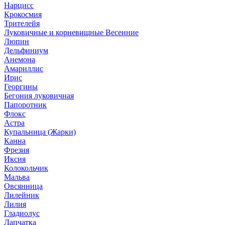
Нарцисс
Крокосмия
Трителейя
Луковичные и корневищные Весенние
Люпин
Дельфиниум
Анемона
Амариллис
Ирис
Георгины
Бегония луковичная
Папоротник
Флокс
Астра
Купальница (Жарки)
Канна
Фрезия
Иксия
Колокольчик
Мальва
Овсянница
Лилейник
Лилия
Гладиолус
Лапчатка