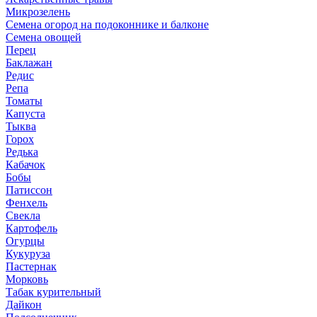
Микрозелень
Семена огород на подоконнике и балконе
Семена овощей
Перец
Баклажан
Редис
Репа
Томаты
Капуста
Тыква
Горох
Редька
Кабачок
Бобы
Патиссон
Фенхель
Свекла
Картофель
Огурцы
Кукуруза
Пастернак
Морковь
Табак курительный
Дайкон