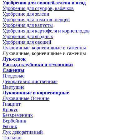
Удобрения для овощей,зелени и ягод
Удобрения для огурцов, кабачков
Удобрение для зелени
Удобрения для томатов, перцев
Удобрения для капусты
Удобрения для картофеля и корнеплодов
Удобрения для ягодных
Удобрения для овощей
Луковичные, корневищные и саженцы
Луковичные, корневищные и саженцы
Лук-севок
Рассада клубники и земляники
Саженцы
Плодовые
Декоративно-лиственные
Цветущие
Луковичные и корневищные
Луковичные Осенние
Гиацинт
Крокус
Безвременник
Вербейник
Рябчик
Лук декоративный
Тюльпан