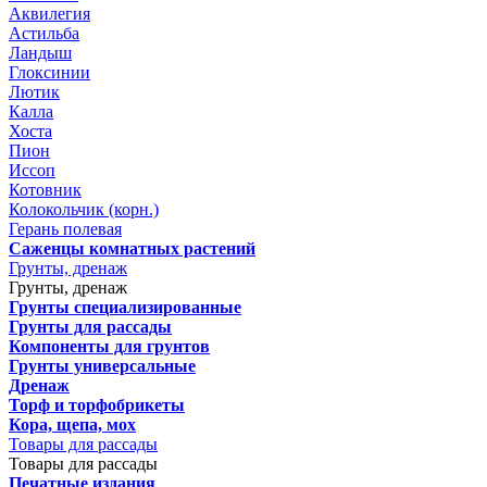
Аквилегия
Астильба
Ландыш
Глоксинии
Лютик
Калла
Хоста
Пион
Иссоп
Котовник
Колокольчик (корн.)
Герань полевая
Саженцы комнатных растений
Грунты, дренаж
Грунты, дренаж
Грунты специализированные
Грунты для рассады
Компоненты для грунтов
Грунты универсальные
Дренаж
Торф и торфобрикеты
Кора, щепа, мох
Товары для рассады
Товары для рассады
Печатные издания