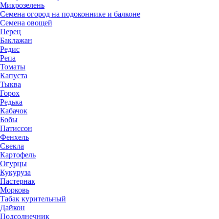
Микрозелень
Семена огород на подоконнике и балконе
Семена овощей
Перец
Баклажан
Редис
Репа
Томаты
Капуста
Тыква
Горох
Редька
Кабачок
Бобы
Патиссон
Фенхель
Свекла
Картофель
Огурцы
Кукуруза
Пастернак
Морковь
Табак курительный
Дайкон
Подсолнечник