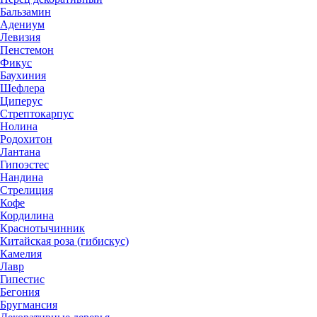
Бальзамин
Адениум
Левизия
Пенстемон
Фикус
Баухиния
Шефлера
Циперус
Стрептокарпус
Нолина
Родохитон
Лантана
Гипоэстес
Нандина
Стрелиция
Кофе
Кордилина
Краснотычинник
Китайская роза (гибискус)
Камелия
Лавр
Гипестис
Бегония
Бругмансия