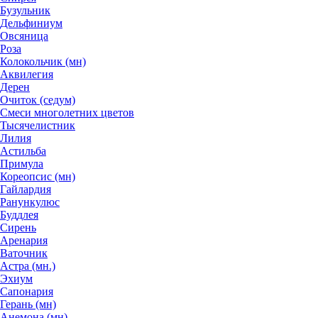
Бузульник
Дельфиниум
Овсяница
Роза
Колокольчик (мн)
Аквилегия
Дерен
Очиток (седум)
Смеси многолетних цветов
Тысячелистник
Лилия
Астильба
Примула
Кореопсис (мн)
Гайлардия
Ранункулюс
Буддлея
Сирень
Аренария
Ваточник
Астра (мн.)
Эхиум
Сапонария
Герань (мн)
Анемона (мн)