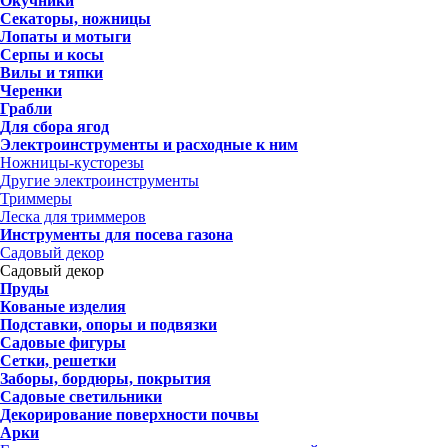
Окучники
Секаторы, ножницы
Лопаты и мотыги
Серпы и косы
Вилы и тяпки
Черенки
Грабли
Для сбора ягод
Электроинструменты и расходные к ним
Ножницы-кусторезы
Другие электроинструменты
Триммеры
Леска для триммеров
Инструменты для посева газона
Садовый декор
Садовый декор
Пруды
Кованые изделия
Подставки, опоры и подвязки
Садовые фигуры
Сетки, решетки
Заборы, бордюры, покрытия
Садовые светильники
Декорирование поверхности почвы
Арки