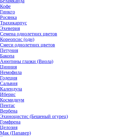
Беламканда
Кофе
Гинкго
Росянка
Трахикарпус
Эхеверия
Семена однолетних цветов
Кореопсис (одн)
Смеси однолетних цветов
Петуния
Бакопа
Анютины глазки (Виола)
Цинния
Немофила
Годеция
Сальвия
Календула
Иберис
Космидиум
Пентас
Вербена
Эхиноцистис (Бешеный огурец)
Гомфрена
Целозия
Мак (Папавер)