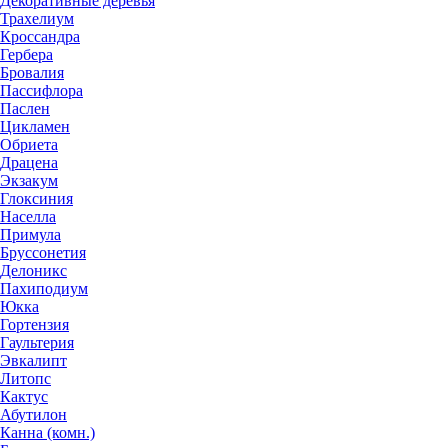
Декоративные деревья
Трахелиум
Кроссандра
Гербера
Бровалия
Пассифлора
Паслен
Цикламен
Обриета
Драцена
Экзакум
Глоксиния
Населла
Примула
Бруссонетия
Делоникс
Пахиподиум
Юкка
Гортензия
Гаультерия
Эвкалипт
Литопс
Кактус
Абутилон
Канна (комн.)