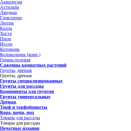
Аквилегия
Астильба
Ландыш
Глоксинии
Лютик
Калла
Хоста
Пион
Иссоп
Котовник
Колокольчик (корн.)
Герань полевая
Саженцы комнатных растений
Грунты, дренаж
Грунты, дренаж
Грунты специализированные
Грунты для рассады
Компоненты для грунтов
Грунты универсальные
Дренаж
Торф и торфобрикеты
Кора, щепа, мох
Товары для рассады
Товары для рассады
Печатные издания