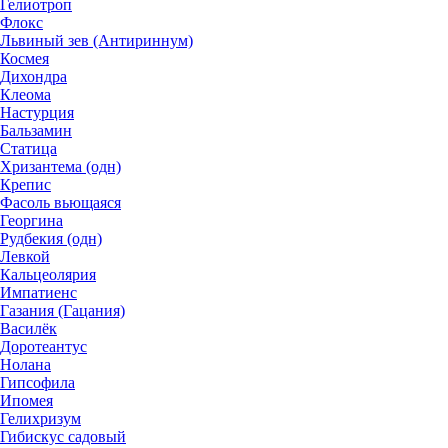
Гелиотроп
Флокс
Львиный зев (Антириннум)
Космея
Дихондра
Клеома
Настурция
Бальзамин
Статица
Хризантема (одн)
Крепис
Фасоль вьющаяся
Георгина
Рудбекия (одн)
Левкой
Кальцеолярия
Импатиенс
Газания (Гацания)
Василёк
Доротеантус
Нолана
Гипсофила
Ипомея
Гелихризум
Гибискус садовый