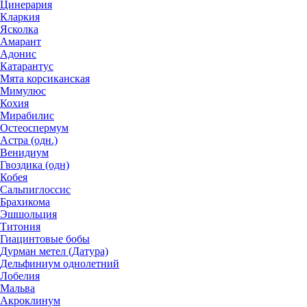
Цинерария
Кларкия
Ясколка
Амарант
Адонис
Катарантус
Мята корсиканская
Мимулюс
Кохия
Мирабилис
Остеоспермум
Астра (одн.)
Венидиум
Гвоздика (одн)
Кобея
Сальпиглоссис
Брахикома
Эшшольция
Титония
Гиацинтовые бобы
Дурман метел (Датура)
Дельфиниум однолетний
Лобелия
Мальва
Акроклинум