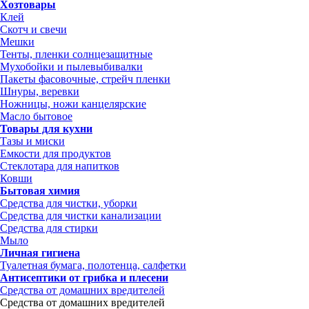
Хозтовары
Клей
Скотч и свечи
Мешки
Тенты, пленки солнцезащитные
Мухобойки и пылевыбивалки
Пакеты фасовочные, стрейч пленки
Шнуры, веревки
Ножницы, ножи канцелярские
Масло бытовое
Товары для кухни
Тазы и миски
Емкости для продуктов
Стеклотара для напитков
Ковши
Бытовая химия
Средства для чистки, уборки
Средства для чистки канализации
Средства для стирки
Мыло
Личная гигиена
Туалетная бумага, полотенца, салфетки
Антисептики от грибка и плесени
Средства от домашних вредителей
Средства от домашних вредителей