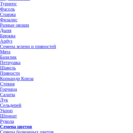
Турнепс
Фасоль
Спаржа
Физалис
Разные овощи
Дыня
Брюква
Арбуз
Семена зелени и пряностей
Мята
Базилик
Петрушка
Щавель
Пряности
Кориандр Кинза
Стевия
Горчица
Салаты
Лук
Сельдерей
Укроп
Шпинат
Рукола
Семена цветов
Семена балконных цветов