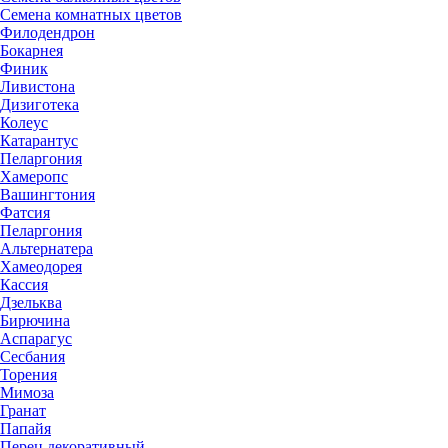
Семена комнатных цветов
Филодендрон
Бокарнея
Финик
Ливистона
Дизиготека
Колеус
Катарантус
Пеларгония
Хамеропс
Вашингтония
Фатсия
Пеларгония
Альтернатера
Хамеодорея
Кассия
Дзельква
Бирючина
Аспарагус
Сесбания
Торения
Мимоза
Гранат
Папайя
Перец декоративный