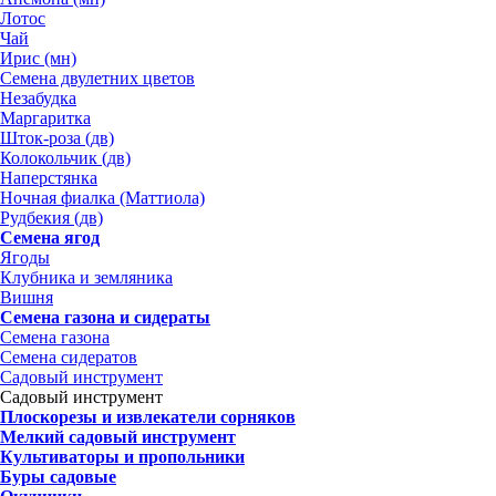
Лотос
Чай
Ирис (мн)
Семена двулетних цветов
Незабудка
Маргаритка
Шток-роза (дв)
Колокольчик (дв)
Наперстянка
Ночная фиалка (Маттиола)
Рудбекия (дв)
Семена ягод
Ягоды
Клубника и земляника
Вишня
Семена газона и сидераты
Семена газона
Семена сидератов
Садовый инструмент
Садовый инструмент
Плоскорезы и извлекатели сорняков
Мелкий садовый инструмент
Культиваторы и пропольники
Буры садовые