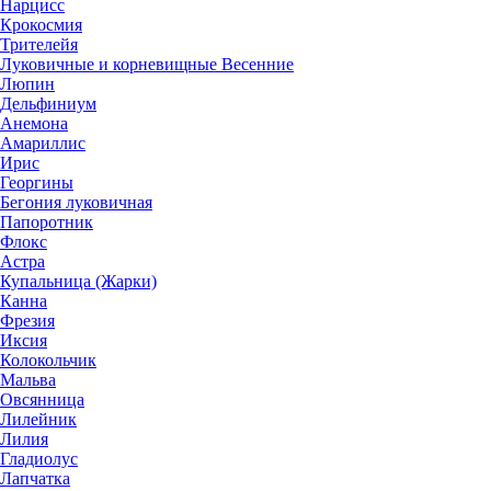
Нарцисс
Крокосмия
Трителейя
Луковичные и корневищные Весенние
Люпин
Дельфиниум
Анемона
Амариллис
Ирис
Георгины
Бегония луковичная
Папоротник
Флокс
Астра
Купальница (Жарки)
Канна
Фрезия
Иксия
Колокольчик
Мальва
Овсянница
Лилейник
Лилия
Гладиолус
Лапчатка