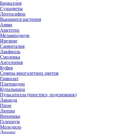
Броваллия
Сухоцветы
Лептосифон
Вьющиеся растения
Амми
Арктотис
Меламподиум
Ирезине
Санвиталия
Лакфиоль
Смолевка
Ангелония
Куфея
Семена многолетних цветов
Гравилат
Платикодон
Купальница
Пульсатилла (прострел, подснежник)
Лаванда
Пион
Люпин
Вероника
Гелениум
Молодило
Лихнис