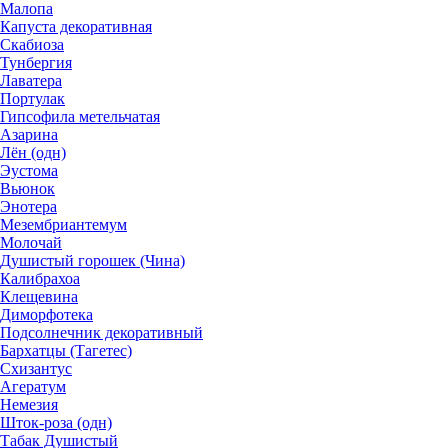
Малопа
Капуста декоративная
Скабиоза
Тунбергия
Лаватера
Портулак
Гипсофила метельчатая
Азарина
Лён (одн)
Эустома
Вьюнок
Энотера
Мезембриантемум
Молочай
Душистый горошек (Чина)
Калибрахоа
Клещевина
Диморфотека
Подсолнечник декоративный
Бархатцы (Тагетес)
Схизантус
Агератум
Немезия
Шток-роза (одн)
Табак Душистый