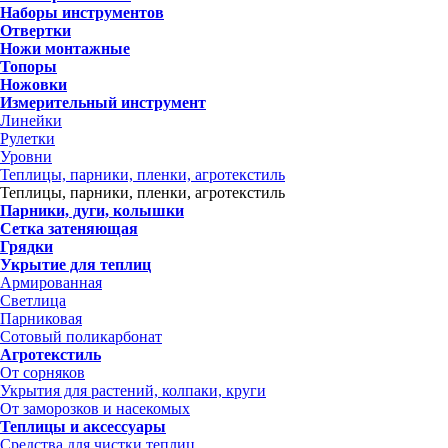
Наборы инструментов
Отвертки
Ножи монтажные
Топоры
Ножовки
Измерительный инструмент
Линейки
Рулетки
Уровни
Теплицы, парники, пленки, агротекстиль
Теплицы, парники, пленки, агротекстиль
Парники, дуги, колышки
Сетка затеняющая
Грядки
Укрытие для теплиц
Армированная
Светлица
Парниковая
Сотовый поликарбонат
Агротекстиль
От сорняков
Укрытия для растений, колпаки, круги
От заморозков и насекомых
Теплицы и аксессуары
Средства для чистки теплиц