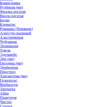
Камнеломка
Рудбекия (мн)
Фиалка рогатая
Виола рогатая
Бадан
Клематис
Ромашка (Нивяник)
Алиссум скальный
Альстремерия
Чубушник
Лизимахия
Хмель
Эдельвейс
Лён (мн)
Гвоздика (мн)
Дербенник
Прострел
Хризантема (мн)
Гелиопсис
Вербаскум
Лапчатка
Айва
Пиретрум
Чистец
Спирея