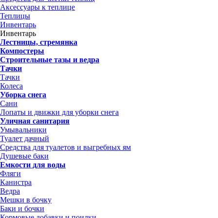
Аксессуары к теплице
Теплицы
Инвентарь
Инвентарь
Лестницы, стремянка
Компостеры
Строительные тазы и ведра
Тачки
Тачки
Колеса
Уборка снега
Сани
Лопаты и движки для уборки снега
Уличная санитария
Умывальники
Туалет дачный
Средства для туалетов и выгребных ям
Душевые баки
Емкости для воды
Фляги
Канистра
Ведра
Мешки в бочку
Баки и бочки
Кормовые добавки и поилки