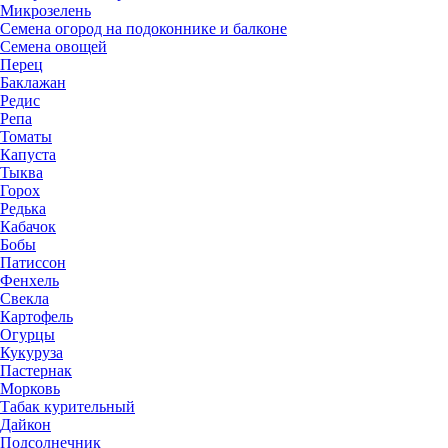
Микрозелень
Семена огород на подоконнике и балконе
Семена овощей
Перец
Баклажан
Редис
Репа
Томаты
Капуста
Тыква
Горох
Редька
Кабачок
Бобы
Патиссон
Фенхель
Свекла
Картофель
Огурцы
Кукуруза
Пастернак
Морковь
Табак курительный
Дайкон
Подсолнечник