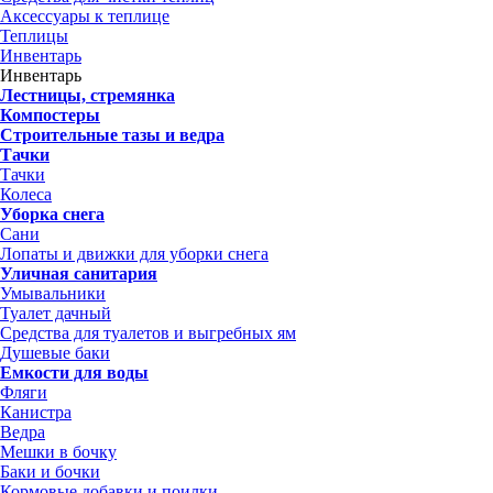
Аксессуары к теплице
Теплицы
Инвентарь
Инвентарь
Лестницы, стремянка
Компостеры
Строительные тазы и ведра
Тачки
Тачки
Колеса
Уборка снега
Сани
Лопаты и движки для уборки снега
Уличная санитария
Умывальники
Туалет дачный
Средства для туалетов и выгребных ям
Душевые баки
Емкости для воды
Фляги
Канистра
Ведра
Мешки в бочку
Баки и бочки
Кормовые добавки и поилки