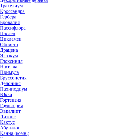
Декоративные деревья
Трахелиум
Кроссандра
Гербера
Бровалия
Пассифлора
Паслен
Цикламен
Обриета
Драцена
Экзакум
Глоксиния
Населла
Примула
Бруссонетия
Делоникс
Пахиподиум
Юкка
Гортензия
Гаультерия
Эвкалипт
Литопс
Кактус
Абутилон
Канна (комн.)