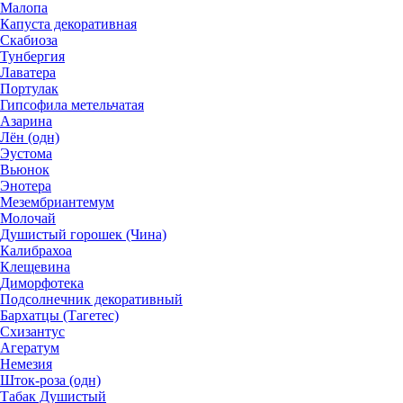
Малопа
Капуста декоративная
Скабиоза
Тунбергия
Лаватера
Портулак
Гипсофила метельчатая
Азарина
Лён (одн)
Эустома
Вьюнок
Энотера
Мезембриантемум
Молочай
Душистый горошек (Чина)
Калибрахоа
Клещевина
Диморфотека
Подсолнечник декоративный
Бархатцы (Тагетес)
Схизантус
Агератум
Немезия
Шток-роза (одн)
Табак Душистый