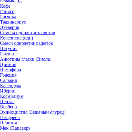
Беламканда
Кофе
Гинкго
Росянка
Трахикарпус
Эхеверия
Семена однолетних цветов
Кореопсис (одн)
Смеси однолетних цветов
Петуния
Бакопа
Анютины глазки (Виола)
Цинния
Немофила
Годеция
Сальвия
Календула
Иберис
Космидиум
Пентас
Вербена
Эхиноцистис (Бешеный огурец)
Гомфрена
Целозия
Мак (Папавер)