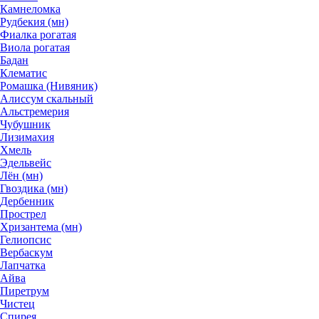
Камнеломка
Рудбекия (мн)
Фиалка рогатая
Виола рогатая
Бадан
Клематис
Ромашка (Нивяник)
Алиссум скальный
Альстремерия
Чубушник
Лизимахия
Хмель
Эдельвейс
Лён (мн)
Гвоздика (мн)
Дербенник
Прострел
Хризантема (мн)
Гелиопсис
Вербаскум
Лапчатка
Айва
Пиретрум
Чистец
Спирея