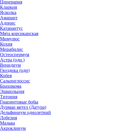
Цинерария
Кларкия
Ясколка
Амарант
Адонис
Катарантус
Мята корсиканская
Мимулюс
Кохия
Мирабилис
Остеоспермум
Астра (одн.)
Венидиум
Гвоздика (одн)
Кобея
Сальпиглоссис
Брахикома
Эшшольция
Титония
Гиацинтовые бобы
Дурман метел (Датура)
Дельфиниум однолетний
Лобелия
Мальва
Акроклинум