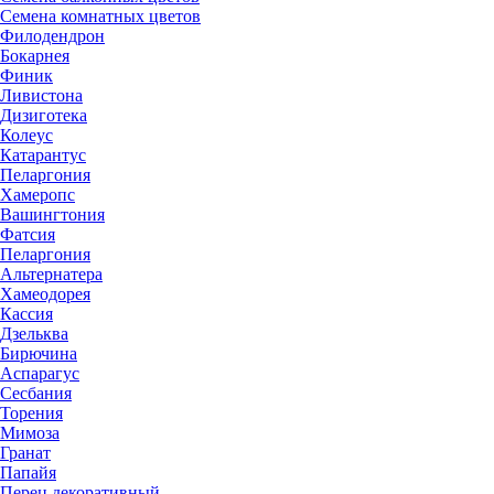
Семена комнатных цветов
Филодендрон
Бокарнея
Финик
Ливистона
Дизиготека
Колеус
Катарантус
Пеларгония
Хамеропс
Вашингтония
Фатсия
Пеларгония
Альтернатера
Хамеодорея
Кассия
Дзельква
Бирючина
Аспарагус
Сесбания
Торения
Мимоза
Гранат
Папайя
Перец декоративный