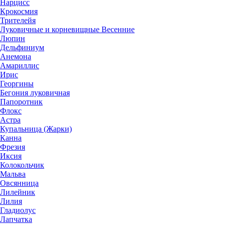
Нарцисс
Крокосмия
Трителейя
Луковичные и корневищные Весенние
Люпин
Дельфиниум
Анемона
Амариллис
Ирис
Георгины
Бегония луковичная
Папоротник
Флокс
Астра
Купальница (Жарки)
Канна
Фрезия
Иксия
Колокольчик
Мальва
Овсянница
Лилейник
Лилия
Гладиолус
Лапчатка