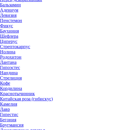
Бальзамин
Адениум
Левизия
Пенстемон
Фикус
Баухиния
Шефлера
Циперус
Стрептокарпус
Нолина
Родохитон
Лантана
Гипоэстес
Нандина
Стрелиция
Кофе
Кордилина
Краснотычинник
Китайская роза (гибискус)
Камелия
Лавр
Гипестис
Бегония
Бругмансия