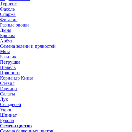
Турнепс
Фасоль
Спаржа
Физалис
Разные овощи
Дыня
Брюква
Арбуз
Семена зелени и пряностей
Мята
Базилик
Петрушка
Щавель
Пряности
Кориандр Кинза
Стевия
Горчица
Салаты
Лук
Сельдерей
Укроп
Шпинат
Рукола
Семена цветов
Семена балконных цветов