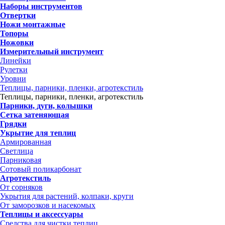
Наборы инструментов
Отвертки
Ножи монтажные
Топоры
Ножовки
Измерительный инструмент
Линейки
Рулетки
Уровни
Теплицы, парники, пленки, агротекстиль
Теплицы, парники, пленки, агротекстиль
Парники, дуги, колышки
Сетка затеняющая
Грядки
Укрытие для теплиц
Армированная
Светлица
Парниковая
Сотовый поликарбонат
Агротекстиль
От сорняков
Укрытия для растений, колпаки, круги
От заморозков и насекомых
Теплицы и аксессуары
Средства для чистки теплиц