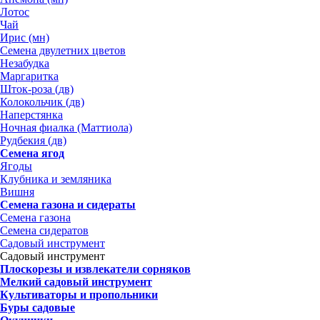
Лотос
Чай
Ирис (мн)
Семена двулетних цветов
Незабудка
Маргаритка
Шток-роза (дв)
Колокольчик (дв)
Наперстянка
Ночная фиалка (Маттиола)
Рудбекия (дв)
Семена ягод
Ягоды
Клубника и земляника
Вишня
Семена газона и сидераты
Семена газона
Семена сидератов
Садовый инструмент
Садовый инструмент
Плоскорезы и извлекатели сорняков
Мелкий садовый инструмент
Культиваторы и пропольники
Буры садовые