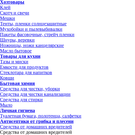
Хозтовары
Клей
Скотч и свечи
Мешки
Тенты, пленки солнцезащитные
Мухобойки и пылевыбивалки
Пакеты фасовочные, стрейч пленки
Шнуры, веревки
Ножницы, ножи канцелярские
Масло бытовое
Товары для кухни
Тазы и миски
Емкости для продуктов
Стеклотара для напитков
Ковши
Бытовая химия
Средства для чистки, уборки
Средства для чистки канализации
Средства для стирки
Мыло
Личная гигиена
Туалетная бумага, полотенца, салфетки
Антисептики от грибка и плесени
Средства от домашних вредителей
Средства от домашних вредителей