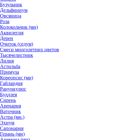
Бузульник
Дельфиниум
Овсяница
Роза
Колокольчик (мн)
Аквилегия
Дерен
Очиток (седум)
Смеси многолетних цветов
Тысячелистник
Лилия
Астильба
Примула
Кореопсис (мн)
Гайлардия
Ранункулюс
Буддлея
Сирень
Аренария
Ваточник
Астра (мн.)
Эхиум
Сапонария
Герань (мн)
Анемона (мн)