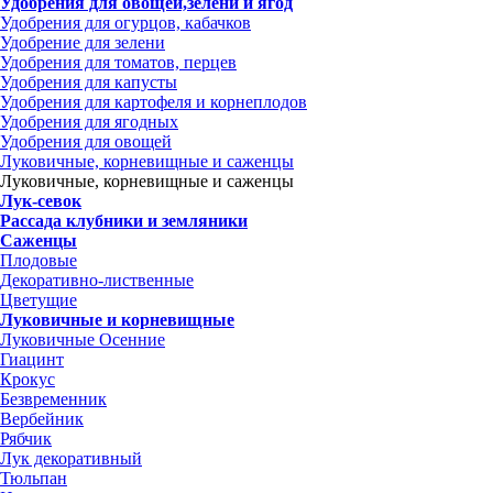
Удобрения для овощей,зелени и ягод
Удобрения для огурцов, кабачков
Удобрение для зелени
Удобрения для томатов, перцев
Удобрения для капусты
Удобрения для картофеля и корнеплодов
Удобрения для ягодных
Удобрения для овощей
Луковичные, корневищные и саженцы
Луковичные, корневищные и саженцы
Лук-севок
Рассада клубники и земляники
Саженцы
Плодовые
Декоративно-лиственные
Цветущие
Луковичные и корневищные
Луковичные Осенние
Гиацинт
Крокус
Безвременник
Вербейник
Рябчик
Лук декоративный
Тюльпан