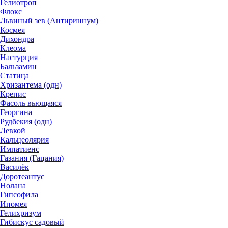
Гелиотроп
Флокс
Львиный зев (Антириннум)
Космея
Дихондра
Клеома
Настурция
Бальзамин
Статица
Хризантема (одн)
Крепис
Фасоль вьющаяся
Георгина
Рудбекия (одн)
Левкой
Кальцеолярия
Импатиенс
Газания (Гацания)
Василёк
Доротеантус
Нолана
Гипсофила
Ипомея
Гелихризум
Гибискус садовый