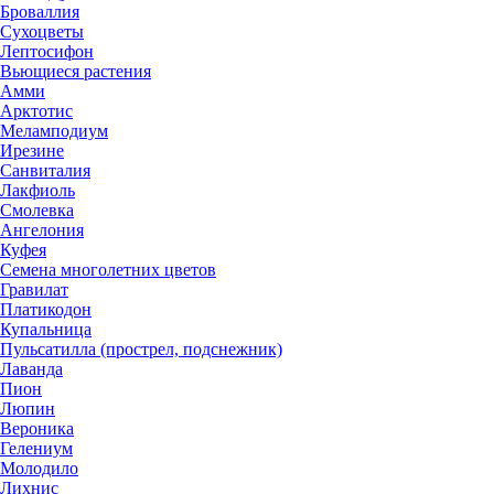
Броваллия
Сухоцветы
Лептосифон
Вьющиеся растения
Амми
Арктотис
Меламподиум
Ирезине
Санвиталия
Лакфиоль
Смолевка
Ангелония
Куфея
Семена многолетних цветов
Гравилат
Платикодон
Купальница
Пульсатилла (прострел, подснежник)
Лаванда
Пион
Люпин
Вероника
Гелениум
Молодило
Лихнис