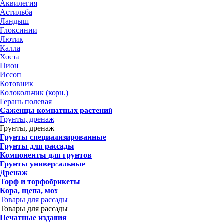
Аквилегия
Астильба
Ландыш
Глоксинии
Лютик
Калла
Хоста
Пион
Иссоп
Котовник
Колокольчик (корн.)
Герань полевая
Саженцы комнатных растений
Грунты, дренаж
Грунты, дренаж
Грунты специализированные
Грунты для рассады
Компоненты для грунтов
Грунты универсальные
Дренаж
Торф и торфобрикеты
Кора, щепа, мох
Товары для рассады
Товары для рассады
Печатные издания