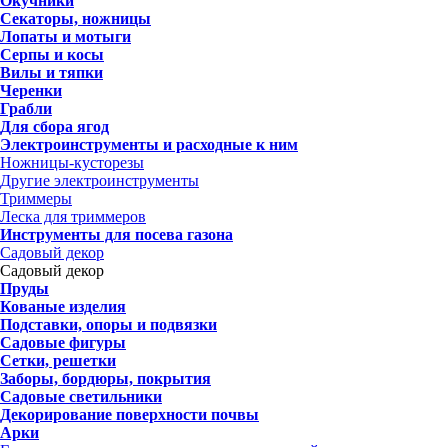
Окучники
Секаторы, ножницы
Лопаты и мотыги
Серпы и косы
Вилы и тяпки
Черенки
Грабли
Для сбора ягод
Электроинструменты и расходные к ним
Ножницы-кусторезы
Другие электроинструменты
Триммеры
Леска для триммеров
Инструменты для посева газона
Садовый декор
Садовый декор
Пруды
Кованые изделия
Подставки, опоры и подвязки
Садовые фигуры
Сетки, решетки
Заборы, бордюры, покрытия
Садовые светильники
Декорирование поверхности почвы
Арки