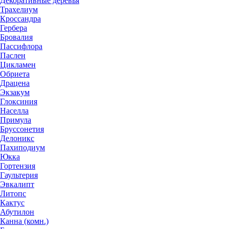
Декоративные деревья
Трахелиум
Кроссандра
Гербера
Бровалия
Пассифлора
Паслен
Цикламен
Обриета
Драцена
Экзакум
Глоксиния
Населла
Примула
Бруссонетия
Делоникс
Пахиподиум
Юкка
Гортензия
Гаультерия
Эвкалипт
Литопс
Кактус
Абутилон
Канна (комн.)