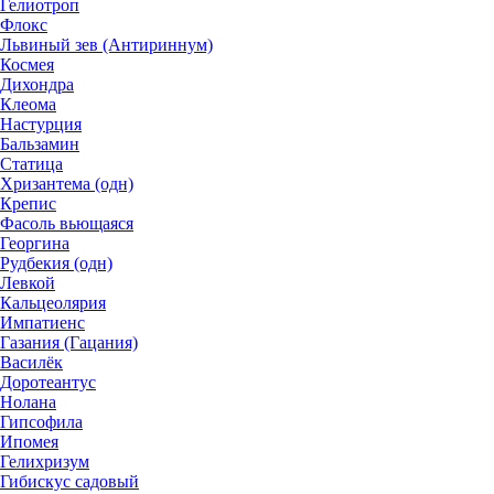
Гелиотроп
Флокс
Львиный зев (Антириннум)
Космея
Дихондра
Клеома
Настурция
Бальзамин
Статица
Хризантема (одн)
Крепис
Фасоль вьющаяся
Георгина
Рудбекия (одн)
Левкой
Кальцеолярия
Импатиенс
Газания (Гацания)
Василёк
Доротеантус
Нолана
Гипсофила
Ипомея
Гелихризум
Гибискус садовый