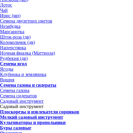
Лотос
Чай
Ирис (мн)
Семена двулетних цветов
Незабудка
Маргаритка
Шток-роза (дв)
Колокольчик (дв)
Наперстянка
Ночная фиалка (Маттиола)
Рудбекия (дв)
Семена ягод
Ягоды
Клубника и земляника
Вишня
Семена газона и сидераты
Семена газона
Семена сидератов
Садовый инструмент
Садовый инструмент
Плоскорезы и извлекатели сорняков
Мелкий садовый инструмент
Культиваторы и пропольники
Буры садовые