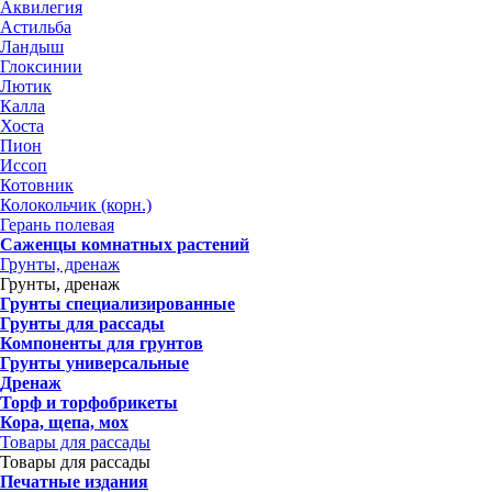
Аквилегия
Астильба
Ландыш
Глоксинии
Лютик
Калла
Хоста
Пион
Иссоп
Котовник
Колокольчик (корн.)
Герань полевая
Саженцы комнатных растений
Грунты, дренаж
Грунты, дренаж
Грунты специализированные
Грунты для рассады
Компоненты для грунтов
Грунты универсальные
Дренаж
Торф и торфобрикеты
Кора, щепа, мох
Товары для рассады
Товары для рассады
Печатные издания