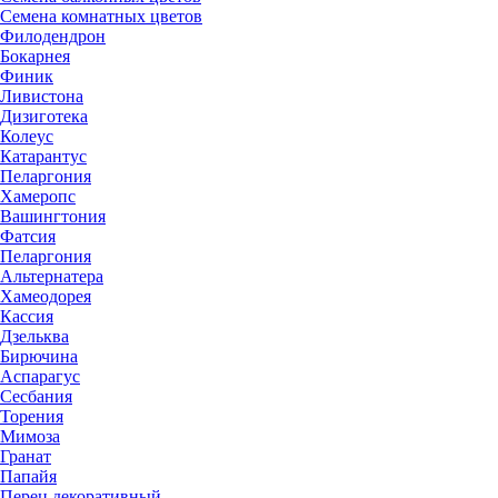
Семена комнатных цветов
Филодендрон
Бокарнея
Финик
Ливистона
Дизиготека
Колеус
Катарантус
Пеларгония
Хамеропс
Вашингтония
Фатсия
Пеларгония
Альтернатера
Хамеодорея
Кассия
Дзельква
Бирючина
Аспарагус
Сесбания
Торения
Мимоза
Гранат
Папайя
Перец декоративный