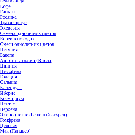
Беламканда
Кофе
Гинкго
Росянка
Трахикарпус
Эхеверия
Семена однолетних цветов
Кореопсис (одн)
Смеси однолетних цветов
Петуния
Бакопа
Анютины глазки (Виола)
Цинния
Немофила
Годеция
Сальвия
Календула
Иберис
Космидиум
Пентас
Вербена
Эхиноцистис (Бешеный огурец)
Гомфрена
Целозия
Мак (Папавер)