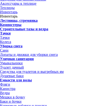
Аксессуары к теплице
Теплицы
Инвентарь
Инвентарь
Лестницы, стремянка
Компостеры
Строительные тазы и ведра
Тачки
Тачки
Колеса
Уборка снега
Сани
Лопаты и движки для уборки снега
Уличная санитария
Умывальники
Туалет дачный
Средства для туалетов и выгребных ям
Душевые баки
Емкости для воды
Фляги
Канистра
Ведра
Мешки в бочку
Баки и бочки
Кормовые добавки и поилки