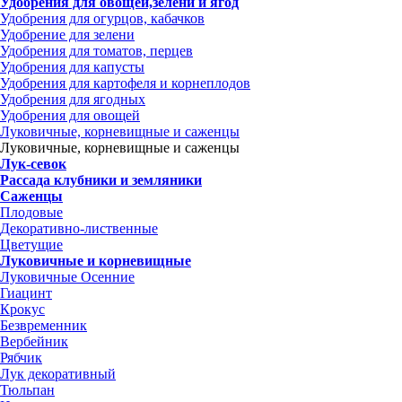
Удобрения для овощей,зелени и ягод
Удобрения для огурцов, кабачков
Удобрение для зелени
Удобрения для томатов, перцев
Удобрения для капусты
Удобрения для картофеля и корнеплодов
Удобрения для ягодных
Удобрения для овощей
Луковичные, корневищные и саженцы
Луковичные, корневищные и саженцы
Лук-севок
Рассада клубники и земляники
Саженцы
Плодовые
Декоративно-лиственные
Цветущие
Луковичные и корневищные
Луковичные Осенние
Гиацинт
Крокус
Безвременник
Вербейник
Рябчик
Лук декоративный
Тюльпан