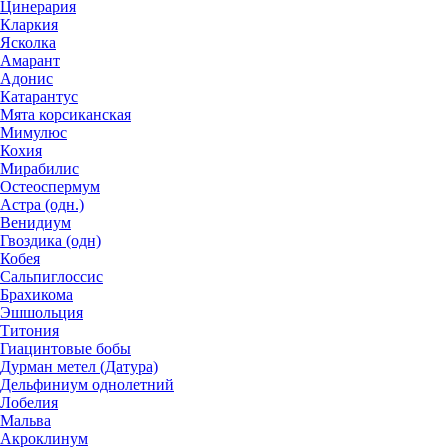
Цинерария
Кларкия
Ясколка
Амарант
Адонис
Катарантус
Мята корсиканская
Мимулюс
Кохия
Мирабилис
Остеоспермум
Астра (одн.)
Венидиум
Гвоздика (одн)
Кобея
Сальпиглоссис
Брахикома
Эшшольция
Титония
Гиацинтовые бобы
Дурман метел (Датура)
Дельфиниум однолетний
Лобелия
Мальва
Акроклинум