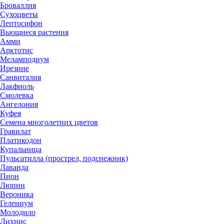
Броваллия
Сухоцветы
Лептосифон
Вьющиеся растения
Амми
Арктотис
Меламподиум
Ирезине
Санвиталия
Лакфиоль
Смолевка
Ангелония
Куфея
Семена многолетних цветов
Гравилат
Платикодон
Купальница
Пульсатилла (прострел, подснежник)
Лаванда
Пион
Люпин
Вероника
Гелениум
Молодило
Лихнис