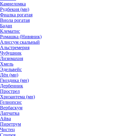
Камнеломка
Рудбекия (мн)
Фиалка рогатая
Виола рогатая
Бадан
Клематис
Ромашка (Нивяник)
Алиссум скальный
Альстремерия
Чубушник
Лизимахия
Хмель
Эдельвейс
Лён (мн)
Гвоздика (мн)
Дербенник
Прострел
Хризантема (мн)
Гелиопсис
Вербаскум
Лапчатка
Айва
Пиретрум
Чистец
Спирея