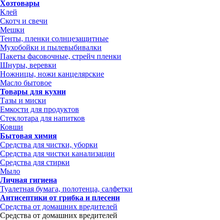
Хозтовары
Клей
Скотч и свечи
Мешки
Тенты, пленки солнцезащитные
Мухобойки и пылевыбивалки
Пакеты фасовочные, стрейч пленки
Шнуры, веревки
Ножницы, ножи канцелярские
Масло бытовое
Товары для кухни
Тазы и миски
Емкости для продуктов
Стеклотара для напитков
Ковши
Бытовая химия
Средства для чистки, уборки
Средства для чистки канализации
Средства для стирки
Мыло
Личная гигиена
Туалетная бумага, полотенца, салфетки
Антисептики от грибка и плесени
Средства от домашних вредителей
Средства от домашних вредителей