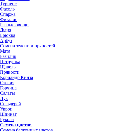
Турнепс
Фасоль
Спаржа
Физалис
Разные овощи
Дыня
Брюква
Арбуз
Семена зелени и пряностей
Мята
Базилик
Петрушка
Щавель
Пряности
Кориандр Кинза
Стевия
Горчица
Салаты
Лук
Сельдерей
Укроп
Шпинат
Рукола
Семена цветов
Семена балконных цветов