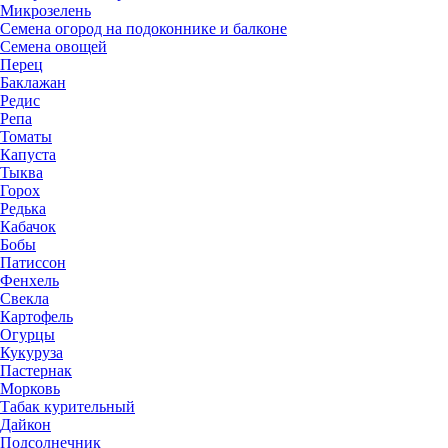
Микрозелень
Семена огород на подоконнике и балконе
Семена овощей
Перец
Баклажан
Редис
Репа
Томаты
Капуста
Тыква
Горох
Редька
Кабачок
Бобы
Патиссон
Фенхель
Свекла
Картофель
Огурцы
Кукуруза
Пастернак
Морковь
Табак курительный
Дайкон
Подсолнечник