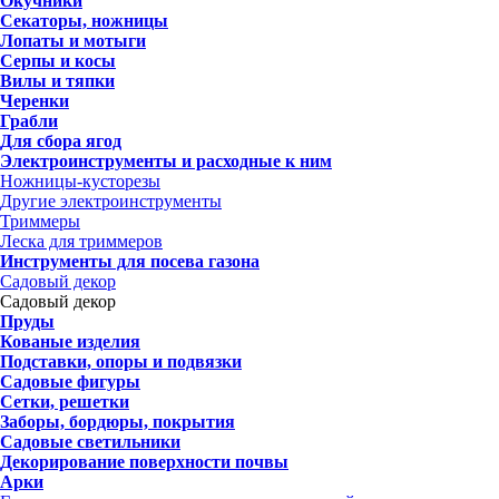
Окучники
Секаторы, ножницы
Лопаты и мотыги
Серпы и косы
Вилы и тяпки
Черенки
Грабли
Для сбора ягод
Электроинструменты и расходные к ним
Ножницы-кусторезы
Другие электроинструменты
Триммеры
Леска для триммеров
Инструменты для посева газона
Садовый декор
Садовый декор
Пруды
Кованые изделия
Подставки, опоры и подвязки
Садовые фигуры
Сетки, решетки
Заборы, бордюры, покрытия
Садовые светильники
Декорирование поверхности почвы
Арки