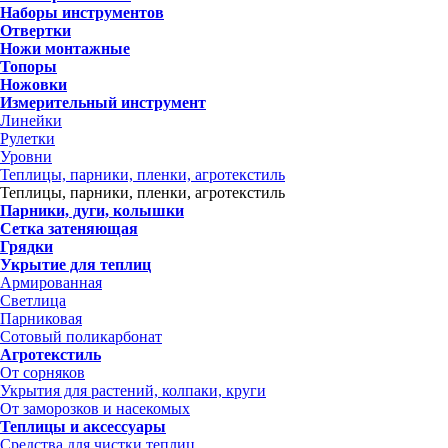
Наборы инструментов
Отвертки
Ножи монтажные
Топоры
Ножовки
Измерительный инструмент
Линейки
Рулетки
Уровни
Теплицы, парники, пленки, агротекстиль
Теплицы, парники, пленки, агротекстиль
Парники, дуги, колышки
Сетка затеняющая
Грядки
Укрытие для теплиц
Армированная
Светлица
Парниковая
Сотовый поликарбонат
Агротекстиль
От сорняков
Укрытия для растений, колпаки, круги
От заморозков и насекомых
Теплицы и аксессуары
Средства для чистки теплиц