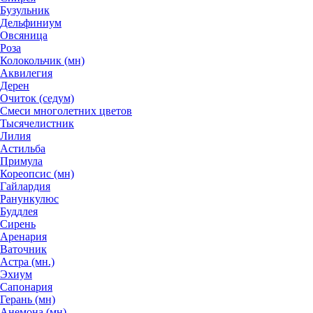
Бузульник
Дельфиниум
Овсяница
Роза
Колокольчик (мн)
Аквилегия
Дерен
Очиток (седум)
Смеси многолетних цветов
Тысячелистник
Лилия
Астильба
Примула
Кореопсис (мн)
Гайлардия
Ранункулюс
Буддлея
Сирень
Аренария
Ваточник
Астра (мн.)
Эхиум
Сапонария
Герань (мн)
Анемона (мн)