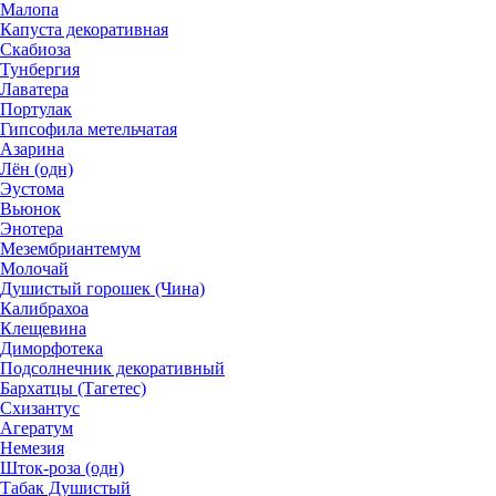
Малопа
Капуста декоративная
Скабиоза
Тунбергия
Лаватера
Портулак
Гипсофила метельчатая
Азарина
Лён (одн)
Эустома
Вьюнок
Энотера
Мезембриантемум
Молочай
Душистый горошек (Чина)
Калибрахоа
Клещевина
Диморфотека
Подсолнечник декоративный
Бархатцы (Тагетес)
Схизантус
Агератум
Немезия
Шток-роза (одн)
Табак Душистый