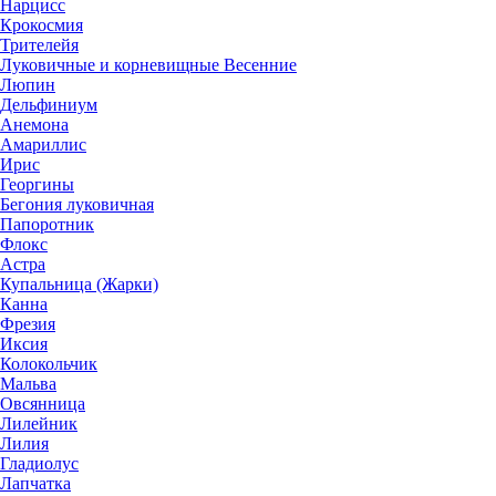
Нарцисс
Крокосмия
Трителейя
Луковичные и корневищные Весенние
Люпин
Дельфиниум
Анемона
Амариллис
Ирис
Георгины
Бегония луковичная
Папоротник
Флокс
Астра
Купальница (Жарки)
Канна
Фрезия
Иксия
Колокольчик
Мальва
Овсянница
Лилейник
Лилия
Гладиолус
Лапчатка