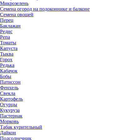
Микрозелень
Семена огород на подоконнике и балконе
Семена овощей
Перец
Баклажан
Редис
Репа
Томаты
Капуста
Тыква
Горох
Редька
Кабачок
Бобы
Патиссон
Фенхель
Свекла
Картофель
Огурцы
Кукуруза
Пастернак
Морковь
Табак курительный
Дайкон
Подсолнечник