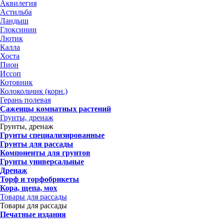
Аквилегия
Астильба
Ландыш
Глоксинии
Лютик
Калла
Хоста
Пион
Иссоп
Котовник
Колокольчик (корн.)
Герань полевая
Саженцы комнатных растений
Грунты, дренаж
Грунты, дренаж
Грунты специализированные
Грунты для рассады
Компоненты для грунтов
Грунты универсальные
Дренаж
Торф и торфобрикеты
Кора, щепа, мох
Товары для рассады
Товары для рассады
Печатные издания