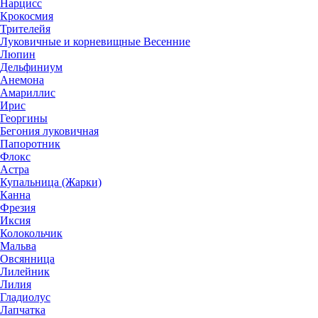
Нарцисс
Крокосмия
Трителейя
Луковичные и корневищные Весенние
Люпин
Дельфиниум
Анемона
Амариллис
Ирис
Георгины
Бегония луковичная
Папоротник
Флокс
Астра
Купальница (Жарки)
Канна
Фрезия
Иксия
Колокольчик
Мальва
Овсянница
Лилейник
Лилия
Гладиолус
Лапчатка