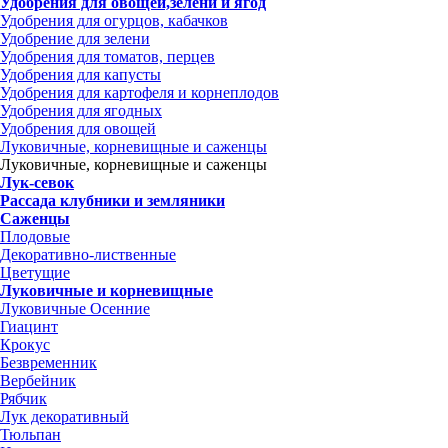
Удобрения для овощей,зелени и ягод
Удобрения для огурцов, кабачков
Удобрение для зелени
Удобрения для томатов, перцев
Удобрения для капусты
Удобрения для картофеля и корнеплодов
Удобрения для ягодных
Удобрения для овощей
Луковичные, корневищные и саженцы
Луковичные, корневищные и саженцы
Лук-севок
Рассада клубники и земляники
Саженцы
Плодовые
Декоративно-лиственные
Цветущие
Луковичные и корневищные
Луковичные Осенние
Гиацинт
Крокус
Безвременник
Вербейник
Рябчик
Лук декоративный
Тюльпан