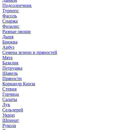
Дайкон
Подсолнечник
Турнепс
Фасоль
Спаржа
Физалис
Разные овощи
Дыня
Брюква
Арбуз
Семена зелени и пряностей
Мята
Базилик
Петрушка
Щавель
Пряности
Кориандр Кинза
Стевия
Горчица
Салаты
Лук
Сельдерей
Укроп
Шпинат
Рукола