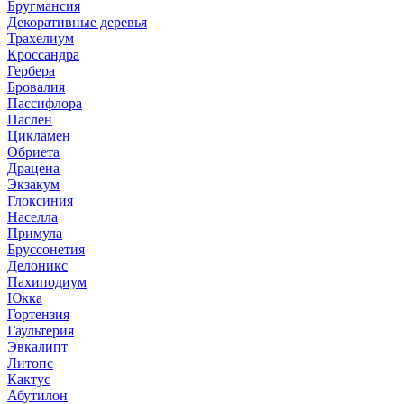
Бругмансия
Декоративные деревья
Трахелиум
Кроссандра
Гербера
Бровалия
Пассифлора
Паслен
Цикламен
Обриета
Драцена
Экзакум
Глоксиния
Населла
Примула
Бруссонетия
Делоникс
Пахиподиум
Юкка
Гортензия
Гаультерия
Эвкалипт
Литопс
Кактус
Абутилон