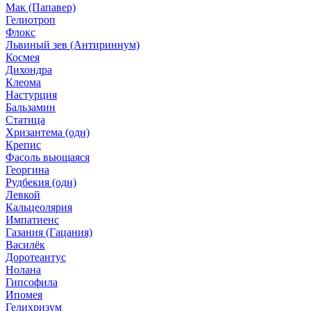
Мак (Папавер)
Гелиотроп
Флокс
Львиный зев (Антириннум)
Космея
Дихондра
Клеома
Настурция
Бальзамин
Статица
Хризантема (одн)
Крепис
Фасоль вьющаяся
Георгина
Рудбекия (одн)
Левкой
Кальцеолярия
Импатиенс
Газания (Гацания)
Василёк
Доротеантус
Нолана
Гипсофила
Ипомея
Гелихризум