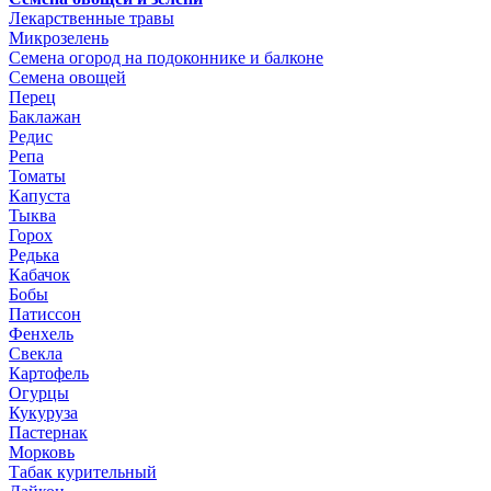
Лекарственные травы
Микрозелень
Семена огород на подоконнике и балконе
Семена овощей
Перец
Баклажан
Редис
Репа
Томаты
Капуста
Тыква
Горох
Редька
Кабачок
Бобы
Патиссон
Фенхель
Свекла
Картофель
Огурцы
Кукуруза
Пастернак
Морковь
Табак курительный