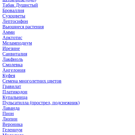
Табак Душистый
Броваллия
Сухоцветы
Лептосифон
Вьющиеся растения
Амми
Арктотис
Меламподиум
Ирезине
Санвиталия
Лакфиоль
Смолевка
Ангелония
Куфея
Семена многолетних цветов
Гравилат
Платикодон
Купальница
Пульсатилла (прострел, подснежник)
Лаванда
Пион
Люпин
Вероника
Гелениум