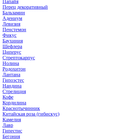
Папайя
Перец декоративный
Бальзамин
Адениум
Левизия
Пенстемон
Фикус
Баухиния
Шефлера
Циперус
Стрептокарпус
Нолина
Родохитон
Лантана
Гипоэстес
Нандина
Стрелиция
Кофе
Кордилина
Краснотычинник
Китайская роза (гибискус)
Камелия
Лавр
Гипестис
Бегония