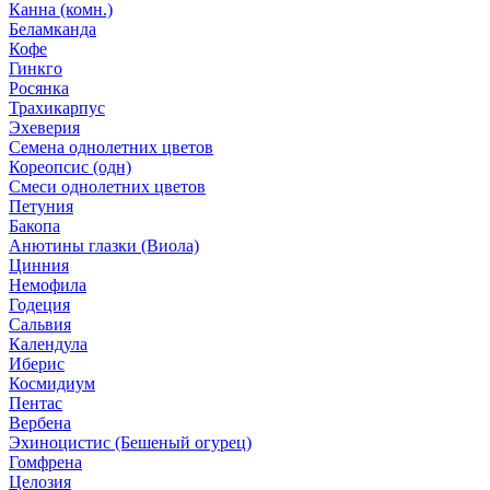
Канна (комн.)
Беламканда
Кофе
Гинкго
Росянка
Трахикарпус
Эхеверия
Семена однолетних цветов
Кореопсис (одн)
Смеси однолетних цветов
Петуния
Бакопа
Анютины глазки (Виола)
Цинния
Немофила
Годеция
Сальвия
Календула
Иберис
Космидиум
Пентас
Вербена
Эхиноцистис (Бешеный огурец)
Гомфрена
Целозия