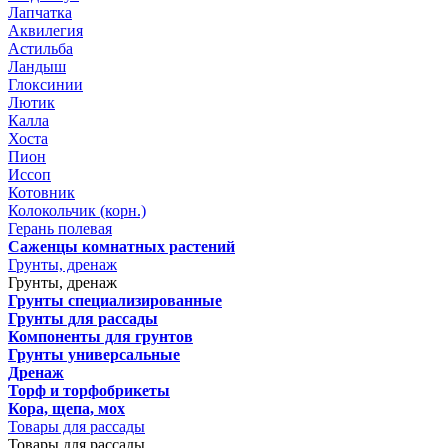
Лапчатка
Аквилегия
Астильба
Ландыш
Глоксинии
Лютик
Калла
Хоста
Пион
Иссоп
Котовник
Колокольчик (корн.)
Герань полевая
Саженцы комнатных растений
Грунты, дренаж
Грунты, дренаж
Грунты специализированные
Грунты для рассады
Компоненты для грунтов
Грунты универсальные
Дренаж
Торф и торфобрикеты
Кора, щепа, мох
Товары для рассады
Товары для рассады