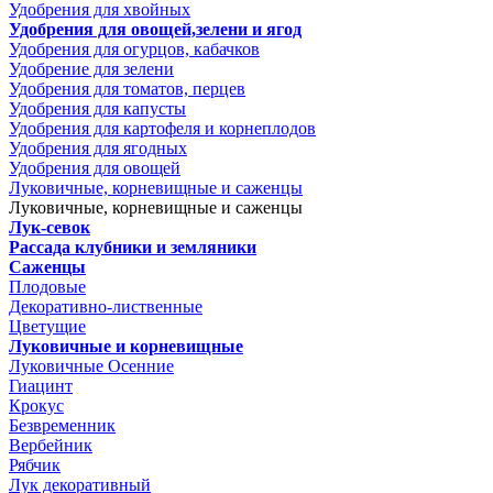
Удобрения для хвойных
Удобрения для овощей,зелени и ягод
Удобрения для огурцов, кабачков
Удобрение для зелени
Удобрения для томатов, перцев
Удобрения для капусты
Удобрения для картофеля и корнеплодов
Удобрения для ягодных
Удобрения для овощей
Луковичные, корневищные и саженцы
Луковичные, корневищные и саженцы
Лук-севок
Рассада клубники и земляники
Саженцы
Плодовые
Декоративно-лиственные
Цветущие
Луковичные и корневищные
Луковичные Осенние
Гиацинт
Крокус
Безвременник
Вербейник
Рябчик
Лук декоративный