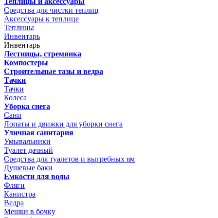
Теплицы и аксессуары
Средства для чистки теплиц
Аксессуары к теплице
Теплицы
Инвентарь
Инвентарь
Лестницы, стремянка
Компостеры
Строительные тазы и ведра
Тачки
Тачки
Колеса
Уборка снега
Сани
Лопаты и движки для уборки снега
Уличная санитария
Умывальники
Туалет дачный
Средства для туалетов и выгребных ям
Душевые баки
Емкости для воды
Фляги
Канистра
Ведра
Мешки в бочку