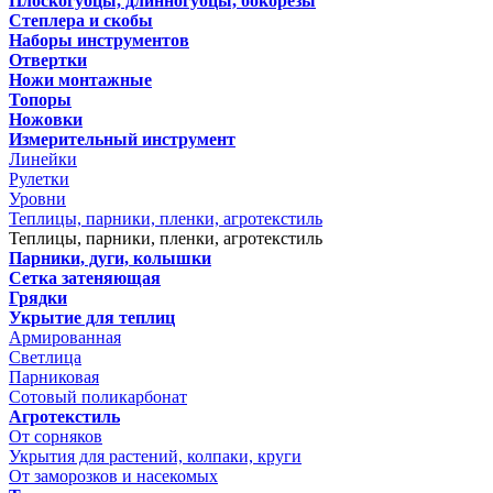
Плоскогубцы, длинногубцы, бокорезы
Степлера и скобы
Наборы инструментов
Отвертки
Ножи монтажные
Топоры
Ножовки
Измерительный инструмент
Линейки
Рулетки
Уровни
Теплицы, парники, пленки, агротекстиль
Теплицы, парники, пленки, агротекстиль
Парники, дуги, колышки
Сетка затеняющая
Грядки
Укрытие для теплиц
Армированная
Светлица
Парниковая
Сотовый поликарбонат
Агротекстиль
От сорняков
Укрытия для растений, колпаки, круги
От заморозков и насекомых