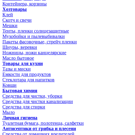
Контейнера, корзины
Хозтовары
Клей
Скотч и свечи
Мешки
Тенты, пленки солнцезащитные
Мухобойки и пылевыбивалки
Пакеты фасовочные, стрейч пленки
Шнуры, веревки
Ножницы, ножи канцелярские
Масло бытовое
Товары для кухни
Тазы и миски
Емкости для продуктов
Стеклотара для напитков
Ковши
Бытовая химия
Средства для чистки, уборки
Средства для чистки канализации
Средства для стирки
Мыло
Личная гигиена
Туалетная бумага, полотенца, салфетки
Антисептики от грибка и плесени
Средства от домашних вредителей