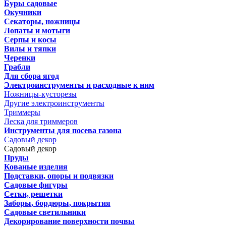
Буры садовые
Окучники
Секаторы, ножницы
Лопаты и мотыги
Серпы и косы
Вилы и тяпки
Черенки
Грабли
Для сбора ягод
Электроинструменты и расходные к ним
Ножницы-кусторезы
Другие электроинструменты
Триммеры
Леска для триммеров
Инструменты для посева газона
Садовый декор
Садовый декор
Пруды
Кованые изделия
Подставки, опоры и подвязки
Садовые фигуры
Сетки, решетки
Заборы, бордюры, покрытия
Садовые светильники
Декорирование поверхности почвы