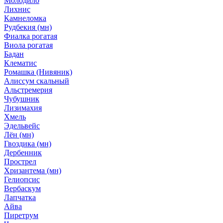
Молодило
Лихнис
Камнеломка
Рудбекия (мн)
Фиалка рогатая
Виола рогатая
Бадан
Клематис
Ромашка (Нивяник)
Алиссум скальный
Альстремерия
Чубушник
Лизимахия
Хмель
Эдельвейс
Лён (мн)
Гвоздика (мн)
Дербенник
Прострел
Хризантема (мн)
Гелиопсис
Вербаскум
Лапчатка
Айва
Пиретрум