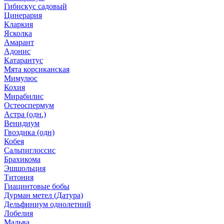
Гибискус садовый
Цинерария
Кларкия
Ясколка
Амарант
Адонис
Катарантус
Мята корсиканская
Мимулюс
Кохия
Мирабилис
Остеоспермум
Астра (одн.)
Венидиум
Гвоздика (одн)
Кобея
Сальпиглоссис
Брахикома
Эшшольция
Титония
Гиацинтовые бобы
Дурман метел (Датура)
Дельфиниум однолетний
Лобелия
Мальва