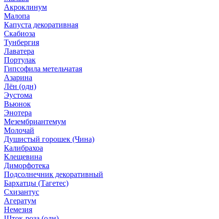
Акроклинум
Малопа
Капуста декоративная
Скабиоза
Тунбергия
Лаватера
Портулак
Гипсофила метельчатая
Азарина
Лён (одн)
Эустома
Вьюнок
Энотера
Мезембриантемум
Молочай
Душистый горошек (Чина)
Калибрахоа
Клещевина
Диморфотека
Подсолнечник декоративный
Бархатцы (Тагетес)
Схизантус
Агератум
Немезия
Шток-роза (одн)