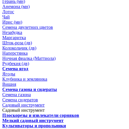
Герань (мн)
Анемона (мн)
Лотос
Чай
Ирис (мн)
Семена двулетних цветов
Незабудка
Маргаритка
Шток-роза (дв)
Колокольчик (дв)
Наперстянка
Ночная фиалка (Маттиола)
Рудбекия (дв)
Семена ягод
Ягоды
Клубника и земляника
Вишня
Семена газона и сидераты
Семена газона
Семена сидератов
Садовый инструмент
Садовый инструмент
Плоскорезы и извлекатели сорняков
Мелкий садовый инструмент
Культиваторы и пропольники