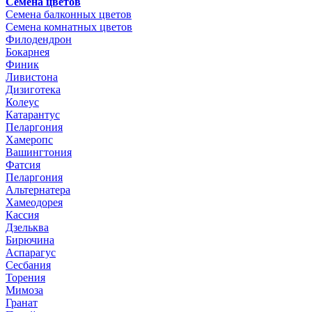
Семена цветов
Семена балконных цветов
Семена комнатных цветов
Филодендрон
Бокарнея
Финик
Ливистона
Дизиготека
Колеус
Катарантус
Пеларгония
Хамеропс
Вашингтония
Фатсия
Пеларгония
Альтернатера
Хамеодорея
Кассия
Дзельква
Бирючина
Аспарагус
Сесбания
Торения
Мимоза
Гранат