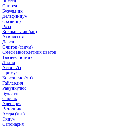
Чистец
Спирея
Бузульник
Дельфиниум
Овсяница
Роза
Колокольчик (мн)
Аквилегия
Дерен
Очиток (седум)
Смеси многолетних цветов
Тысячелистник
Лилия
Астильба
Примула
Кореопсис (мн)
Гайлардия
Ранункулюс
Буддлея
Сирень
Аренария
Ваточник
Астра (мн.)
Эхиум
Сапонария