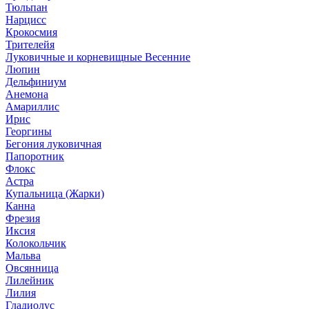
Тюльпан
Нарцисс
Крокосмия
Трителейя
Луковичные и корневищные Весенние
Люпин
Дельфиниум
Анемона
Амариллис
Ирис
Георгины
Бегония луковичная
Папоротник
Флокс
Астра
Купальница (Жарки)
Канна
Фрезия
Иксия
Колокольчик
Мальва
Овсянница
Лилейник
Лилия
Гладиолус