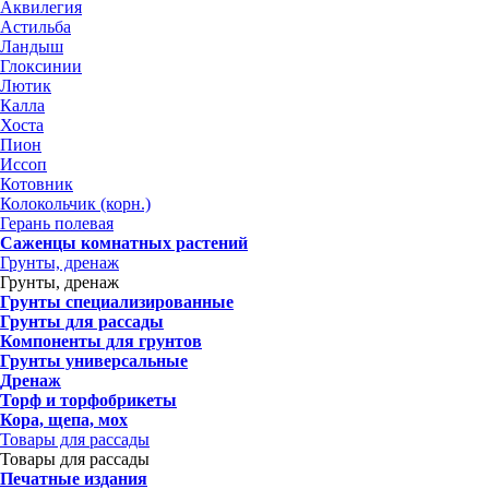
Аквилегия
Астильба
Ландыш
Глоксинии
Лютик
Калла
Хоста
Пион
Иссоп
Котовник
Колокольчик (корн.)
Герань полевая
Саженцы комнатных растений
Грунты, дренаж
Грунты, дренаж
Грунты специализированные
Грунты для рассады
Компоненты для грунтов
Грунты универсальные
Дренаж
Торф и торфобрикеты
Кора, щепа, мох
Товары для рассады
Товары для рассады
Печатные издания