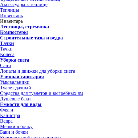
Аксессуары к теплице
Теплицы
Инвентарь
Инвентарь
Лестницы, стремянка
Компостеры
Строительные тазы и ведра
Тачки
Тачки
Колеса
Уборка снега
Сани
Лопаты и движки для уборки снега
Уличная санитария
Умывальники
Туалет дачный
Средства для туалетов и выгребных ям
Душевые баки
Емкости для воды
Фляги
Канистра
Ведра
Мешки в бочку
Баки и бочки
Кормовые добавки и поилки