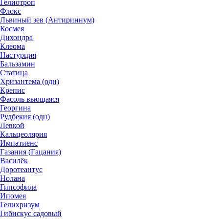
Гелиотроп
Флокс
Львиный зев (Антириннум)
Космея
Дихондра
Клеома
Настурция
Бальзамин
Статица
Хризантема (одн)
Крепис
Фасоль вьющаяся
Георгина
Рудбекия (одн)
Левкой
Кальцеолярия
Импатиенс
Газания (Гацания)
Василёк
Доротеантус
Нолана
Гипсофила
Ипомея
Гелихризум
Гибискус садовый