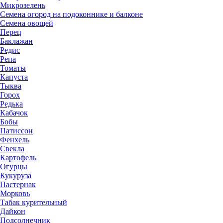
Микрозелень
Семена огород на подоконнике и балконе
Семена овощей
Перец
Баклажан
Редис
Репа
Томаты
Капуста
Тыква
Горох
Редька
Кабачок
Бобы
Патиссон
Фенхель
Свекла
Картофель
Огурцы
Кукуруза
Пастернак
Морковь
Табак курительный
Дайкон
Подсолнечник