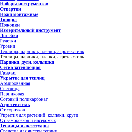
Наборы инструментов
Отвертки
Ножи монтажные
Топоры
Ножовки
Измерительный инструмент
Линейки
Рулетки
Уровни
Теплицы, парники, пленки, агротекстиль
Теплицы, парники, пленки, агротекстиль
Парники, дуги, колышки
Сетка затеняющая
Грядки
Укрытие для теплиц
Армированная
Светлица
Парниковая
Сотовый поликарбонат
Агротекстиль
От сорняков
Укрытия для растений, колпаки, круги
От заморозков и насекомых
Теплицы и аксессуары
Средства для чистки теплиц