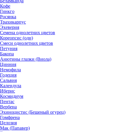
Беламканда
Кофе
Гинкго
Росянка
Трахикарпус
Эхеверия
Семена однолетних цветов
Кореопсис (одн)
Смеси однолетних цветов
Петуния
Бакопа
Анютины глазки (Виола)
Цинния
Немофила
Годеция
Сальвия
Календула
Иберис
Космидиум
Пентас
Вербена
Эхиноцистис (Бешеный огурец)
Гомфрена
Целозия
Мак (Папавер)