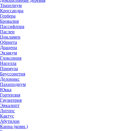
Декоративные деревья
Трахелиум
Кроссандра
Гербера
Бровалия
Пассифлора
Паслен
Цикламен
Обриета
Драцена
Экзакум
Глоксиния
Населла
Примула
Бруссонетия
Делоникс
Пахиподиум
Юкка
Гортензия
Гаультерия
Эвкалипт
Литопс
Кактус
Абутилон
Канна (комн.)