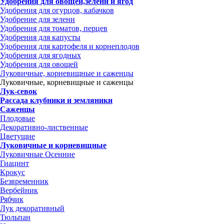
Удобрения для овощей,зелени и ягод
Удобрения для огурцов, кабачков
Удобрение для зелени
Удобрения для томатов, перцев
Удобрения для капусты
Удобрения для картофеля и корнеплодов
Удобрения для ягодных
Удобрения для овощей
Луковичные, корневищные и саженцы
Луковичные, корневищные и саженцы
Лук-севок
Рассада клубники и земляники
Саженцы
Плодовые
Декоративно-лиственные
Цветущие
Луковичные и корневищные
Луковичные Осенние
Гиацинт
Крокус
Безвременник
Вербейник
Рябчик
Лук декоративный
Тюльпан