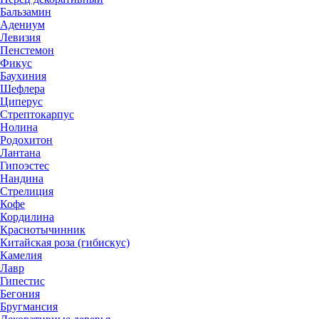
Бальзамин
Адениум
Левизия
Пенстемон
Фикус
Баухиния
Шефлера
Циперус
Стрептокарпус
Нолина
Родохитон
Лантана
Гипоэстес
Нандина
Стрелиция
Кофе
Кордилина
Краснотычинник
Китайская роза (гибискус)
Камелия
Лавр
Гипестис
Бегония
Бругмансия