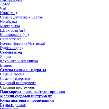
Лотос
Чай
Ирис (мн)
Семена двулетних цветов
Незабудка
Маргаритка
Шток-роза (дв)
Колокольчик (дв)
Наперстянка
Ночная фиалка (Маттиола)
Рудбекия (дв)
Семена ягод
Ягоды
Клубника и земляника
Вишня
Семена газона и сидераты
Семена газона
Семена сидератов
Садовый инструмент
Садовый инструмент
Плоскорезы и извлекатели сорняков
Мелкий садовый инструмент
Культиваторы и пропольники
Буры садовые