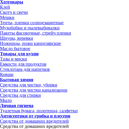
Хозтовары
Клей
Скотч и свечи
Мешки
Тенты, пленки солнцезащитные
Мухобойки и пылевыбивалки
Пакеты фасовочные, стрейч пленки
Шнуры, веревки
Ножницы, ножи канцелярские
Масло бытовое
Товары для кухни
Тазы и миски
Емкости для продуктов
Стеклотара для напитков
Ковши
Бытовая химия
Средства для чистки, уборки
Средства для чистки канализации
Средства для стирки
Мыло
Личная гигиена
Туалетная бумага, полотенца, салфетки
Антисептики от грибка и плесени
Средства от домашних вредителей
Средства от домашних вредителей