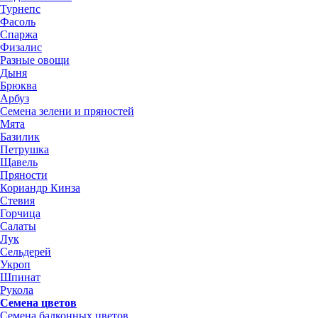
Турнепс
Фасоль
Спаржа
Физалис
Разные овощи
Дыня
Брюква
Арбуз
Семена зелени и пряностей
Мята
Базилик
Петрушка
Щавель
Пряности
Кориандр Кинза
Стевия
Горчица
Салаты
Лук
Сельдерей
Укроп
Шпинат
Рукола
Семена цветов
Семена балконных цветов