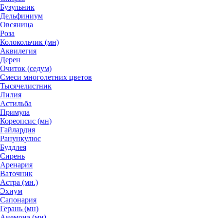
Бузульник
Дельфиниум
Овсяница
Роза
Колокольчик (мн)
Аквилегия
Дерен
Очиток (седум)
Смеси многолетних цветов
Тысячелистник
Лилия
Астильба
Примула
Кореопсис (мн)
Гайлардия
Ранункулюс
Буддлея
Сирень
Аренария
Ваточник
Астра (мн.)
Эхиум
Сапонария
Герань (мн)
Анемона (мн)