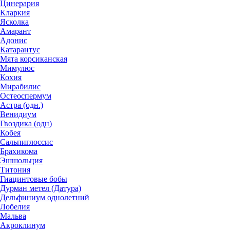
Цинерария
Кларкия
Ясколка
Амарант
Адонис
Катарантус
Мята корсиканская
Мимулюс
Кохия
Мирабилис
Остеоспермум
Астра (одн.)
Венидиум
Гвоздика (одн)
Кобея
Сальпиглоссис
Брахикома
Эшшольция
Титония
Гиацинтовые бобы
Дурман метел (Датура)
Дельфиниум однолетний
Лобелия
Мальва
Акроклинум