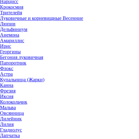
Нарцисс
Крокосмия
Трителейя
Луковичные и корневищные Весенние
Люпин
Дельфиниум
Анемона
Амариллис
Ирис
Георгины
Бегония луковичная
Папоротник
Флокс
Астра
Купальница (Жарки)
Канна
Фрезия
Иксия
Колокольчик
Мальва
Овсянница
Лилейник
Лилия
Гладиолус
Лапчатка