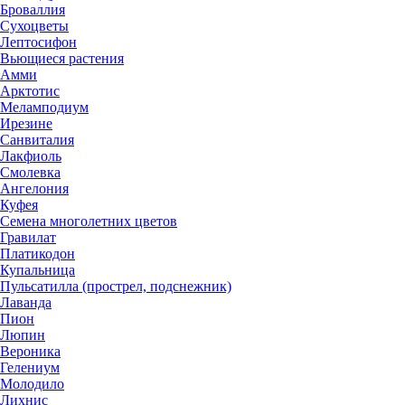
Броваллия
Сухоцветы
Лептосифон
Вьющиеся растения
Амми
Арктотис
Меламподиум
Ирезине
Санвиталия
Лакфиоль
Смолевка
Ангелония
Куфея
Семена многолетних цветов
Гравилат
Платикодон
Купальница
Пульсатилла (прострел, подснежник)
Лаванда
Пион
Люпин
Вероника
Гелениум
Молодило
Лихнис