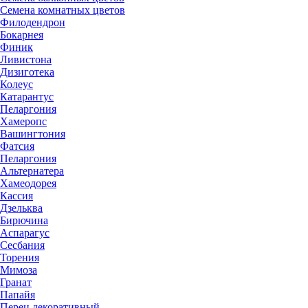
Семена комнатных цветов
Филодендрон
Бокарнея
Финик
Ливистона
Дизиготека
Колеус
Катарантус
Пеларгония
Хамеропс
Вашингтония
Фатсия
Пеларгония
Альтернатера
Хамеодорея
Кассия
Дзельква
Бирючина
Аспарагус
Сесбания
Торения
Мимоза
Гранат
Папайя
Перец декоративный