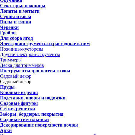
Окучники
Секаторы, ножницы
Лопаты и мотыги
Серпы и косы
Вилы и тяпки
Черенки
Грабли
Для сбора ягод
Электроинструменты и расходные к ним
Ножницы-кусторезы
Другие электроинструменты
Триммеры
Леска для триммеров
Инструменты для посева газона
Садовый декор
Садовый декор
Пруды
Кованые изделия
Подставки, опоры и подвязки
Садовые фигуры
Сетки, решетки
Заборы, бордюры, покрытия
Садовые светильники
Декорирование поверхности почвы
Арки