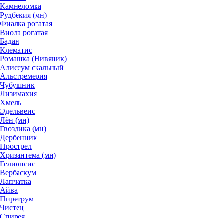
Камнеломка
Рудбекия (мн)
Фиалка рогатая
Виола рогатая
Бадан
Клематис
Ромашка (Нивяник)
Алиссум скальный
Альстремерия
Чубушник
Лизимахия
Хмель
Эдельвейс
Лён (мн)
Гвоздика (мн)
Дербенник
Прострел
Хризантема (мн)
Гелиопсис
Вербаскум
Лапчатка
Айва
Пиретрум
Чистец
Спирея