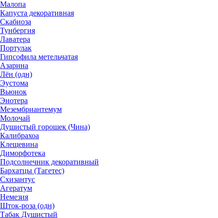
Малопа
Капуста декоративная
Скабиоза
Тунбергия
Лаватера
Портулак
Гипсофила метельчатая
Азарина
Лён (одн)
Эустома
Вьюнок
Энотера
Мезембриантемум
Молочай
Душистый горошек (Чина)
Калибрахоа
Клещевина
Диморфотека
Подсолнечник декоративный
Бархатцы (Тагетес)
Схизантус
Агератум
Немезия
Шток-роза (одн)
Табак Душистый