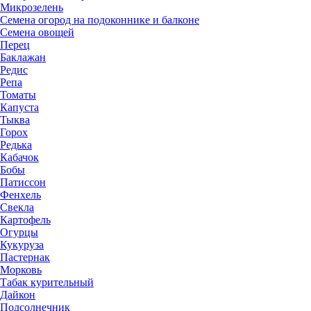
Микрозелень
Семена огород на подоконнике и балконе
Семена овощей
Перец
Баклажан
Редис
Репа
Томаты
Капуста
Тыква
Горох
Редька
Кабачок
Бобы
Патиссон
Фенхель
Свекла
Картофель
Огурцы
Кукуруза
Пастернак
Морковь
Табак курительный
Дайкон
Подсолнечник