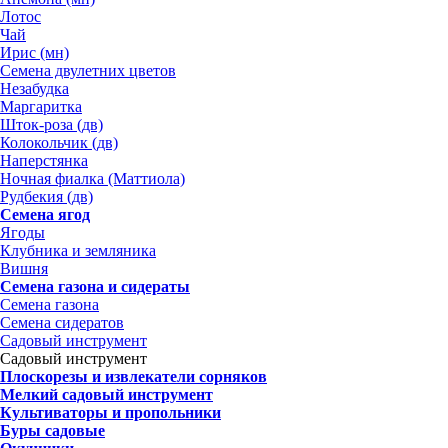
Лотос
Чай
Ирис (мн)
Семена двулетних цветов
Незабудка
Маргаритка
Шток-роза (дв)
Колокольчик (дв)
Наперстянка
Ночная фиалка (Маттиола)
Рудбекия (дв)
Семена ягод
Ягоды
Клубника и земляника
Вишня
Семена газона и сидераты
Семена газона
Семена сидератов
Садовый инструмент
Садовый инструмент
Плоскорезы и извлекатели сорняков
Мелкий садовый инструмент
Культиваторы и пропольники
Буры садовые