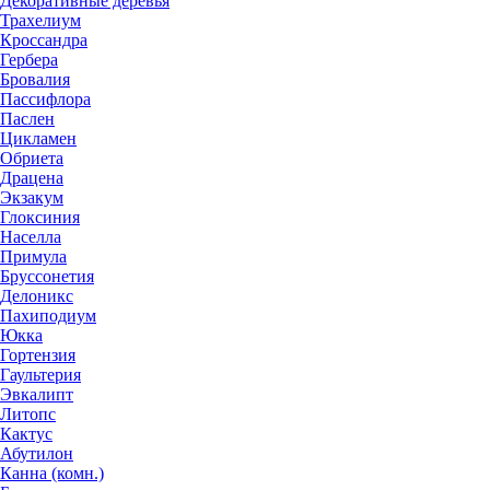
Декоративные деревья
Трахелиум
Кроссандра
Гербера
Бровалия
Пассифлора
Паслен
Цикламен
Обриета
Драцена
Экзакум
Глоксиния
Населла
Примула
Бруссонетия
Делоникс
Пахиподиум
Юкка
Гортензия
Гаультерия
Эвкалипт
Литопс
Кактус
Абутилон
Канна (комн.)