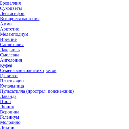
Броваллия
Сухоцветы
Лептосифон
Вьющиеся растения
Амми
Арктотис
Меламподиум
Ирезине
Санвиталия
Лакфиоль
Смолевка
Ангелония
Куфея
Семена многолетних цветов
Гравилат
Платикодон
Купальница
Пульсатилла (прострел, подснежник)
Лаванда
Пион
Люпин
Вероника
Гелениум
Молодило
Лихнис