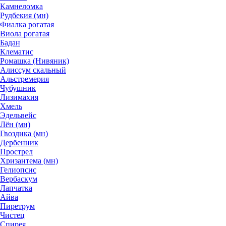
Камнеломка
Рудбекия (мн)
Фиалка рогатая
Виола рогатая
Бадан
Клематис
Ромашка (Нивяник)
Алиссум скальный
Альстремерия
Чубушник
Лизимахия
Хмель
Эдельвейс
Лён (мн)
Гвоздика (мн)
Дербенник
Прострел
Хризантема (мн)
Гелиопсис
Вербаскум
Лапчатка
Айва
Пиретрум
Чистец
Спирея