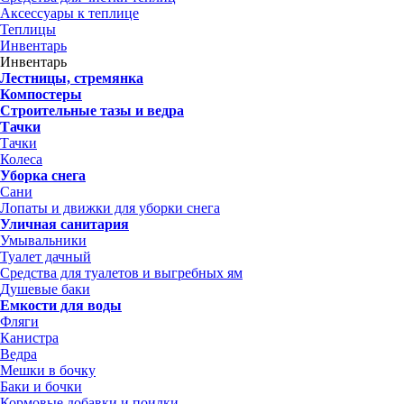
Аксессуары к теплице
Теплицы
Инвентарь
Инвентарь
Лестницы, стремянка
Компостеры
Строительные тазы и ведра
Тачки
Тачки
Колеса
Уборка снега
Сани
Лопаты и движки для уборки снега
Уличная санитария
Умывальники
Туалет дачный
Средства для туалетов и выгребных ям
Душевые баки
Емкости для воды
Фляги
Канистра
Ведра
Мешки в бочку
Баки и бочки
Кормовые добавки и поилки