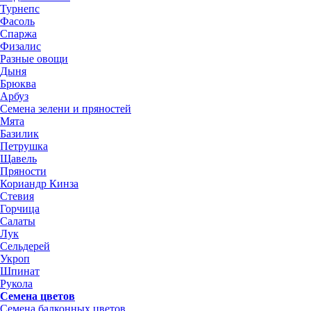
Турнепс
Фасоль
Спаржа
Физалис
Разные овощи
Дыня
Брюква
Арбуз
Семена зелени и пряностей
Мята
Базилик
Петрушка
Щавель
Пряности
Кориандр Кинза
Стевия
Горчица
Салаты
Лук
Сельдерей
Укроп
Шпинат
Рукола
Семена цветов
Семена балконных цветов