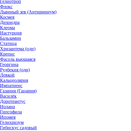
Гелиотроп
Флокс
Львиный зев (Антириннум)
Космея
Дихондра
Клеома
Настурция
Бальзамин
Статица
Хризантема (одн)
Крепис
Фасоль вьющаяся
Георгина
Рудбекия (одн)
Левкой
Кальцеолярия
Импатиенс
Газания (Гацания)
Василёк
Доротеантус
Нолана
Гипсофила
Ипомея
Гелихризум
Гибискус садовый