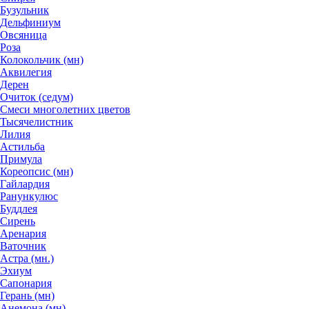
Бузульник
Дельфиниум
Овсяница
Роза
Колокольчик (мн)
Аквилегия
Дерен
Очиток (седум)
Смеси многолетних цветов
Тысячелистник
Лилия
Астильба
Примула
Кореопсис (мн)
Гайлардия
Ранункулюс
Буддлея
Сирень
Аренария
Ваточник
Астра (мн.)
Эхиум
Сапонария
Герань (мн)
Анемона (мн)