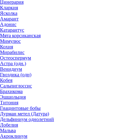
Цинерария
Кларкия
Ясколка
Амарант
Адонис
Катарантус
Мята корсиканская
Мимулюс
Кохия
Мирабилис
Остеоспермум
Астра (одн.)
Венидиум
Гвоздика (одн)
Кобея
Сальпиглоссис
Брахикома
Эшшольция
Титония
Гиацинтовые бобы
Дурман метел (Датура)
Дельфиниум однолетний
Лобелия
Мальва
Акроклинум