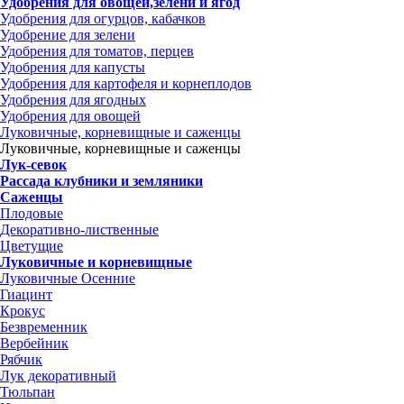
Удобрения для овощей,зелени и ягод
Удобрения для огурцов, кабачков
Удобрение для зелени
Удобрения для томатов, перцев
Удобрения для капусты
Удобрения для картофеля и корнеплодов
Удобрения для ягодных
Удобрения для овощей
Луковичные, корневищные и саженцы
Луковичные, корневищные и саженцы
Лук-севок
Рассада клубники и земляники
Саженцы
Плодовые
Декоративно-лиственные
Цветущие
Луковичные и корневищные
Луковичные Осенние
Гиацинт
Крокус
Безвременник
Вербейник
Рябчик
Лук декоративный
Тюльпан