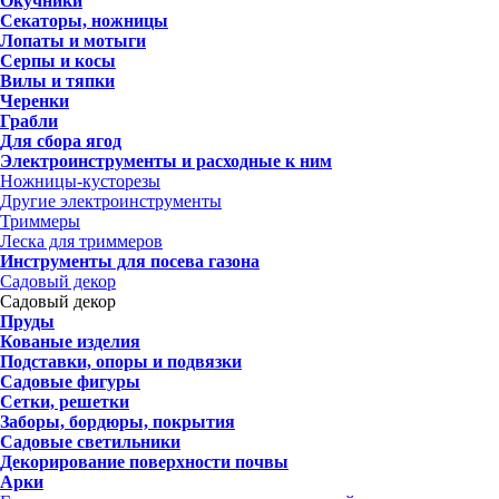
Окучники
Секаторы, ножницы
Лопаты и мотыги
Серпы и косы
Вилы и тяпки
Черенки
Грабли
Для сбора ягод
Электроинструменты и расходные к ним
Ножницы-кусторезы
Другие электроинструменты
Триммеры
Леска для триммеров
Инструменты для посева газона
Садовый декор
Садовый декор
Пруды
Кованые изделия
Подставки, опоры и подвязки
Садовые фигуры
Сетки, решетки
Заборы, бордюры, покрытия
Садовые светильники
Декорирование поверхности почвы
Арки