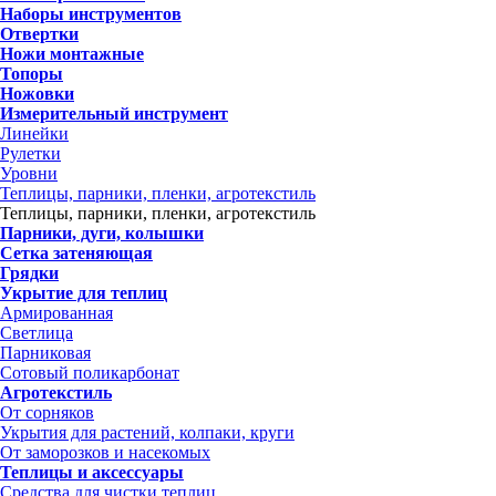
Наборы инструментов
Отвертки
Ножи монтажные
Топоры
Ножовки
Измерительный инструмент
Линейки
Рулетки
Уровни
Теплицы, парники, пленки, агротекстиль
Теплицы, парники, пленки, агротекстиль
Парники, дуги, колышки
Сетка затеняющая
Грядки
Укрытие для теплиц
Армированная
Светлица
Парниковая
Сотовый поликарбонат
Агротекстиль
От сорняков
Укрытия для растений, колпаки, круги
От заморозков и насекомых
Теплицы и аксессуары
Средства для чистки теплиц