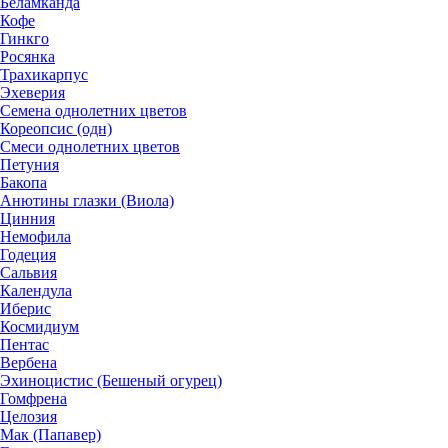
Беламканда
Кофе
Гинкго
Росянка
Трахикарпус
Эхеверия
Семена однолетних цветов
Кореопсис (одн)
Смеси однолетних цветов
Петуния
Бакопа
Анютины глазки (Виола)
Цинния
Немофила
Годеция
Сальвия
Календула
Иберис
Космидиум
Пентас
Вербена
Эхиноцистис (Бешеный огурец)
Гомфрена
Целозия
Мак (Папавер)