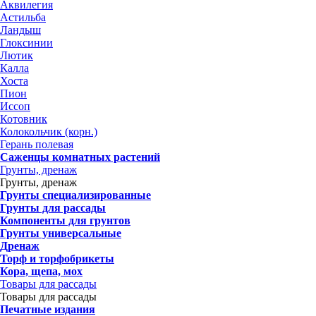
Аквилегия
Астильба
Ландыш
Глоксинии
Лютик
Калла
Хоста
Пион
Иссоп
Котовник
Колокольчик (корн.)
Герань полевая
Саженцы комнатных растений
Грунты, дренаж
Грунты, дренаж
Грунты специализированные
Грунты для рассады
Компоненты для грунтов
Грунты универсальные
Дренаж
Торф и торфобрикеты
Кора, щепа, мох
Товары для рассады
Товары для рассады
Печатные издания