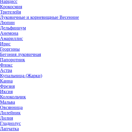
Нарцисс
Крокосмия
Трителейя
Луковичные и корневищные Весенние
Люпин
Дельфиниум
Анемона
Амариллис
Ирис
Георгины
Бегония луковичная
Папоротник
Флокс
Астра
Купальница (Жарки)
Канна
Фрезия
Иксия
Колокольчик
Мальва
Овсянница
Лилейник
Лилия
Гладиолус
Лапчатка