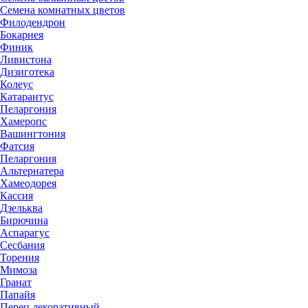
Семена комнатных цветов
Филодендрон
Бокарнея
Финик
Ливистона
Дизиготека
Колеус
Катарантус
Пеларгония
Хамеропс
Вашингтония
Фатсия
Пеларгония
Альтернатера
Хамеодорея
Кассия
Дзельква
Бирючина
Аспарагус
Сесбания
Торения
Мимоза
Гранат
Папайя
Перец декоративный