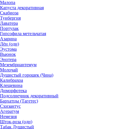
Малопа
Капуста декоративная
Скабиоза
Тунбергия
Лаватера
Портулак
Гипсофила метельчатая
Азарина
Лён (одн)
Эустома
Вьюнок
Энотера
Мезембриантемум
Молочай
Душистый горошек (Чина)
Калибрахоа
Клещевина
Диморфотека
Подсолнечник декоративный
Бархатцы (Тагетес)
Схизантус
Агератум
Немезия
Шток-роза (одн)
Табак Душистый