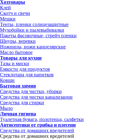
Хозтовары
Клей
Скотч и свечи
Мешки
Тенты, пленки солнцезащитные
Мухобойки и пылевыбивалки
Пакеты фасовочные, стрейч пленки
Шнуры, веревки
Ножницы, ножи канцелярские
Масло бытовое
Товары для кухни
Тазы и миски
Емкости для продуктов
Стеклотара для напитков
Ковши
Бытовая химия
Средства для чистки, уборки
Средства для чистки канализации
Средства для стирки
Мыло
Личная гигиена
Туалетная бумага, полотенца, салфетки
Антисептики от грибка и плесени
Средства от домашних вредителей
Средства от домашних вредителей