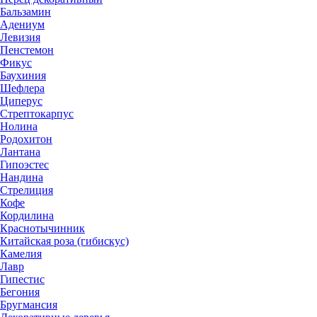
Бальзамин
Адениум
Левизия
Пенстемон
Фикус
Баухиния
Шефлера
Циперус
Стрептокарпус
Нолина
Родохитон
Лантана
Гипоэстес
Нандина
Стрелиция
Кофе
Кордилина
Краснотычинник
Китайская роза (гибискус)
Камелия
Лавр
Гипестис
Бегония
Бругмансия