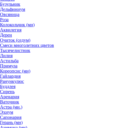
Бузульник
Дельфиниум
Овсяница
Роза
Колокольчик (мн)
Аквилегия
Дерен
Очиток (седум)
Смеси многолетних цветов
Тысячелистник
Лилия
Астильба
Примула
Кореопсис (мн)
Гайлардия
Ранункулюс
Буддлея
Сирень
Аренария
Ваточник
Астра (мн.)
Эхиум
Сапонария
Герань (мн)
Анемона (мн)