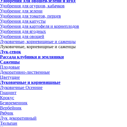
Удобрения для овощей,зелени и ягод
Удобрения для огурцов, кабачков
Удобрение для зелени
Удобрения для томатов, перцев
Удобрения для капусты
Удобрения для картофеля и корнеплодов
Удобрения для ягодных
Удобрения для овощей
Луковичные, корневищные и саженцы
Луковичные, корневищные и саженцы
Лук-севок
Рассада клубники и земляники
Саженцы
Плодовые
Декоративно-лиственные
Цветущие
Луковичные и корневищные
Луковичные Осенние
Гиацинт
Крокус
Безвременник
Вербейник
Рябчик
Лук декоративный
Тюльпан