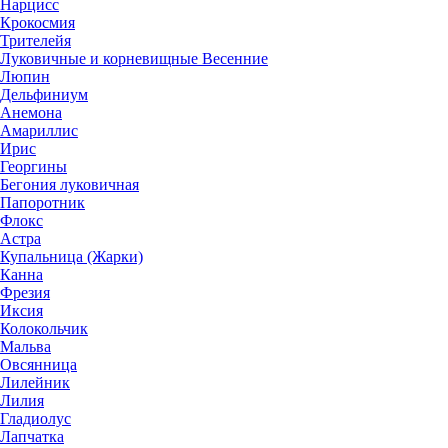
Нарцисс
Крокосмия
Трителейя
Луковичные и корневищные Весенние
Люпин
Дельфиниум
Анемона
Амариллис
Ирис
Георгины
Бегония луковичная
Папоротник
Флокс
Астра
Купальница (Жарки)
Канна
Фрезия
Иксия
Колокольчик
Мальва
Овсянница
Лилейник
Лилия
Гладиолус
Лапчатка