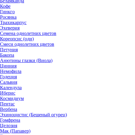
Беламканда
Кофе
Гинкго
Росянка
Трахикарпус
Эхеверия
Семена однолетних цветов
Кореопсис (одн)
Смеси однолетних цветов
Петуния
Бакопа
Анютины глазки (Виола)
Цинния
Немофила
Годеция
Сальвия
Календула
Иберис
Космидиум
Пентас
Вербена
Эхиноцистис (Бешеный огурец)
Гомфрена
Целозия
Мак (Папавер)