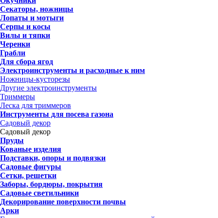
Окучники
Секаторы, ножницы
Лопаты и мотыги
Серпы и косы
Вилы и тяпки
Черенки
Грабли
Для сбора ягод
Электроинструменты и расходные к ним
Ножницы-кусторезы
Другие электроинструменты
Триммеры
Леска для триммеров
Инструменты для посева газона
Садовый декор
Садовый декор
Пруды
Кованые изделия
Подставки, опоры и подвязки
Садовые фигуры
Сетки, решетки
Заборы, бордюры, покрытия
Садовые светильники
Декорирование поверхности почвы
Арки