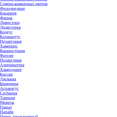
Семена комнатных цветов
Филодендрон
Бокарнея
Финик
Ливистона
Дизиготека
Колеус
Катарантус
Пеларгония
Хамеропс
Вашингтония
Фатсия
Пеларгония
Альтернатера
Хамеодорея
Кассия
Дзельква
Бирючина
Аспарагус
Сесбания
Торения
Мимоза
Гранат
Папайя
Перец декоративный