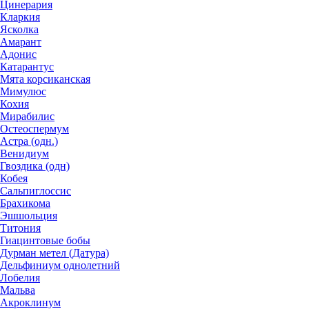
Цинерария
Кларкия
Ясколка
Амарант
Адонис
Катарантус
Мята корсиканская
Мимулюс
Кохия
Мирабилис
Остеоспермум
Астра (одн.)
Венидиум
Гвоздика (одн)
Кобея
Сальпиглоссис
Брахикома
Эшшольция
Титония
Гиацинтовые бобы
Дурман метел (Датура)
Дельфиниум однолетний
Лобелия
Мальва
Акроклинум