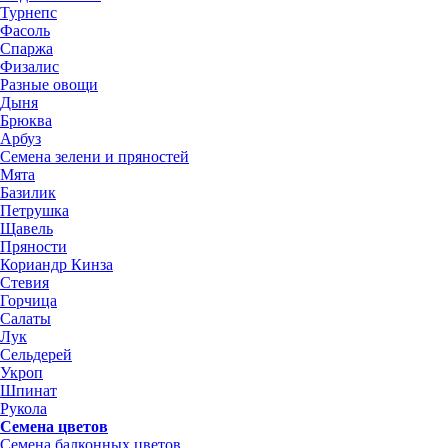
Турнепс
Фасоль
Спаржа
Физалис
Разные овощи
Дыня
Брюква
Арбуз
Семена зелени и пряностей
Мята
Базилик
Петрушка
Щавель
Пряности
Кориандр Кинза
Стевия
Горчица
Салаты
Лук
Сельдерей
Укроп
Шпинат
Рукола
Семена цветов
Семена балконных цветов