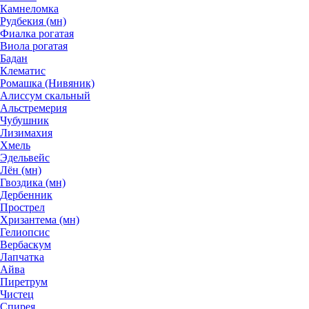
Камнеломка
Рудбекия (мн)
Фиалка рогатая
Виола рогатая
Бадан
Клематис
Ромашка (Нивяник)
Алиссум скальный
Альстремерия
Чубушник
Лизимахия
Хмель
Эдельвейс
Лён (мн)
Гвоздика (мн)
Дербенник
Прострел
Хризантема (мн)
Гелиопсис
Вербаскум
Лапчатка
Айва
Пиретрум
Чистец
Спирея