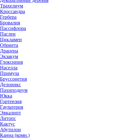
Декоративные деревья
Трахелиум
Кроссандра
Гербера
Бровалия
Пассифлора
Паслен
Цикламен
Обриета
Драцена
Экзакум
Глоксиния
Населла
Примула
Бруссонетия
Делоникс
Пахиподиум
Юкка
Гортензия
Гаультерия
Эвкалипт
Литопс
Кактус
Абутилон
Канна (комн.)