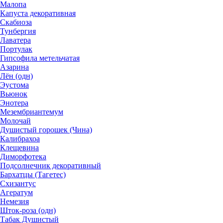
Малопа
Капуста декоративная
Скабиоза
Тунбергия
Лаватера
Портулак
Гипсофила метельчатая
Азарина
Лён (одн)
Эустома
Вьюнок
Энотера
Мезембриантемум
Молочай
Душистый горошек (Чина)
Калибрахоа
Клещевина
Диморфотека
Подсолнечник декоративный
Бархатцы (Тагетес)
Схизантус
Агератум
Немезия
Шток-роза (одн)
Табак Душистый