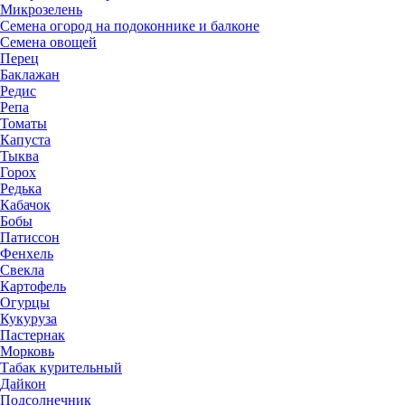
Микрозелень
Семена огород на подоконнике и балконе
Семена овощей
Перец
Баклажан
Редис
Репа
Томаты
Капуста
Тыква
Горох
Редька
Кабачок
Бобы
Патиссон
Фенхель
Свекла
Картофель
Огурцы
Кукуруза
Пастернак
Морковь
Табак курительный
Дайкон
Подсолнечник