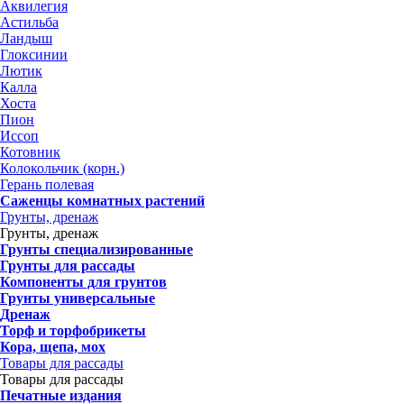
Аквилегия
Астильба
Ландыш
Глоксинии
Лютик
Калла
Хоста
Пион
Иссоп
Котовник
Колокольчик (корн.)
Герань полевая
Саженцы комнатных растений
Грунты, дренаж
Грунты, дренаж
Грунты специализированные
Грунты для рассады
Компоненты для грунтов
Грунты универсальные
Дренаж
Торф и торфобрикеты
Кора, щепа, мох
Товары для рассады
Товары для рассады
Печатные издания