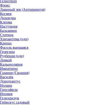
Гелиотроп
Флокс
Львиный зев (Антириннум)
Космея
Дихондра
Клеома
Настурция
Бальзамин
Статица
Хризантема (одн)
Крепис
Фасоль вьющаяся
Георгина
Рудбекия (одн)
Левкой
Кальцеолярия
Импатиенс
Газания (Гацания)
Василёк
Доротеантус
Нолана
Гипсофила
Ипомея
Гелихризум
Гибискус садовый