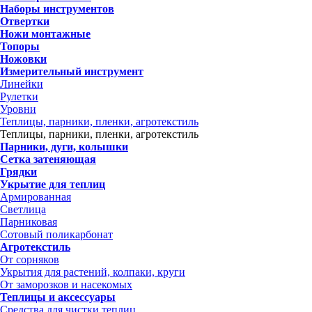
Наборы инструментов
Отвертки
Ножи монтажные
Топоры
Ножовки
Измерительный инструмент
Линейки
Рулетки
Уровни
Теплицы, парники, пленки, агротекстиль
Теплицы, парники, пленки, агротекстиль
Парники, дуги, колышки
Сетка затеняющая
Грядки
Укрытие для теплиц
Армированная
Светлица
Парниковая
Сотовый поликарбонат
Агротекстиль
От сорняков
Укрытия для растений, колпаки, круги
От заморозков и насекомых
Теплицы и аксессуары
Средства для чистки теплиц