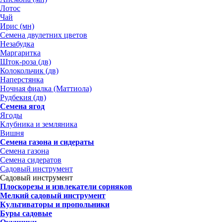
Лотос
Чай
Ирис (мн)
Семена двулетних цветов
Незабудка
Маргаритка
Шток-роза (дв)
Колокольчик (дв)
Наперстянка
Ночная фиалка (Маттиола)
Рудбекия (дв)
Семена ягод
Ягоды
Клубника и земляника
Вишня
Семена газона и сидераты
Семена газона
Семена сидератов
Садовый инструмент
Садовый инструмент
Плоскорезы и извлекатели сорняков
Мелкий садовый инструмент
Культиваторы и пропольники
Буры садовые