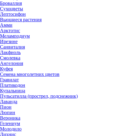
Броваллия
Сухоцветы
Лептосифон
Вьющиеся растения
Амми
Арктотис
Меламподиум
Ирезине
Санвиталия
Лакфиоль
Смолевка
Ангелония
Куфея
Семена многолетних цветов
Гравилат
Платикодон
Купальница
Пульсатилла (прострел, подснежник)
Лаванда
Пион
Люпин
Вероника
Гелениум
Молодило
Лихнис