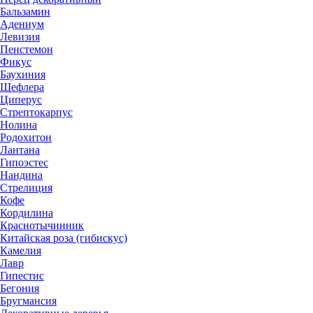
Бальзамин
Адениум
Левизия
Пенстемон
Фикус
Баухиния
Шефлера
Циперус
Стрептокарпус
Нолина
Родохитон
Лантана
Гипоэстес
Нандина
Стрелиция
Кофе
Кордилина
Краснотычинник
Китайская роза (гибискус)
Камелия
Лавр
Гипестис
Бегония
Бругмансия