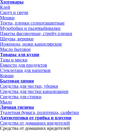
Хозтовары
Клей
Скотч и свечи
Мешки
Тенты, пленки солнцезащитные
Мухобойки и пылевыбивалки
Пакеты фасовочные, стрейч пленки
Шнуры, веревки
Ножницы, ножи канцелярские
Масло бытовое
Товары для кухни
Тазы и миски
Емкости для продуктов
Стеклотара для напитков
Ковши
Бытовая химия
Средства для чистки, уборки
Средства для чистки канализации
Средства для стирки
Мыло
Личная гигиена
Туалетная бумага, полотенца, салфетки
Антисептики от грибка и плесени
Средства от домашних вредителей
Средства от домашних вредителей