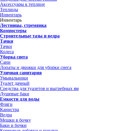
Аксессуары к теплице
Теплицы
Инвентарь
Инвентарь
Лестницы, стремянка
Компостеры
Строительные тазы и ведра
Тачки
Тачки
Колеса
Уборка снега
Сани
Лопаты и движки для уборки снега
Уличная санитария
Умывальники
Туалет дачный
Средства для туалетов и выгребных ям
Душевые баки
Емкости для воды
Фляги
Канистра
Ведра
Мешки в бочку
Баки и бочки
Кормовые добавки и поилки