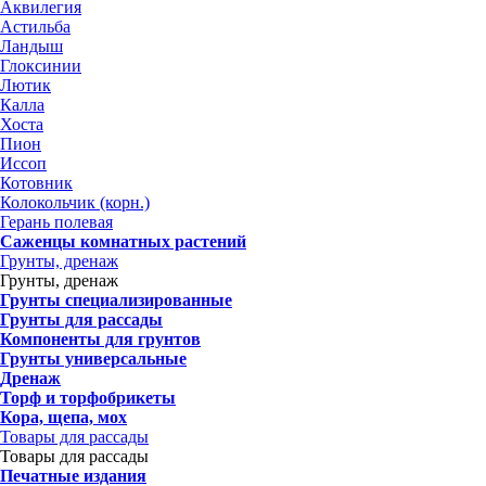
Аквилегия
Астильба
Ландыш
Глоксинии
Лютик
Калла
Хоста
Пион
Иссоп
Котовник
Колокольчик (корн.)
Герань полевая
Саженцы комнатных растений
Грунты, дренаж
Грунты, дренаж
Грунты специализированные
Грунты для рассады
Компоненты для грунтов
Грунты универсальные
Дренаж
Торф и торфобрикеты
Кора, щепа, мох
Товары для рассады
Товары для рассады
Печатные издания