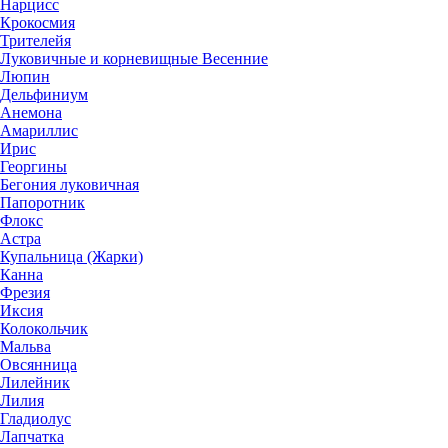
Нарцисс
Крокосмия
Трителейя
Луковичные и корневищные Весенние
Люпин
Дельфиниум
Анемона
Амариллис
Ирис
Георгины
Бегония луковичная
Папоротник
Флокс
Астра
Купальница (Жарки)
Канна
Фрезия
Иксия
Колокольчик
Мальва
Овсянница
Лилейник
Лилия
Гладиолус
Лапчатка