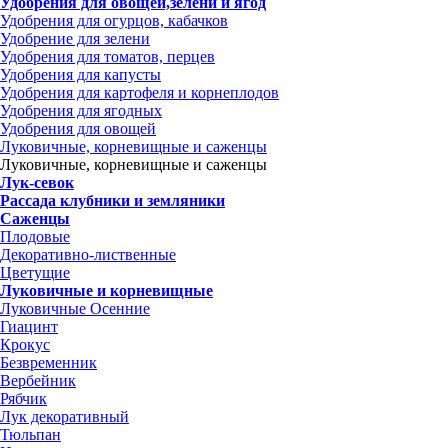
Удобрения для овощей,зелени и ягод
Удобрения для огурцов, кабачков
Удобрение для зелени
Удобрения для томатов, перцев
Удобрения для капусты
Удобрения для картофеля и корнеплодов
Удобрения для ягодных
Удобрения для овощей
Луковичные, корневищные и саженцы
Луковичные, корневищные и саженцы
Лук-севок
Рассада клубники и земляники
Саженцы
Плодовые
Декоративно-лиственные
Цветущие
Луковичные и корневищные
Луковичные Осенние
Гиацинт
Крокус
Безвременник
Вербейник
Рябчик
Лук декоративный
Тюльпан