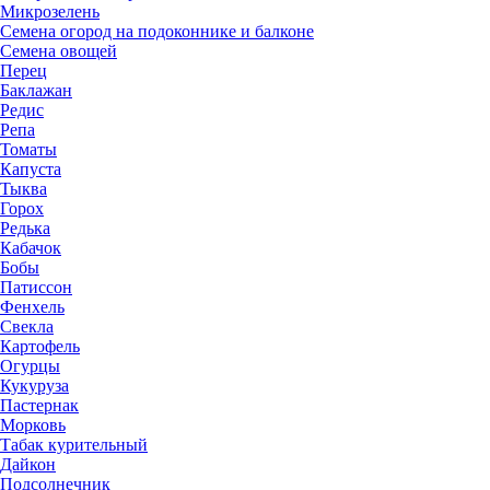
Микрозелень
Семена огород на подоконнике и балконе
Семена овощей
Перец
Баклажан
Редис
Репа
Томаты
Капуста
Тыква
Горох
Редька
Кабачок
Бобы
Патиссон
Фенхель
Свекла
Картофель
Огурцы
Кукуруза
Пастернак
Морковь
Табак курительный
Дайкон
Подсолнечник