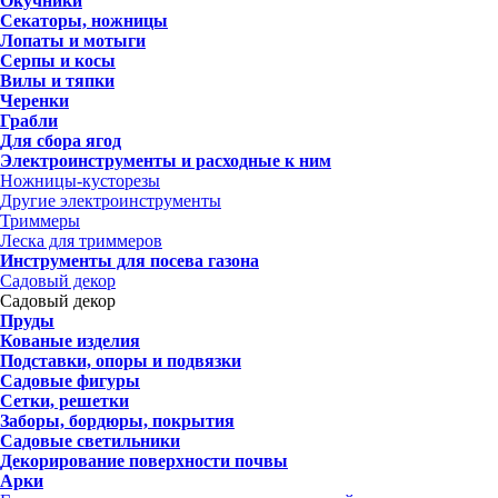
Окучники
Секаторы, ножницы
Лопаты и мотыги
Серпы и косы
Вилы и тяпки
Черенки
Грабли
Для сбора ягод
Электроинструменты и расходные к ним
Ножницы-кусторезы
Другие электроинструменты
Триммеры
Леска для триммеров
Инструменты для посева газона
Садовый декор
Садовый декор
Пруды
Кованые изделия
Подставки, опоры и подвязки
Садовые фигуры
Сетки, решетки
Заборы, бордюры, покрытия
Садовые светильники
Декорирование поверхности почвы
Арки