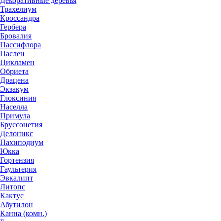
Декоративные деревья
Трахелиум
Кроссандра
Гербера
Бровалия
Пассифлора
Паслен
Цикламен
Обриета
Драцена
Экзакум
Глоксиния
Населла
Примула
Бруссонетия
Делоникс
Пахиподиум
Юкка
Гортензия
Гаультерия
Эвкалипт
Литопс
Кактус
Абутилон
Канна (комн.)