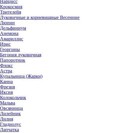
Нарцисс
Крокосмия
Трителейя
Луковичные и корневищные Весенние
Люпин
Дельфиниум
Анемона
Амариллис
Ирис
Георгины
Бегония луковичная
Папоротник
Флокс
Астра
Купальница (Жарки)
Канна
Фрезия
Иксия
Колокольчик
Мальва
Овсянница
Лилейник
Лилия
Гладиолус
Лапчатка