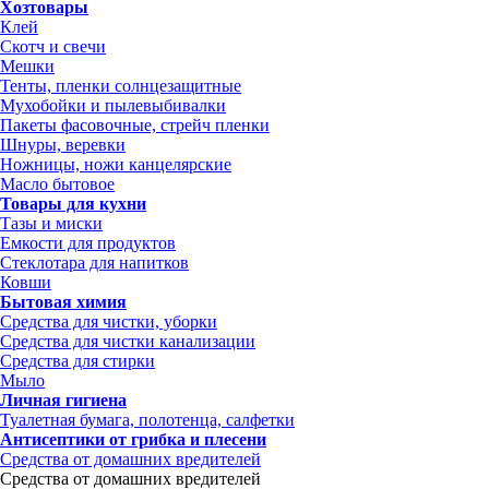
Хозтовары
Клей
Скотч и свечи
Мешки
Тенты, пленки солнцезащитные
Мухобойки и пылевыбивалки
Пакеты фасовочные, стрейч пленки
Шнуры, веревки
Ножницы, ножи канцелярские
Масло бытовое
Товары для кухни
Тазы и миски
Емкости для продуктов
Стеклотара для напитков
Ковши
Бытовая химия
Средства для чистки, уборки
Средства для чистки канализации
Средства для стирки
Мыло
Личная гигиена
Туалетная бумага, полотенца, салфетки
Антисептики от грибка и плесени
Средства от домашних вредителей
Средства от домашних вредителей