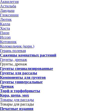
Аквилегия
Астильба
Ландыш
Глоксинии
Лютик
Калла
Хоста
Пион
Иссоп
Котовник
Колокольчик (корн.)
Герань полевая
Саженцы комнатных растений
Грунты, дренаж
Грунты, дренаж
Грунты специализированные
Грунты для рассады
Компоненты для грунтов
Грунты универсальные
Дренаж
Торф и торфобрикеты
Кора, щепа, мох
Товары для рассады
Товары для рассады
Печатные издания