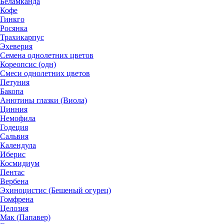
Беламканда
Кофе
Гинкго
Росянка
Трахикарпус
Эхеверия
Семена однолетних цветов
Кореопсис (одн)
Смеси однолетних цветов
Петуния
Бакопа
Анютины глазки (Виола)
Цинния
Немофила
Годеция
Сальвия
Календула
Иберис
Космидиум
Пентас
Вербена
Эхиноцистис (Бешеный огурец)
Гомфрена
Целозия
Мак (Папавер)