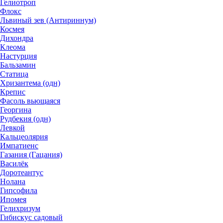
Гелиотроп
Флокс
Львиный зев (Антириннум)
Космея
Дихондра
Клеома
Настурция
Бальзамин
Статица
Хризантема (одн)
Крепис
Фасоль вьющаяся
Георгина
Рудбекия (одн)
Левкой
Кальцеолярия
Импатиенс
Газания (Гацания)
Василёк
Доротеантус
Нолана
Гипсофила
Ипомея
Гелихризум
Гибискус садовый