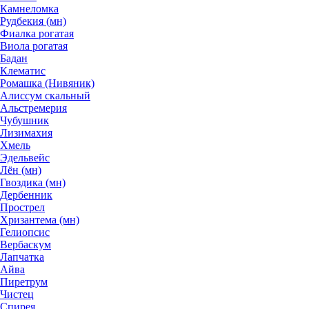
Камнеломка
Рудбекия (мн)
Фиалка рогатая
Виола рогатая
Бадан
Клематис
Ромашка (Нивяник)
Алиссум скальный
Альстремерия
Чубушник
Лизимахия
Хмель
Эдельвейс
Лён (мн)
Гвоздика (мн)
Дербенник
Прострел
Хризантема (мн)
Гелиопсис
Вербаскум
Лапчатка
Айва
Пиретрум
Чистец
Спирея