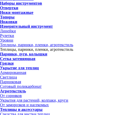
Наборы инструментов
Отвертки
Ножи монтажные
Топоры
Ножовки
Измерительный инструмент
Линейки
Рулетки
Уровни
Теплицы, парники, пленки, агротекстиль
Теплицы, парники, пленки, агротекстиль
Парники, дуги, колышки
Сетка затеняющая
Грядки
Укрытие для теплиц
Армированная
Светлица
Парниковая
Сотовый поликарбонат
Агротекстиль
От сорняков
Укрытия для растений, колпаки, круги
От заморозков и насекомых
Теплицы и аксессуары
Средства для чистки теплиц