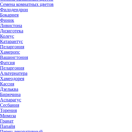
Семена комнатных цветов
Филодендрон
Бокарнея
Финик
Ливистона
Дизиготека
Колеус
Катарантус
Пеларгония
Хамеропс
Вашингтония
Фатсия
Пеларгония
Альтернатера
Хамеодорея
Кассия
Дзельква
Бирючина
Аспарагус
Сесбания
Торения
Мимоза
Гранат
Папайя
Перец декоративный