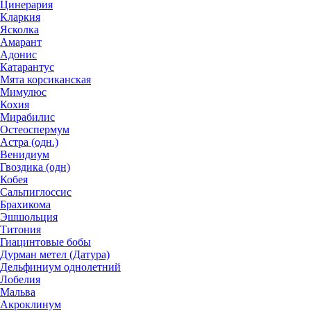
Цинерария
Кларкия
Ясколка
Амарант
Адонис
Катарантус
Мята корсиканская
Мимулюс
Кохия
Мирабилис
Остеоспермум
Астра (одн.)
Венидиум
Гвоздика (одн)
Кобея
Сальпиглоссис
Брахикома
Эшшольция
Титония
Гиацинтовые бобы
Дурман метел (Датура)
Дельфиниум однолетний
Лобелия
Мальва
Акроклинум