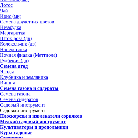
Лотос
Чай
Ирис (мн)
Семена двулетних цветов
Незабудка
Маргаритка
Шток-роза (дв)
Колокольчик (дв)
Наперстянка
Ночная фиалка (Маттиола)
Рудбекия (дв)
Семена ягод
Ягоды
Клубника и земляника
Вишня
Семена газона и сидераты
Семена газона
Семена сидератов
Садовый инструмент
Садовый инструмент
Плоскорезы и извлекатели сорняков
Мелкий садовый инструмент
Культиваторы и пропольники
Буры садовые