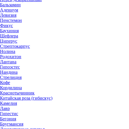
Бальзамин
Адениум
Левизия
Пенстемон
Фикус
Баухиния
Шефлера
Циперус
Стрептокарпус
Нолина
Родохитон
Лантана
Гипоэстес
Нандина
Стрелиция
Кофе
Кордилина
Краснотычинник
Китайская роза (гибискус)
Камелия
Лавр
Гипестис
Бегония
Бругмансия