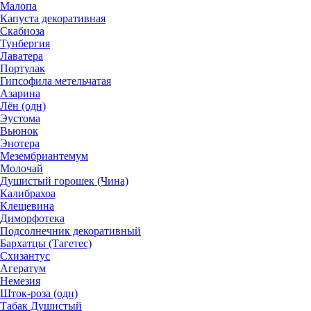
Малопа
Капуста декоративная
Скабиоза
Тунбергия
Лаватера
Портулак
Гипсофила метельчатая
Азарина
Лён (одн)
Эустома
Вьюнок
Энотера
Мезембриантемум
Молочай
Душистый горошек (Чина)
Калибрахоа
Клещевина
Диморфотека
Подсолнечник декоративный
Бархатцы (Тагетес)
Схизантус
Агератум
Немезия
Шток-роза (одн)
Табак Душистый