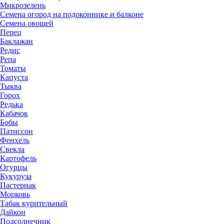
Микрозелень
Семена огород на подоконнике и балконе
Семена овощей
Перец
Баклажан
Редис
Репа
Томаты
Капуста
Тыква
Горох
Редька
Кабачок
Бобы
Патиссон
Фенхель
Свекла
Картофель
Огурцы
Кукуруза
Пастернак
Морковь
Табак курительный
Дайкон
Подсолнечник