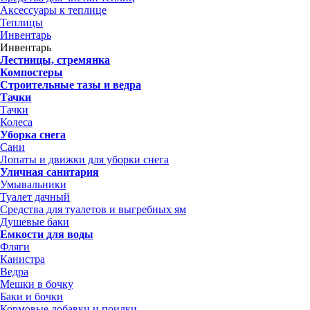
Аксессуары к теплице
Теплицы
Инвентарь
Инвентарь
Лестницы, стремянка
Компостеры
Строительные тазы и ведра
Тачки
Тачки
Колеса
Уборка снега
Сани
Лопаты и движки для уборки снега
Уличная санитария
Умывальники
Туалет дачный
Средства для туалетов и выгребных ям
Душевые баки
Емкости для воды
Фляги
Канистра
Ведра
Мешки в бочку
Баки и бочки
Кормовые добавки и поилки