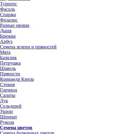
Турнепс
Фасоль
Спаржа
Физалис
Разные овощи
Дыня
Брюква
Арбуз
Семена зелени и пряностей
Мята
Базилик
Петрушка
Щавель
Пряности
Кориандр Кинза
Стевия
Горчица
Салаты
Лук
Сельдерей
Укроп
Шпинат
Рукола
Семена цветов
Семена балконных цветов