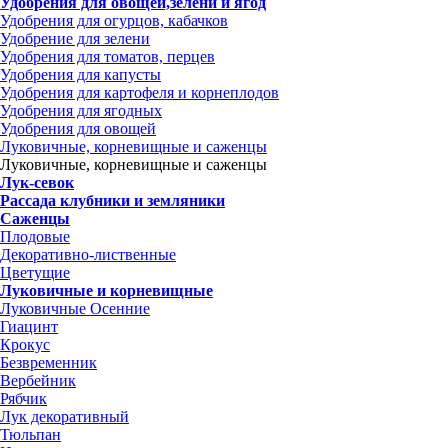
Удобрения для овощей,зелени и ягод
Удобрения для огурцов, кабачков
Удобрение для зелени
Удобрения для томатов, перцев
Удобрения для капусты
Удобрения для картофеля и корнеплодов
Удобрения для ягодных
Удобрения для овощей
Луковичные, корневищные и саженцы
Луковичные, корневищные и саженцы
Лук-севок
Рассада клубники и земляники
Саженцы
Плодовые
Декоративно-лиственные
Цветущие
Луковичные и корневищные
Луковичные Осенние
Гиацинт
Крокус
Безвременник
Вербейник
Рябчик
Лук декоративный
Тюльпан