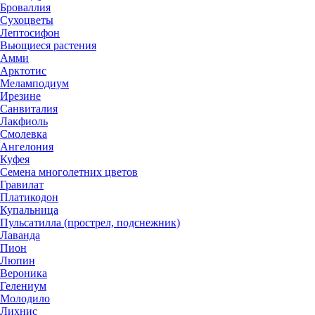
Броваллия
Сухоцветы
Лептосифон
Вьющиеся растения
Амми
Арктотис
Меламподиум
Ирезине
Санвиталия
Лакфиоль
Смолевка
Ангелония
Куфея
Семена многолетних цветов
Гравилат
Платикодон
Купальница
Пульсатилла (прострел, подснежник)
Лаванда
Пион
Люпин
Вероника
Гелениум
Молодило
Лихнис