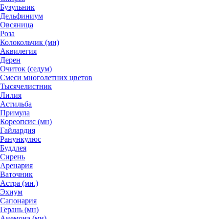
Бузульник
Дельфиниум
Овсяница
Роза
Колокольчик (мн)
Аквилегия
Дерен
Очиток (седум)
Смеси многолетних цветов
Тысячелистник
Лилия
Астильба
Примула
Кореопсис (мн)
Гайлардия
Ранункулюс
Буддлея
Сирень
Аренария
Ваточник
Астра (мн.)
Эхиум
Сапонария
Герань (мн)
Анемона (мн)