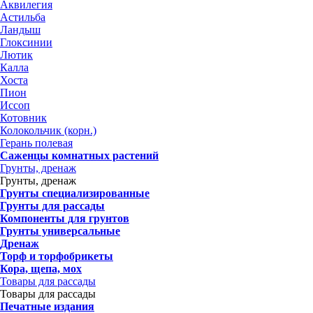
Аквилегия
Астильба
Ландыш
Глоксинии
Лютик
Калла
Хоста
Пион
Иссоп
Котовник
Колокольчик (корн.)
Герань полевая
Саженцы комнатных растений
Грунты, дренаж
Грунты, дренаж
Грунты специализированные
Грунты для рассады
Компоненты для грунтов
Грунты универсальные
Дренаж
Торф и торфобрикеты
Кора, щепа, мох
Товары для рассады
Товары для рассады
Печатные издания