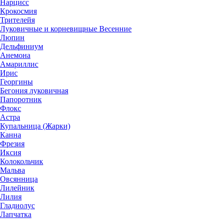
Нарцисс
Крокосмия
Трителейя
Луковичные и корневищные Весенние
Люпин
Дельфиниум
Анемона
Амариллис
Ирис
Георгины
Бегония луковичная
Папоротник
Флокс
Астра
Купальница (Жарки)
Канна
Фрезия
Иксия
Колокольчик
Мальва
Овсянница
Лилейник
Лилия
Гладиолус
Лапчатка