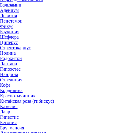
Бальзамин
Адениум
Левизия
Пенстемон
Фикус
Баухиния
Шефлера
Циперус
Стрептокарпус
Нолина
Родохитон
Лантана
Гипоэстес
Нандина
Стрелиция
Кофе
Кордилина
Краснотычинник
Китайская роза (гибискус)
Камелия
Лавр
Гипестис
Бегония
Бругмансия