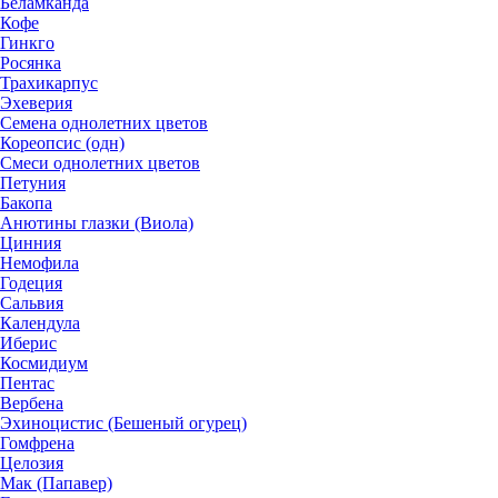
Беламканда
Кофе
Гинкго
Росянка
Трахикарпус
Эхеверия
Семена однолетних цветов
Кореопсис (одн)
Смеси однолетних цветов
Петуния
Бакопа
Анютины глазки (Виола)
Цинния
Немофила
Годеция
Сальвия
Календула
Иберис
Космидиум
Пентас
Вербена
Эхиноцистис (Бешеный огурец)
Гомфрена
Целозия
Мак (Папавер)