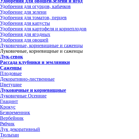
Удобрения для овощей,зелени и ягод
Удобрения для огурцов, кабачков
Удобрение для зелени
Удобрения для томатов, перцев
Удобрения для капусты
Удобрения для картофеля и корнеплодов
Удобрения для ягодных
Удобрения для овощей
Луковичные, корневищные и саженцы
Луковичные, корневищные и саженцы
Лук-севок
Рассада клубники и земляники
Саженцы
Плодовые
Декоративно-лиственные
Цветущие
Луковичные и корневищные
Луковичные Осенние
Гиацинт
Крокус
Безвременник
Вербейник
Рябчик
Лук декоративный
Тюльпан