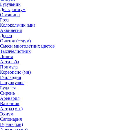
Бузульник
Дельфиниум
Овсяница
Роза
Колокольчик (мн)
Аквилегия
Дерен
Очиток (седум)
Смеси многолетних цветов
Тысячелистник
Лилия
Астильба
Примула
Кореопсис (мн)
Гайлардия
Ранункулюс
Буддлея
Сирень
Аренария
Ваточник
Астра (мн.)
Эхиум
Сапонария
Герань (мн)
Анемона (мн)