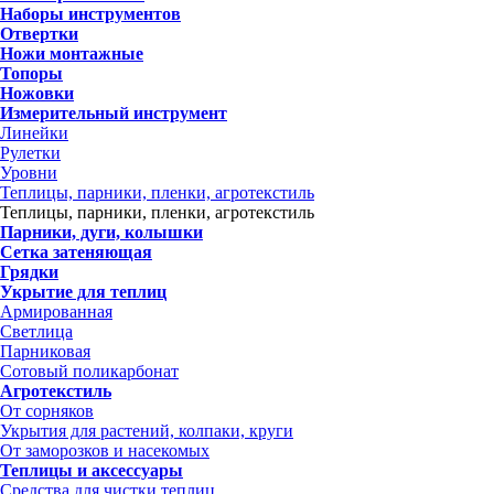
Наборы инструментов
Отвертки
Ножи монтажные
Топоры
Ножовки
Измерительный инструмент
Линейки
Рулетки
Уровни
Теплицы, парники, пленки, агротекстиль
Теплицы, парники, пленки, агротекстиль
Парники, дуги, колышки
Сетка затеняющая
Грядки
Укрытие для теплиц
Армированная
Светлица
Парниковая
Сотовый поликарбонат
Агротекстиль
От сорняков
Укрытия для растений, колпаки, круги
От заморозков и насекомых
Теплицы и аксессуары
Средства для чистки теплиц