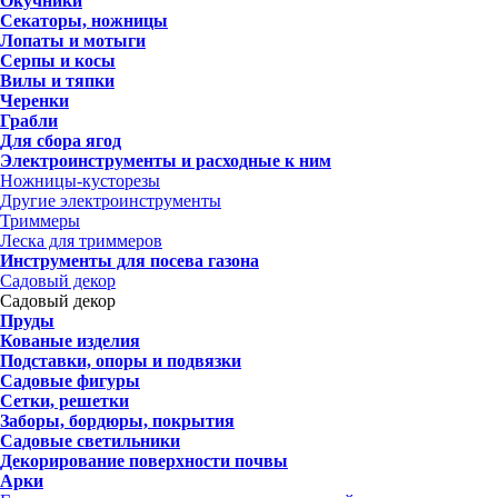
Окучники
Секаторы, ножницы
Лопаты и мотыги
Серпы и косы
Вилы и тяпки
Черенки
Грабли
Для сбора ягод
Электроинструменты и расходные к ним
Ножницы-кусторезы
Другие электроинструменты
Триммеры
Леска для триммеров
Инструменты для посева газона
Садовый декор
Садовый декор
Пруды
Кованые изделия
Подставки, опоры и подвязки
Садовые фигуры
Сетки, решетки
Заборы, бордюры, покрытия
Садовые светильники
Декорирование поверхности почвы
Арки