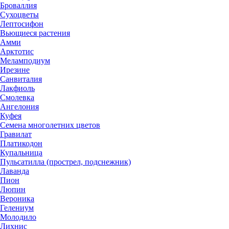
Броваллия
Сухоцветы
Лептосифон
Вьющиеся растения
Амми
Арктотис
Меламподиум
Ирезине
Санвиталия
Лакфиоль
Смолевка
Ангелония
Куфея
Семена многолетних цветов
Гравилат
Платикодон
Купальница
Пульсатилла (прострел, подснежник)
Лаванда
Пион
Люпин
Вероника
Гелениум
Молодило
Лихнис