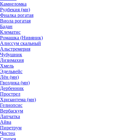
Камнеломка
Рудбекия (мн)
Фиалка рогатая
Виола рогатая
Бадан
Клематис
Ромашка (Нивяник)
Алиссум скальный
Альстремерия
Чубушник
Лизимахия
Хмель
Эдельвейс
Лён (мн)
Гвоздика (мн)
Дербенник
Прострел
Хризантема (мн)
Гелиопсис
Вербаскум
Лапчатка
Айва
Пиретрум
Чистец
Спирея