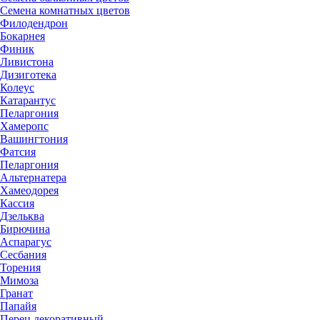
Семена комнатных цветов
Филодендрон
Бокарнея
Финик
Ливистона
Дизиготека
Колеус
Катарантус
Пеларгония
Хамеропс
Вашингтония
Фатсия
Пеларгония
Альтернатера
Хамеодорея
Кассия
Дзельква
Бирючина
Аспарагус
Сесбания
Торения
Мимоза
Гранат
Папайя
Перец декоративный