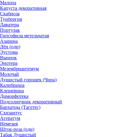
Малопа
Капуста декоративная
Скабиоза
Тунбергия
Лаватера
Портулак
Гипсофила метельчатая
Азарина
Лён (одн)
Эустома
Вьюнок
Энотера
Мезембриантемум
Молочай
Душистый горошек (Чина)
Калибрахоа
Клещевина
Диморфотека
Подсолнечник декоративный
Бархатцы (Тагетес)
Схизантус
Агератум
Немезия
Шток-роза (одн)
Табак Душистый