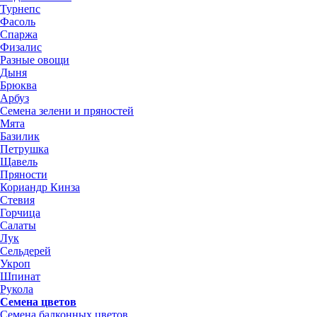
Турнепс
Фасоль
Спаржа
Физалис
Разные овощи
Дыня
Брюква
Арбуз
Семена зелени и пряностей
Мята
Базилик
Петрушка
Щавель
Пряности
Кориандр Кинза
Стевия
Горчица
Салаты
Лук
Сельдерей
Укроп
Шпинат
Рукола
Семена цветов
Семена балконных цветов