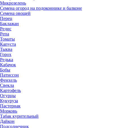
Микрозелень
Семена огород на подоконнике и балконе
Семена овощей
Перец
Баклажан
Редис
Репа
Томаты
Капуста
Тыква
Горох
Редька
Кабачок
Бобы
Патиссон
Фенхель
Свекла
Картофель
Огурцы
Кукуруза
Пастернак
Морковь
Табак курительный
Дайкон
Подсолнечник