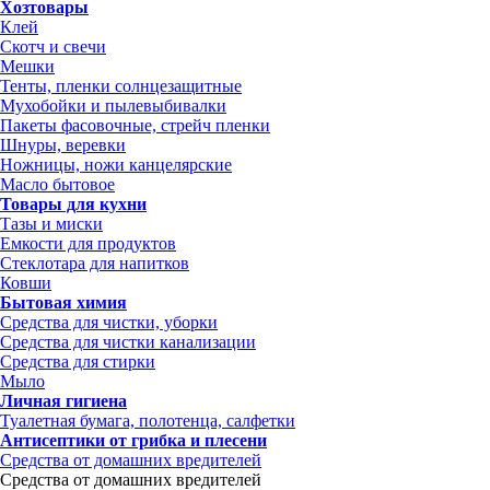
Хозтовары
Клей
Скотч и свечи
Мешки
Тенты, пленки солнцезащитные
Мухобойки и пылевыбивалки
Пакеты фасовочные, стрейч пленки
Шнуры, веревки
Ножницы, ножи канцелярские
Масло бытовое
Товары для кухни
Тазы и миски
Емкости для продуктов
Стеклотара для напитков
Ковши
Бытовая химия
Средства для чистки, уборки
Средства для чистки канализации
Средства для стирки
Мыло
Личная гигиена
Туалетная бумага, полотенца, салфетки
Антисептики от грибка и плесени
Средства от домашних вредителей
Средства от домашних вредителей