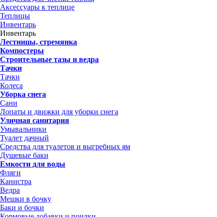
Аксессуары к теплице
Теплицы
Инвентарь
Инвентарь
Лестницы, стремянка
Компостеры
Строительные тазы и ведра
Тачки
Тачки
Колеса
Уборка снега
Сани
Лопаты и движки для уборки снега
Уличная санитария
Умывальники
Туалет дачный
Средства для туалетов и выгребных ям
Душевые баки
Емкости для воды
Фляги
Канистра
Ведра
Мешки в бочку
Баки и бочки
Кормовые добавки и поилки