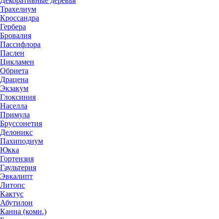
Декоративные деревья
Трахелиум
Кроссандра
Гербера
Бровалия
Пассифлора
Паслен
Цикламен
Обриета
Драцена
Экзакум
Глоксиния
Населла
Примула
Бруссонетия
Делоникс
Пахиподиум
Юкка
Гортензия
Гаультерия
Эвкалипт
Литопс
Кактус
Абутилон
Канна (комн.)