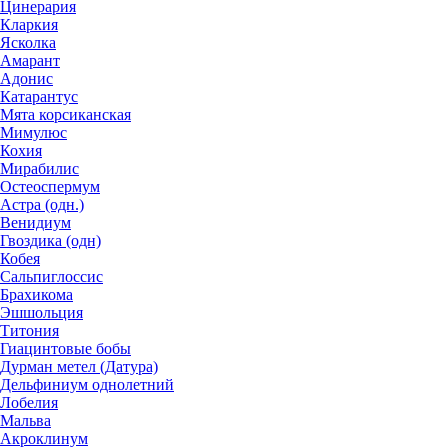
Цинерария
Кларкия
Ясколка
Амарант
Адонис
Катарантус
Мята корсиканская
Мимулюс
Кохия
Мирабилис
Остеоспермум
Астра (одн.)
Венидиум
Гвоздика (одн)
Кобея
Сальпиглоссис
Брахикома
Эшшольция
Титония
Гиацинтовые бобы
Дурман метел (Датура)
Дельфиниум однолетний
Лобелия
Мальва
Акроклинум