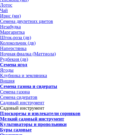
Лотос
Чай
Ирис (мн)
Семена двулетних цветов
Незабудка
Маргаритка
Шток-роза (дв)
Колокольчик (дв)
Наперстянка
Ночная фиалка (Маттиола)
Рудбекия (дв)
Семена ягод
Ягоды
Клубника и земляника
Вишня
Семена газона и сидераты
Семена газона
Семена сидератов
Садовый инструмент
Садовый инструмент
Плоскорезы и извлекатели сорняков
Мелкий садовый инструмент
Культиваторы и пропольники
Буры садовые