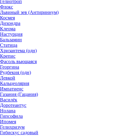
Гелиотроп
Флокс
Львиный зев (Антириннум)
Космея
Дихондра
Клеома
Настурция
Бальзамин
Статица
Хризантема (одн)
Крепис
Фасоль вьющаяся
Георгина
Рудбекия (одн)
Левкой
Кальцеолярия
Импатиенс
Газания (Гацания)
Василёк
Доротеантус
Нолана
Гипсофила
Ипомея
Гелихризум
Гибискус садовый