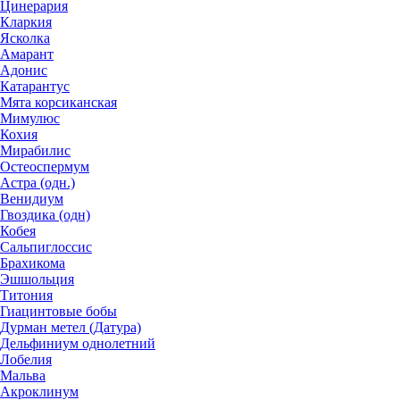
Цинерария
Кларкия
Ясколка
Амарант
Адонис
Катарантус
Мята корсиканская
Мимулюс
Кохия
Мирабилис
Остеоспермум
Астра (одн.)
Венидиум
Гвоздика (одн)
Кобея
Сальпиглоссис
Брахикома
Эшшольция
Титония
Гиацинтовые бобы
Дурман метел (Датура)
Дельфиниум однолетний
Лобелия
Мальва
Акроклинум