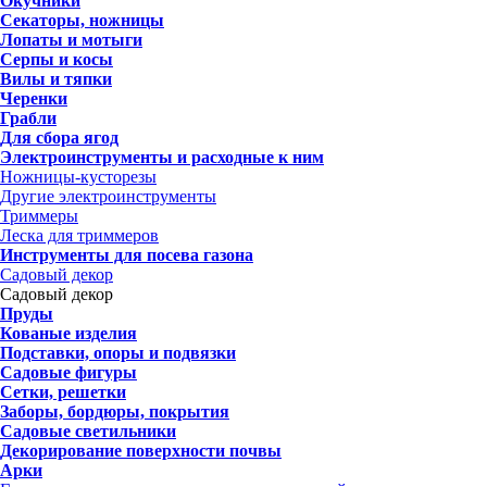
Окучники
Секаторы, ножницы
Лопаты и мотыги
Серпы и косы
Вилы и тяпки
Черенки
Грабли
Для сбора ягод
Электроинструменты и расходные к ним
Ножницы-кусторезы
Другие электроинструменты
Триммеры
Леска для триммеров
Инструменты для посева газона
Садовый декор
Садовый декор
Пруды
Кованые изделия
Подставки, опоры и подвязки
Садовые фигуры
Сетки, решетки
Заборы, бордюры, покрытия
Садовые светильники
Декорирование поверхности почвы
Арки