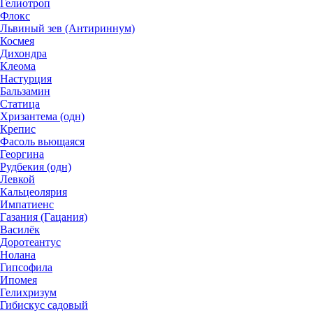
Гелиотроп
Флокс
Львиный зев (Антириннум)
Космея
Дихондра
Клеома
Настурция
Бальзамин
Статица
Хризантема (одн)
Крепис
Фасоль вьющаяся
Георгина
Рудбекия (одн)
Левкой
Кальцеолярия
Импатиенс
Газания (Гацания)
Василёк
Доротеантус
Нолана
Гипсофила
Ипомея
Гелихризум
Гибискус садовый