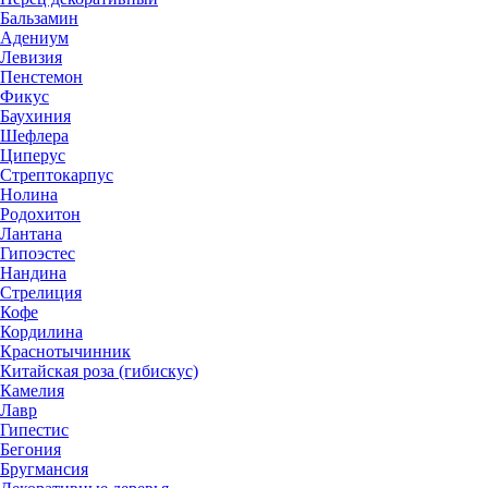
Бальзамин
Адениум
Левизия
Пенстемон
Фикус
Баухиния
Шефлера
Циперус
Стрептокарпус
Нолина
Родохитон
Лантана
Гипоэстес
Нандина
Стрелиция
Кофе
Кордилина
Краснотычинник
Китайская роза (гибискус)
Камелия
Лавр
Гипестис
Бегония
Бругмансия