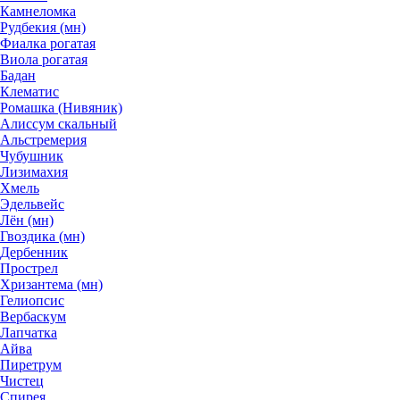
Камнеломка
Рудбекия (мн)
Фиалка рогатая
Виола рогатая
Бадан
Клематис
Ромашка (Нивяник)
Алиссум скальный
Альстремерия
Чубушник
Лизимахия
Хмель
Эдельвейс
Лён (мн)
Гвоздика (мн)
Дербенник
Прострел
Хризантема (мн)
Гелиопсис
Вербаскум
Лапчатка
Айва
Пиретрум
Чистец
Спирея