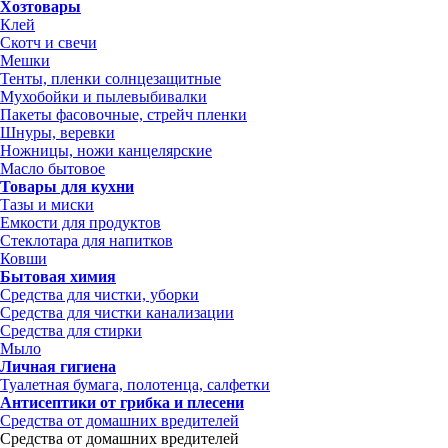
Хозтовары
Клей
Скотч и свечи
Мешки
Тенты, пленки солнцезащитные
Мухобойки и пылевыбивалки
Пакеты фасовочные, стрейч пленки
Шнуры, веревки
Ножницы, ножи канцелярские
Масло бытовое
Товары для кухни
Тазы и миски
Емкости для продуктов
Стеклотара для напитков
Ковши
Бытовая химия
Средства для чистки, уборки
Средства для чистки канализации
Средства для стирки
Мыло
Личная гигиена
Туалетная бумага, полотенца, салфетки
Антисептики от грибка и плесени
Средства от домашних вредителей
Средства от домашних вредителей