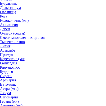
Бузульник
Дельфиниум
Овсяница
Роза
Колокольчик (мн)
Аквилегия
Дерен
Очиток (седум)
Смеси многолетних цветов
Тысячелистник
Лилия
Астильба
Примула
Кореопсис (мн)
Гайлардия
Ранункулюс
Буддлея
Сирень
Аренария
Ваточник
Астра (мн.)
Эхиум
Сапонария
Герань (мн)
Анемона (мн)