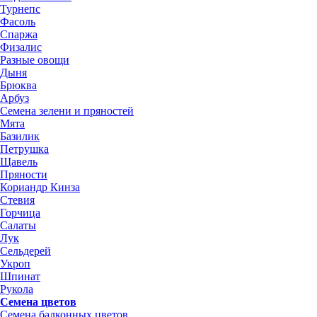
Турнепс
Фасоль
Спаржа
Физалис
Разные овощи
Дыня
Брюква
Арбуз
Семена зелени и пряностей
Мята
Базилик
Петрушка
Щавель
Пряности
Кориандр Кинза
Стевия
Горчица
Салаты
Лук
Сельдерей
Укроп
Шпинат
Рукола
Семена цветов
Семена балконных цветов