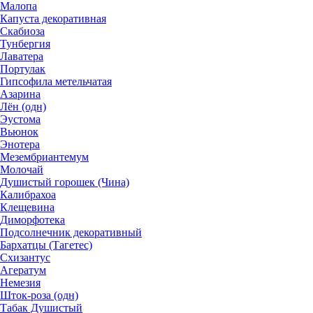
Малопа
Капуста декоративная
Скабиоза
Тунбергия
Лаватера
Портулак
Гипсофила метельчатая
Азарина
Лён (одн)
Эустома
Вьюнок
Энотера
Мезембриантемум
Молочай
Душистый горошек (Чина)
Калибрахоа
Клещевина
Диморфотека
Подсолнечник декоративный
Бархатцы (Тагетес)
Схизантус
Агератум
Немезия
Шток-роза (одн)
Табак Душистый