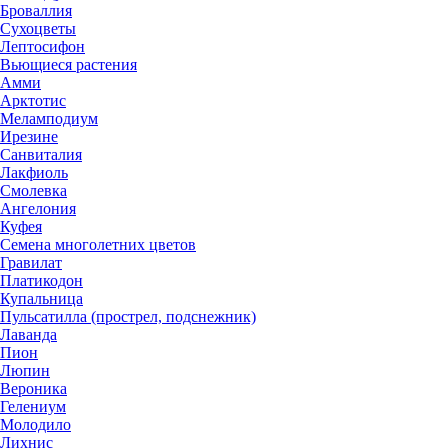
Броваллия
Сухоцветы
Лептосифон
Вьющиеся растения
Амми
Арктотис
Меламподиум
Ирезине
Санвиталия
Лакфиоль
Смолевка
Ангелония
Куфея
Семена многолетних цветов
Гравилат
Платикодон
Купальница
Пульсатилла (прострел, подснежник)
Лаванда
Пион
Люпин
Вероника
Гелениум
Молодило
Лихнис