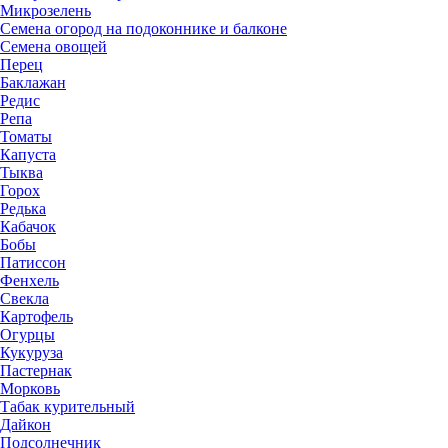
Микрозелень
Семена огород на подоконнике и балконе
Семена овощей
Перец
Баклажан
Редис
Репа
Томаты
Капуста
Тыква
Горох
Редька
Кабачок
Бобы
Патиссон
Фенхель
Свекла
Картофель
Огурцы
Кукуруза
Пастернак
Морковь
Табак курительный
Дайкон
Подсолнечник