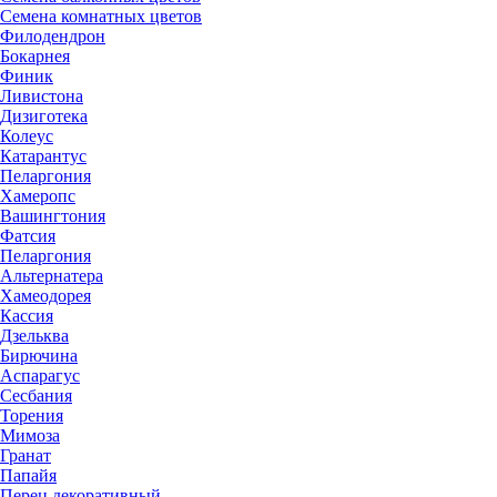
Семена комнатных цветов
Филодендрон
Бокарнея
Финик
Ливистона
Дизиготека
Колеус
Катарантус
Пеларгония
Хамеропс
Вашингтония
Фатсия
Пеларгония
Альтернатера
Хамеодорея
Кассия
Дзельква
Бирючина
Аспарагус
Сесбания
Торения
Мимоза
Гранат
Папайя
Перец декоративный