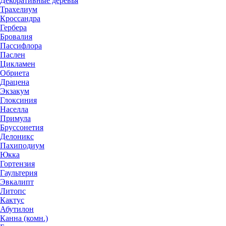
Декоративные деревья
Трахелиум
Кроссандра
Гербера
Бровалия
Пассифлора
Паслен
Цикламен
Обриета
Драцена
Экзакум
Глоксиния
Населла
Примула
Бруссонетия
Делоникс
Пахиподиум
Юкка
Гортензия
Гаультерия
Эвкалипт
Литопс
Кактус
Абутилон
Канна (комн.)