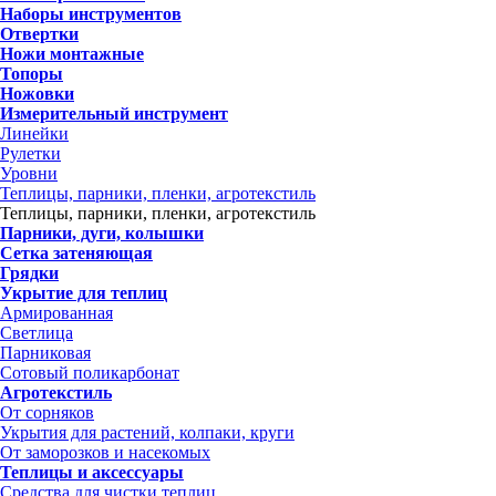
Наборы инструментов
Отвертки
Ножи монтажные
Топоры
Ножовки
Измерительный инструмент
Линейки
Рулетки
Уровни
Теплицы, парники, пленки, агротекстиль
Теплицы, парники, пленки, агротекстиль
Парники, дуги, колышки
Сетка затеняющая
Грядки
Укрытие для теплиц
Армированная
Светлица
Парниковая
Сотовый поликарбонат
Агротекстиль
От сорняков
Укрытия для растений, колпаки, круги
От заморозков и насекомых
Теплицы и аксессуары
Средства для чистки теплиц