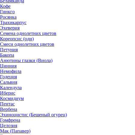
Беламканда
Кофе
Гинкго
Росянка
Трахикарпус
Эхеверия
Семена однолетних цветов
Кореопсис (одн)
Смеси однолетних цветов
Петуния
Бакопа
Анютины глазки (Виола)
Цинния
Немофила
Годеция
Сальвия
Календула
Иберис
Космидиум
Пентас
Вербена
Эхиноцистис (Бешеный огурец)
Гомфрена
Целозия
Мак (Папавер)