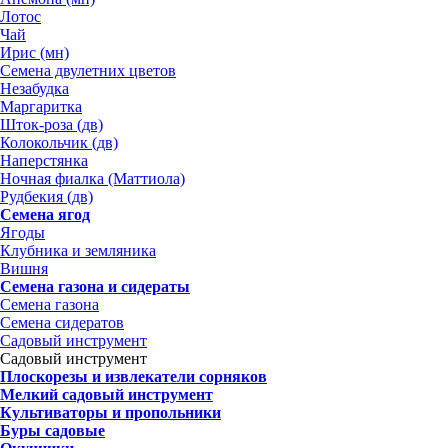
Лотос
Чай
Ирис (мн)
Семена двулетних цветов
Незабудка
Маргаритка
Шток-роза (дв)
Колокольчик (дв)
Наперстянка
Ночная фиалка (Маттиола)
Рудбекия (дв)
Семена ягод
Ягоды
Клубника и земляника
Вишня
Семена газона и сидераты
Семена газона
Семена сидератов
Садовый инструмент
Садовый инструмент
Плоскорезы и извлекатели сорняков
Мелкий садовый инструмент
Культиваторы и пропольники
Буры садовые