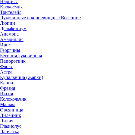
Нарцисс
Крокосмия
Трителейя
Луковичные и корневищные Весенние
Люпин
Дельфиниум
Анемона
Амариллис
Ирис
Георгины
Бегония луковичная
Папоротник
Флокс
Астра
Купальница (Жарки)
Канна
Фрезия
Иксия
Колокольчик
Мальва
Овсянница
Лилейник
Лилия
Гладиолус
Лапчатка