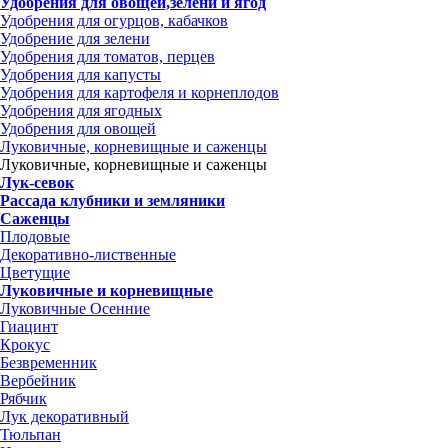
Удобрения для овощей,зелени и ягод
Удобрения для огурцов, кабачков
Удобрение для зелени
Удобрения для томатов, перцев
Удобрения для капусты
Удобрения для картофеля и корнеплодов
Удобрения для ягодных
Удобрения для овощей
Луковичные, корневищные и саженцы
Луковичные, корневищные и саженцы
Лук-севок
Рассада клубники и земляники
Саженцы
Плодовые
Декоративно-лиственные
Цветущие
Луковичные и корневищные
Луковичные Осенние
Гиацинт
Крокус
Безвременник
Вербейник
Рябчик
Лук декоративный
Тюльпан