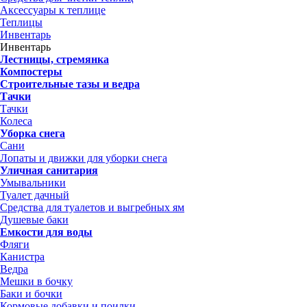
Аксессуары к теплице
Теплицы
Инвентарь
Инвентарь
Лестницы, стремянка
Компостеры
Строительные тазы и ведра
Тачки
Тачки
Колеса
Уборка снега
Сани
Лопаты и движки для уборки снега
Уличная санитария
Умывальники
Туалет дачный
Средства для туалетов и выгребных ям
Душевые баки
Емкости для воды
Фляги
Канистра
Ведра
Мешки в бочку
Баки и бочки
Кормовые добавки и поилки