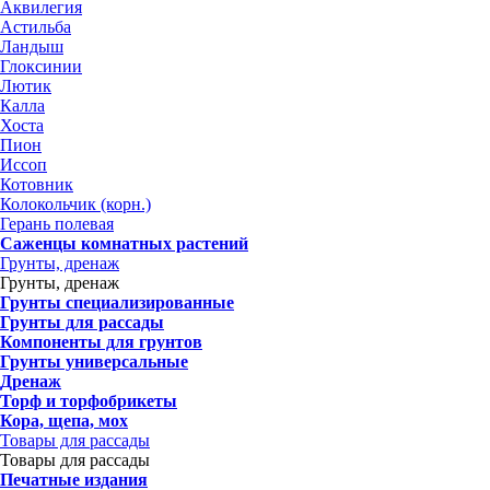
Аквилегия
Астильба
Ландыш
Глоксинии
Лютик
Калла
Хоста
Пион
Иссоп
Котовник
Колокольчик (корн.)
Герань полевая
Саженцы комнатных растений
Грунты, дренаж
Грунты, дренаж
Грунты специализированные
Грунты для рассады
Компоненты для грунтов
Грунты универсальные
Дренаж
Торф и торфобрикеты
Кора, щепа, мох
Товары для рассады
Товары для рассады
Печатные издания