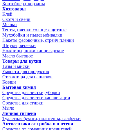
Контейнера, корзины
Хозтовары
Клей
Скотч и свечи
Мешки
Тенты, пленки солнцезащитные
Мухобойки и пылевыбивалки
Пакеты фасовочные, стрейч пленки
Шнуры, веревки
Ножницы, ножи канцелярские
Масло бытовое
Товары для кухни
Тазы и миски
Емкости для продуктов
Стеклотара для напитков
Ковши
Бытовая химия
Средства для чистки, уборки
Средства для чистки канализации
Средства для стирки
Мыло
Личная гигиена
Туалетная бумага, полотенца, салфетки
Антисептики от грибка и плесени
Средства от домашних вредителей