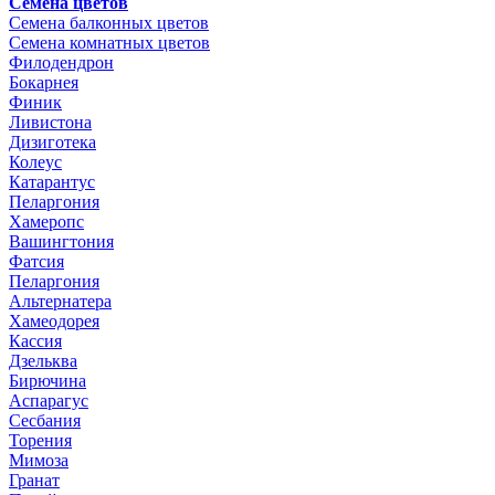
Семена цветов
Семена балконных цветов
Семена комнатных цветов
Филодендрон
Бокарнея
Финик
Ливистона
Дизиготека
Колеус
Катарантус
Пеларгония
Хамеропс
Вашингтония
Фатсия
Пеларгония
Альтернатера
Хамеодорея
Кассия
Дзельква
Бирючина
Аспарагус
Сесбания
Торения
Мимоза
Гранат