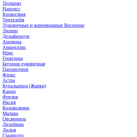
Тюльпан
Нарцисс
Крокосмия
Трителейя
Луковичные и корневищные Весенние
Люпин
Дельфиниум
Анемона
Амариллис
Ирис
Георгины
Бегония луковичная
Папоротник
Флокс
Астра
Купальница (Жарки)
Канна
Фрезия
Иксия
Колокольчик
Мальва
Овсянница
Лилейник
Лилия
Гладиолус