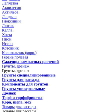
Лапчатка
Аквилегия
Астильба
Ландыш
Глоксинии
Лютик
Калла
Хоста
Пион
Иссоп
Котовник
Колокольчик (корн.)
Герань полевая
Саженцы комнатных растений
Грунты, дренаж
Грунты, дренаж
Грунты специализированные
Грунты для рассады
Компоненты для грунтов
Грунты универсальные
Дренаж
Торф и торфобрикеты
Кора, щепа, мох
Товары для рассады
Товары для рассады