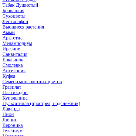
Табак Душистый
Броваллия
Сухоцветы
Лептосифон
Вьющиеся растения
Амми
Арктотис
Меламподиум
Ирезине
Санвиталия
Лакфиоль
Смолевка
Ангелония
Куфея
Семена многолетних цветов
Гравилат
Платикодон
Купальница
Пульсатилла (прострел, подснежник)
Лаванда
Пион
Люпин
Вероника
Гелениум