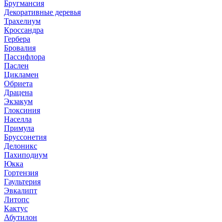
Бругмансия
Декоративные деревья
Трахелиум
Кроссандра
Гербера
Бровалия
Пассифлора
Паслен
Цикламен
Обриета
Драцена
Экзакум
Глоксиния
Населла
Примула
Бруссонетия
Делоникс
Пахиподиум
Юкка
Гортензия
Гаультерия
Эвкалипт
Литопс
Кактус
Абутилон