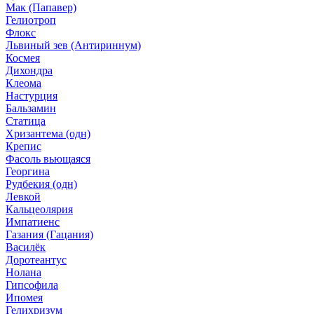
Мак (Папавер)
Гелиотроп
Флокс
Львиный зев (Антириннум)
Космея
Дихондра
Клеома
Настурция
Бальзамин
Статица
Хризантема (одн)
Крепис
Фасоль вьющаяся
Георгина
Рудбекия (одн)
Левкой
Кальцеолярия
Импатиенс
Газания (Гацания)
Василёк
Доротеантус
Нолана
Гипсофила
Ипомея
Гелихризум