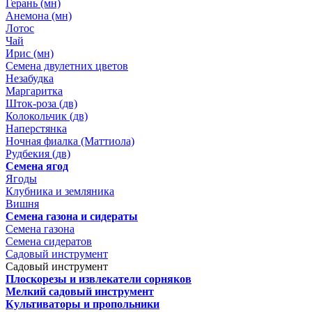
Герань (мн)
Анемона (мн)
Лотос
Чай
Ирис (мн)
Семена двулетних цветов
Незабудка
Маргаритка
Шток-роза (дв)
Колокольчик (дв)
Наперстянка
Ночная фиалка (Маттиола)
Рудбекия (дв)
Семена ягод
Ягоды
Клубника и земляника
Вишня
Семена газона и сидераты
Семена газона
Семена сидератов
Садовый инструмент
Садовый инструмент
Плоскорезы и извлекатели сорняков
Мелкий садовый инструмент
Культиваторы и пропольники