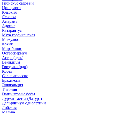
Гибискус садовый
Цинерария
Кларкия
Ясколка
Амарант
Адонис
Катарантус
Мята корсиканская
Мимулюс
Кохия
Мирабилис
Остеоспермум
Астра (одн.)
Венидиум
Гвоздика (одн)
Кобея
Сальпиглоссис
Брахикома
Эшшольция
Титония
Гиацинтовые бобы
Дурман метел (Датура)
Дельфиниум однолетний
Лобелия
Мальва