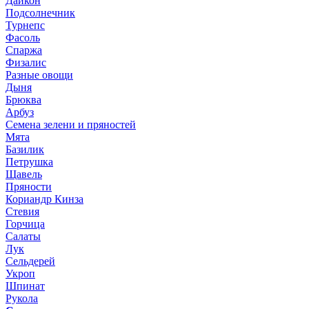
Дайкон
Подсолнечник
Турнепс
Фасоль
Спаржа
Физалис
Разные овощи
Дыня
Брюква
Арбуз
Семена зелени и пряностей
Мята
Базилик
Петрушка
Щавель
Пряности
Кориандр Кинза
Стевия
Горчица
Салаты
Лук
Сельдерей
Укроп
Шпинат
Рукола