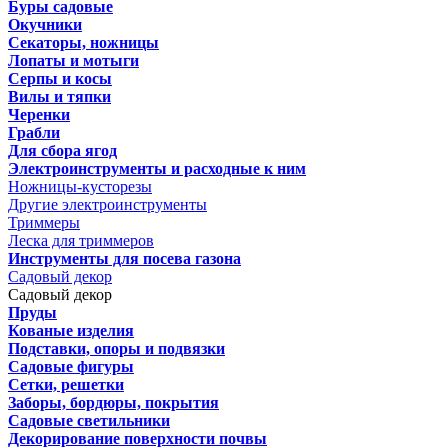
Буры садовые
Окучники
Секаторы, ножницы
Лопаты и мотыги
Серпы и косы
Вилы и тяпки
Черенки
Грабли
Для сбора ягод
Электроинструменты и расходные к ним
Ножницы-кусторезы
Другие электроинструменты
Триммеры
Леска для триммеров
Инструменты для посева газона
Садовый декор
Садовый декор
Пруды
Кованые изделия
Подставки, опоры и подвязки
Садовые фигуры
Сетки, решетки
Заборы, бордюры, покрытия
Садовые светильники
Декорирование поверхности почвы