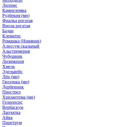
Молодило
Лихнис
Камнеломка
Рудбекия (мн)
Фиалка рогатая
Виола рогатая
Бадан
Клематис
Ромашка (Нивяник)
Алиссум скальный
Альстремерия
Чубушник
Лизимахия
Хмель
Эдельвейс
Лён (мн)
Гвоздика (мн)
Дербенник
Прострел
Хризантема (мн)
Гелиопсис
Вербаскум
Лапчатка
Айва
Пиретрум