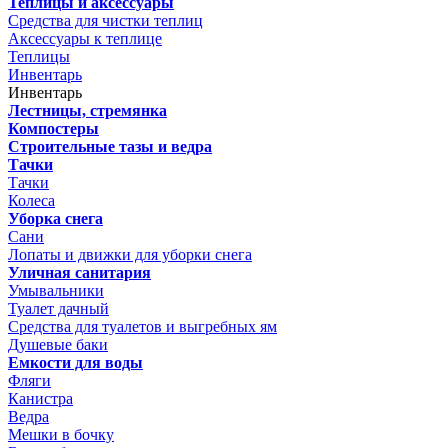
Теплицы и аксессуары
Средства для чистки теплиц
Аксессуары к теплице
Теплицы
Инвентарь
Инвентарь
Лестницы, стремянка
Компостеры
Строительные тазы и ведра
Тачки
Тачки
Колеса
Уборка снега
Сани
Лопаты и движки для уборки снега
Уличная санитария
Умывальники
Туалет дачный
Средства для туалетов и выгребных ям
Душевые баки
Емкости для воды
Фляги
Канистра
Ведра
Мешки в бочку