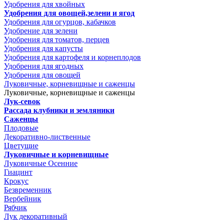
Удобрения для хвойных
Удобрения для овощей,зелени и ягод
Удобрения для огурцов, кабачков
Удобрение для зелени
Удобрения для томатов, перцев
Удобрения для капусты
Удобрения для картофеля и корнеплодов
Удобрения для ягодных
Удобрения для овощей
Луковичные, корневищные и саженцы
Луковичные, корневищные и саженцы
Лук-севок
Рассада клубники и земляники
Саженцы
Плодовые
Декоративно-лиственные
Цветущие
Луковичные и корневищные
Луковичные Осенние
Гиацинт
Крокус
Безвременник
Вербейник
Рябчик
Лук декоративный