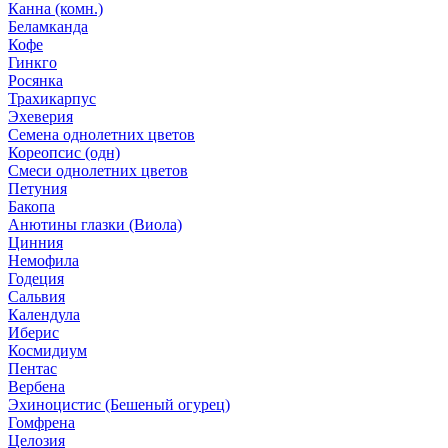
Канна (комн.)
Беламканда
Кофе
Гинкго
Росянка
Трахикарпус
Эхеверия
Семена однолетних цветов
Кореопсис (одн)
Смеси однолетних цветов
Петуния
Бакопа
Анютины глазки (Виола)
Цинния
Немофила
Годеция
Сальвия
Календула
Иберис
Космидиум
Пентас
Вербена
Эхиноцистис (Бешеный огурец)
Гомфрена
Целозия