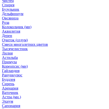
Чистец
Спирея
Бузульник
Дельфиниум
Овсяница
Роза
Колокольчик (мн)
Аквилегия
Дерен
Очиток (седум)
Смеси многолетних цветов
Тысячелистник
Лилия
Астильба
Примула
Кореопсис (мн)
Гайлардия
Ранункулюс
Буддлея
Сирень
Аренария
Ваточник
Астра (мн.)
Эхиум
Сапонария