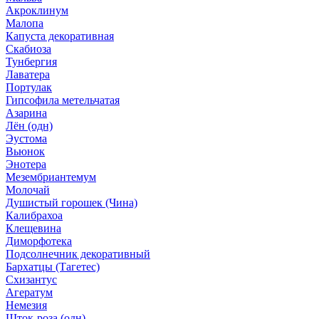
Акроклинум
Малопа
Капуста декоративная
Скабиоза
Тунбергия
Лаватера
Портулак
Гипсофила метельчатая
Азарина
Лён (одн)
Эустома
Вьюнок
Энотера
Мезембриантемум
Молочай
Душистый горошек (Чина)
Калибрахоа
Клещевина
Диморфотека
Подсолнечник декоративный
Бархатцы (Тагетес)
Схизантус
Агератум
Немезия
Шток-роза (одн)