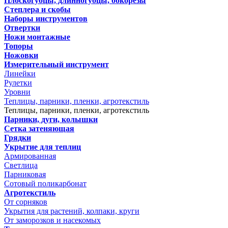
Плоскогубцы, длинногубцы, бокорезы
Степлера и скобы
Наборы инструментов
Отвертки
Ножи монтажные
Топоры
Ножовки
Измерительный инструмент
Линейки
Рулетки
Уровни
Теплицы, парники, пленки, агротекстиль
Теплицы, парники, пленки, агротекстиль
Парники, дуги, колышки
Сетка затеняющая
Грядки
Укрытие для теплиц
Армированная
Светлица
Парниковая
Сотовый поликарбонат
Агротекстиль
От сорняков
Укрытия для растений, колпаки, круги
От заморозков и насекомых