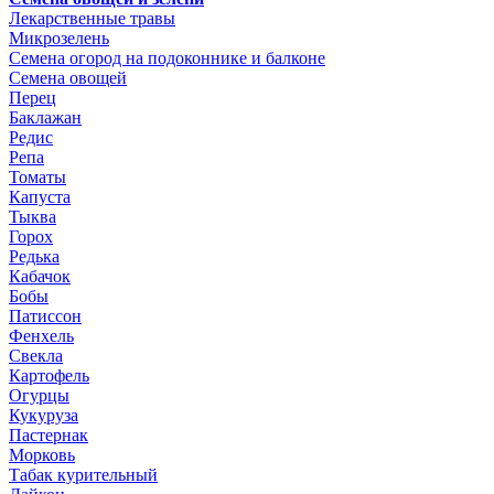
Лекарственные травы
Микрозелень
Семена огород на подоконнике и балконе
Семена овощей
Перец
Баклажан
Редис
Репа
Томаты
Капуста
Тыква
Горох
Редька
Кабачок
Бобы
Патиссон
Фенхель
Свекла
Картофель
Огурцы
Кукуруза
Пастернак
Морковь
Табак курительный