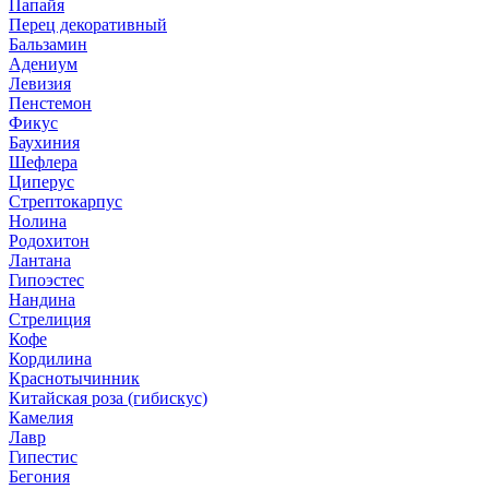
Папайя
Перец декоративный
Бальзамин
Адениум
Левизия
Пенстемон
Фикус
Баухиния
Шефлера
Циперус
Стрептокарпус
Нолина
Родохитон
Лантана
Гипоэстес
Нандина
Стрелиция
Кофе
Кордилина
Краснотычинник
Китайская роза (гибискус)
Камелия
Лавр
Гипестис
Бегония