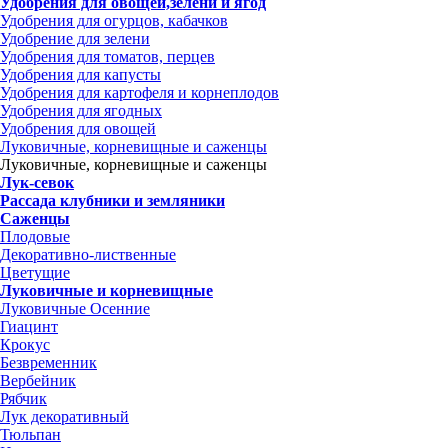
Удобрения для овощей,зелени и ягод
Удобрения для огурцов, кабачков
Удобрение для зелени
Удобрения для томатов, перцев
Удобрения для капусты
Удобрения для картофеля и корнеплодов
Удобрения для ягодных
Удобрения для овощей
Луковичные, корневищные и саженцы
Луковичные, корневищные и саженцы
Лук-севок
Рассада клубники и земляники
Саженцы
Плодовые
Декоративно-лиственные
Цветущие
Луковичные и корневищные
Луковичные Осенние
Гиацинт
Крокус
Безвременник
Вербейник
Рябчик
Лук декоративный
Тюльпан