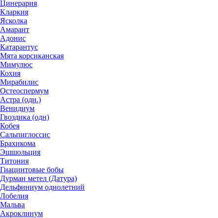
Цинерария
Кларкия
Ясколка
Амарант
Адонис
Катарантус
Мята корсиканская
Мимулюс
Кохия
Мирабилис
Остеоспермум
Астра (одн.)
Венидиум
Гвоздика (одн)
Кобея
Сальпиглоссис
Брахикома
Эшшольция
Титония
Гиацинтовые бобы
Дурман метел (Датура)
Дельфиниум однолетний
Лобелия
Мальва
Акроклинум