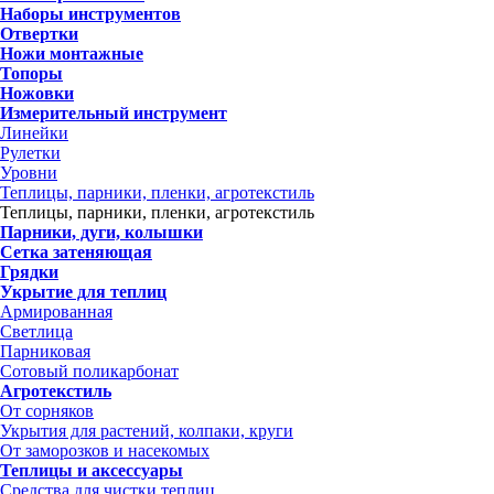
Наборы инструментов
Отвертки
Ножи монтажные
Топоры
Ножовки
Измерительный инструмент
Линейки
Рулетки
Уровни
Теплицы, парники, пленки, агротекстиль
Теплицы, парники, пленки, агротекстиль
Парники, дуги, колышки
Сетка затеняющая
Грядки
Укрытие для теплиц
Армированная
Светлица
Парниковая
Сотовый поликарбонат
Агротекстиль
От сорняков
Укрытия для растений, колпаки, круги
От заморозков и насекомых
Теплицы и аксессуары
Средства для чистки теплиц