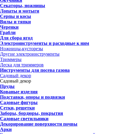
Окучники
Секаторы, ножницы
Лопаты и мотыги
Серпы и косы
Вилы и тяпки
Черенки
Грабли
Для сбора ягод
Электроинструменты и расходные к ним
Ножницы-кусторезы
Другие электроинструменты
Триммеры
Леска для триммеров
Инструменты для посева газона
Садовый декор
Садовый декор
Пруды
Кованые изделия
Подставки, опоры и подвязки
Садовые фигуры
Сетки, решетки
Заборы, бордюры, покрытия
Садовые светильники
Декорирование поверхности почвы
Арки