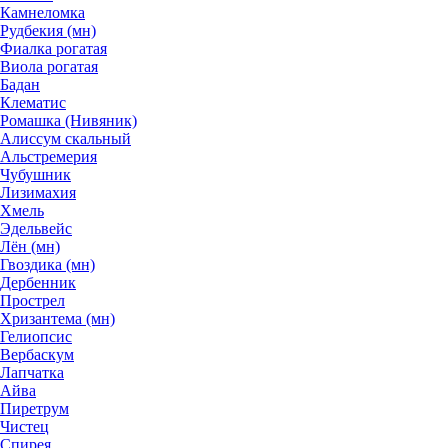
Камнеломка
Рудбекия (мн)
Фиалка рогатая
Виола рогатая
Бадан
Клематис
Ромашка (Нивяник)
Алиссум скальный
Альстремерия
Чубушник
Лизимахия
Хмель
Эдельвейс
Лён (мн)
Гвоздика (мн)
Дербенник
Прострел
Хризантема (мн)
Гелиопсис
Вербаскум
Лапчатка
Айва
Пиретрум
Чистец
Спирея