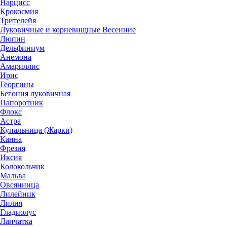
Нарцисс
Крокосмия
Трителейя
Луковичные и корневищные Весенние
Люпин
Дельфиниум
Анемона
Амариллис
Ирис
Георгины
Бегония луковичная
Папоротник
Флокс
Астра
Купальница (Жарки)
Канна
Фрезия
Иксия
Колокольчик
Мальва
Овсянница
Лилейник
Лилия
Гладиолус
Лапчатка