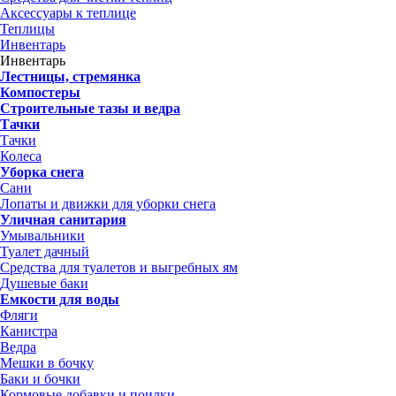
Аксессуары к теплице
Теплицы
Инвентарь
Инвентарь
Лестницы, стремянка
Компостеры
Строительные тазы и ведра
Тачки
Тачки
Колеса
Уборка снега
Сани
Лопаты и движки для уборки снега
Уличная санитария
Умывальники
Туалет дачный
Средства для туалетов и выгребных ям
Душевые баки
Емкости для воды
Фляги
Канистра
Ведра
Мешки в бочку
Баки и бочки
Кормовые добавки и поилки