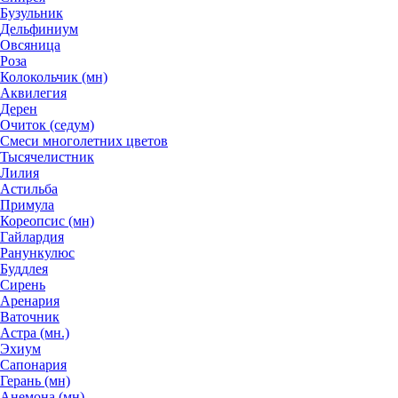
Бузульник
Дельфиниум
Овсяница
Роза
Колокольчик (мн)
Аквилегия
Дерен
Очиток (седум)
Смеси многолетних цветов
Тысячелистник
Лилия
Астильба
Примула
Кореопсис (мн)
Гайлардия
Ранункулюс
Буддлея
Сирень
Аренария
Ваточник
Астра (мн.)
Эхиум
Сапонария
Герань (мн)
Анемона (мн)