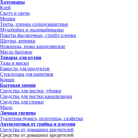
Хозтовары
Клей
Скотч и свечи
Мешки
Тенты, пленки солнцезащитные
Мухобойки и пылевыбивалки
Пакеты фасовочные, стрейч пленки
Шнуры, веревки
Ножницы, ножи канцелярские
Масло бытовое
Товары для кухни
Тазы и миски
Емкости для продуктов
Стеклотара для напитков
Ковши
Бытовая химия
Средства для чистки, уборки
Средства для чистки канализации
Средства для стирки
Мыло
Личная гигиена
Туалетная бумага, полотенца, салфетки
Антисептики от грибка и плесени
Средства от домашних вредителей
Средства от домашних вредителей