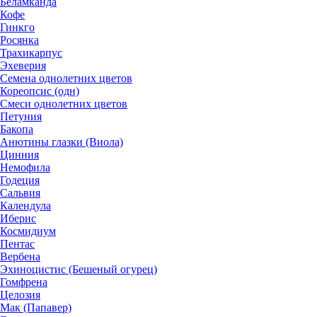
Беламканда
Кофе
Гинкго
Росянка
Трахикарпус
Эхеверия
Семена однолетних цветов
Кореопсис (одн)
Смеси однолетних цветов
Петуния
Бакопа
Анютины глазки (Виола)
Цинния
Немофила
Годеция
Сальвия
Календула
Иберис
Космидиум
Пентас
Вербена
Эхиноцистис (Бешеный огурец)
Гомфрена
Целозия
Мак (Папавер)