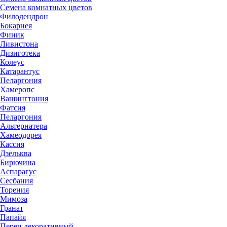
Семена комнатных цветов
Филодендрон
Бокарнея
Финик
Ливистона
Дизиготека
Колеус
Катарантус
Пеларгония
Хамеропс
Вашингтония
Фатсия
Пеларгония
Альтернатера
Хамеодорея
Кассия
Дзельква
Бирючина
Аспарагус
Сесбания
Торения
Мимоза
Гранат
Папайя
Перец декоративный