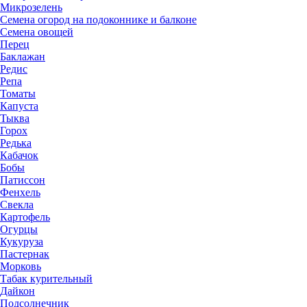
Микрозелень
Семена огород на подоконнике и балконе
Семена овощей
Перец
Баклажан
Редис
Репа
Томаты
Капуста
Тыква
Горох
Редька
Кабачок
Бобы
Патиссон
Фенхель
Свекла
Картофель
Огурцы
Кукуруза
Пастернак
Морковь
Табак курительный
Дайкон
Подсолнечник