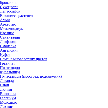
Броваллия
Сухоцветы
Лептосифон
Вьющиеся растения
Амми
Арктотис
Меламподиум
Ирезине
Санвиталия
Лакфиоль
Смолевка
Ангелония
Куфея
Семена многолетних цветов
Гравилат
Платикодон
Купальница
Пульсатилла (прострел, подснежник)
Лаванда
Пион
Люпин
Вероника
Гелениум
Молодило
Лихнис