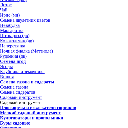
Лотос
Чай
Ирис (мн)
Семена двулетних цветов
Незабудка
Маргаритка
Шток-роза (дв)
Колокольчик (дв)
Наперстянка
Ночная фиалка (Маттиола)
Рудбекия (дв)
Семена ягод
Ягоды
Клубника и земляника
Вишня
Семена газона и сидераты
Семена газона
Семена сидератов
Садовый инструмент
Садовый инструмент
Плоскорезы и извлекатели сорняков
Мелкий садовый инструмент
Культиваторы и пропольники
Буры садовые