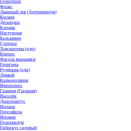
Гелиотроп
Флокс
Львиный зев (Антириннум)
Космея
Дихондра
Клеома
Настурция
Бальзамин
Статица
Хризантема (одн)
Крепис
Фасоль вьющаяся
Георгина
Рудбекия (одн)
Левкой
Кальцеолярия
Импатиенс
Газания (Гацания)
Василёк
Доротеантус
Нолана
Гипсофила
Ипомея
Гелихризум
Гибискус садовый