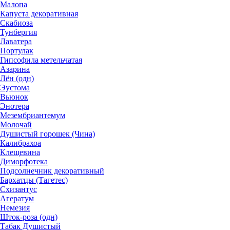
Малопа
Капуста декоративная
Скабиоза
Тунбергия
Лаватера
Портулак
Гипсофила метельчатая
Азарина
Лён (одн)
Эустома
Вьюнок
Энотера
Мезембриантемум
Молочай
Душистый горошек (Чина)
Калибрахоа
Клещевина
Диморфотека
Подсолнечник декоративный
Бархатцы (Тагетес)
Схизантус
Агератум
Немезия
Шток-роза (одн)
Табак Душистый