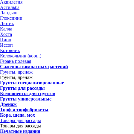
Аквилегия
Астильба
Ландыш
Глоксинии
Лютик
Калла
Хоста
Пион
Иссоп
Котовник
Колокольчик (корн.)
Герань полевая
Саженцы комнатных растений
Грунты, дренаж
Грунты, дренаж
Грунты специализированные
Грунты для рассады
Компоненты для грунтов
Грунты универсальные
Дренаж
Торф и торфобрикеты
Кора, щепа, мох
Товары для рассады
Товары для рассады
Печатные издания