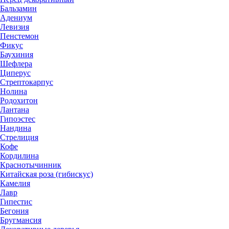
Бальзамин
Адениум
Левизия
Пенстемон
Фикус
Баухиния
Шефлера
Циперус
Стрептокарпус
Нолина
Родохитон
Лантана
Гипоэстес
Нандина
Стрелиция
Кофе
Кордилина
Краснотычинник
Китайская роза (гибискус)
Камелия
Лавр
Гипестис
Бегония
Бругмансия