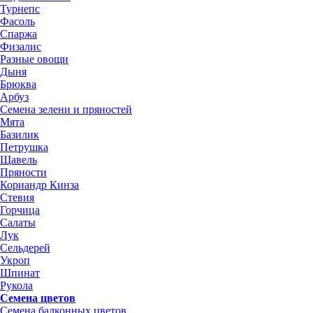
Турнепс
Фасоль
Спаржа
Физалис
Разные овощи
Дыня
Брюква
Арбуз
Семена зелени и пряностей
Мята
Базилик
Петрушка
Щавель
Пряности
Кориандр Кинза
Стевия
Горчица
Салаты
Лук
Сельдерей
Укроп
Шпинат
Рукола
Семена цветов
Семена балконных цветов