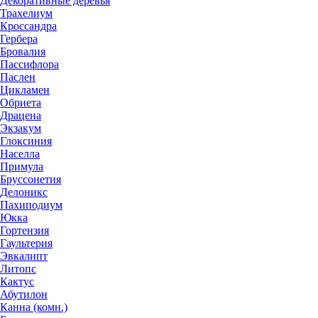
Декоративные деревья
Трахелиум
Кроссандра
Гербера
Бровалия
Пассифлора
Паслен
Цикламен
Обриета
Драцена
Экзакум
Глоксиния
Населла
Примула
Бруссонетия
Делоникс
Пахиподиум
Юкка
Гортензия
Гаультерия
Эвкалипт
Литопс
Кактус
Абутилон
Канна (комн.)