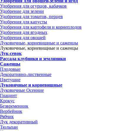
Удобрения для овощей,зелени и ягод
Удобрения для огурцов, кабачков
Удобрение для зелени
Удобрения для томатов, перцев
Удобрения для капусты
Удобрения для картофеля и корнеплодов
Удобрения для ягодных
Удобрения для овощей
Луковичные, корневищные и саженцы
Луковичные, корневищные и саженцы
Лук-севок
Рассада клубники и земляники
Саженцы
Плодовые
Декоративно-лиственные
Цветущие
Луковичные и корневищные
Луковичные Осенние
Гиацинт
Крокус
Безвременник
Вербейник
Рябчик
Лук декоративный
Тюльпан