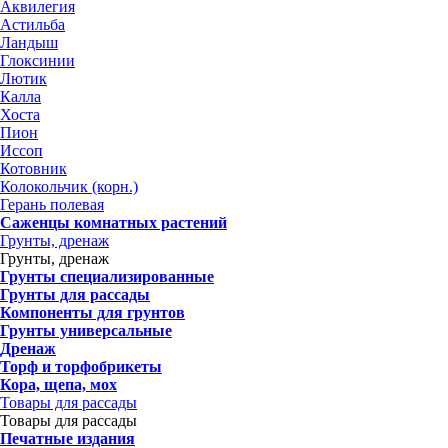
Аквилегия
Астильба
Ландыш
Глоксинии
Лютик
Калла
Хоста
Пион
Иссоп
Котовник
Колокольчик (корн.)
Герань полевая
Саженцы комнатных растений
Грунты, дренаж
Грунты, дренаж
Грунты специализированные
Грунты для рассады
Компоненты для грунтов
Грунты универсальные
Дренаж
Торф и торфобрикеты
Кора, щепа, мох
Товары для рассады
Товары для рассады
Печатные издания