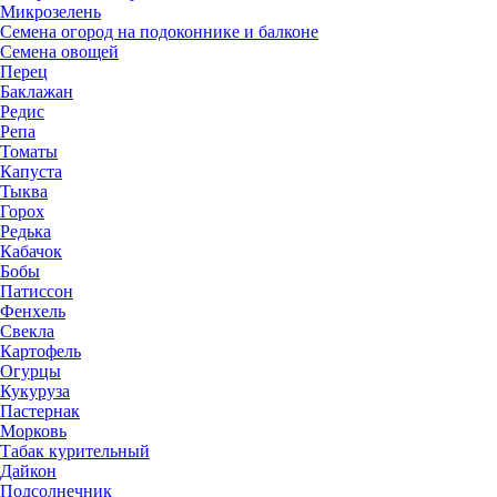
Микрозелень
Семена огород на подоконнике и балконе
Семена овощей
Перец
Баклажан
Редис
Репа
Томаты
Капуста
Тыква
Горох
Редька
Кабачок
Бобы
Патиссон
Фенхель
Свекла
Картофель
Огурцы
Кукуруза
Пастернак
Морковь
Табак курительный
Дайкон
Подсолнечник