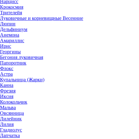
Нарцисс
Крокосмия
Трителейя
Луковичные и корневищные Весенние
Люпин
Дельфиниум
Анемона
Амариллис
Ирис
Георгины
Бегония луковичная
Папоротник
Флокс
Астра
Купальница (Жарки)
Канна
Фрезия
Иксия
Колокольчик
Мальва
Овсянница
Лилейник
Лилия
Гладиолус
Лапчатка