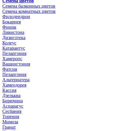
Семена цветов
Семена балконных цветов
Семена комнатных цветов
Филодендрон
Бокарнея
Финик
Ливистона
Дизиготека
Колеус
Катарантус
Пеларгония
Хамеропс
Вашингтония
Фатсия
Пеларгония
Альтернатера
Хамеодорея
Кассия
Дзельква
Бирючина
Аспарагус
Сесбания
Торения
Мимоза
Гранат