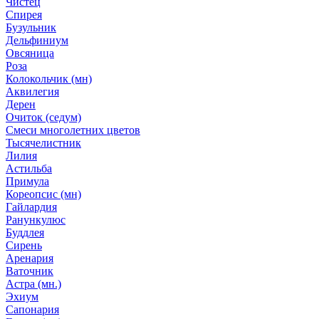
Чистец
Спирея
Бузульник
Дельфиниум
Овсяница
Роза
Колокольчик (мн)
Аквилегия
Дерен
Очиток (седум)
Смеси многолетних цветов
Тысячелистник
Лилия
Астильба
Примула
Кореопсис (мн)
Гайлардия
Ранункулюс
Буддлея
Сирень
Аренария
Ваточник
Астра (мн.)
Эхиум
Сапонария