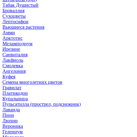
Табак Душистый
Броваллия
Сухоцветы
Лептосифон
Вьющиеся растения
Амми
Арктотис
Меламподиум
Ирезине
Санвиталия
Лакфиоль
Смолевка
Ангелония
Куфея
Семена многолетних цветов
Гравилат
Платикодон
Купальница
Пульсатилла (прострел, подснежник)
Лаванда
Пион
Люпин
Вероника
Гелениум