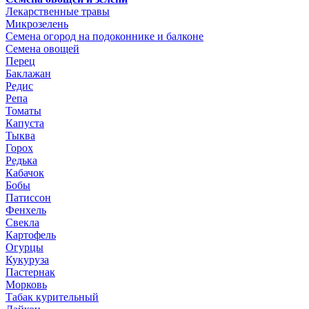
Лекарственные травы
Микрозелень
Семена огород на подоконнике и балконе
Семена овощей
Перец
Баклажан
Редис
Репа
Томаты
Капуста
Тыква
Горох
Редька
Кабачок
Бобы
Патиссон
Фенхель
Свекла
Картофель
Огурцы
Кукуруза
Пастернак
Морковь
Табак курительный