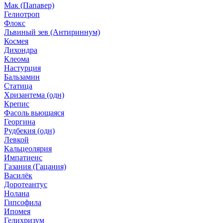
Мак (Папавер)
Гелиотроп
Флокс
Львиный зев (Антириннум)
Космея
Дихондра
Клеома
Настурция
Бальзамин
Статица
Хризантема (одн)
Крепис
Фасоль вьющаяся
Георгина
Рудбекия (одн)
Левкой
Кальцеолярия
Импатиенс
Газания (Гацания)
Василёк
Доротеантус
Нолана
Гипсофила
Ипомея
Гелихризум