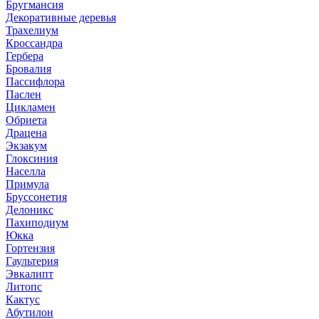
Бругмансия
Декоративные деревья
Трахелиум
Кроссандра
Гербера
Бровалия
Пассифлора
Паслен
Цикламен
Обриета
Драцена
Экзакум
Глоксиния
Населла
Примула
Бруссонетия
Делоникс
Пахиподиум
Юкка
Гортензия
Гаультерия
Эвкалипт
Литопс
Кактус
Абутилон