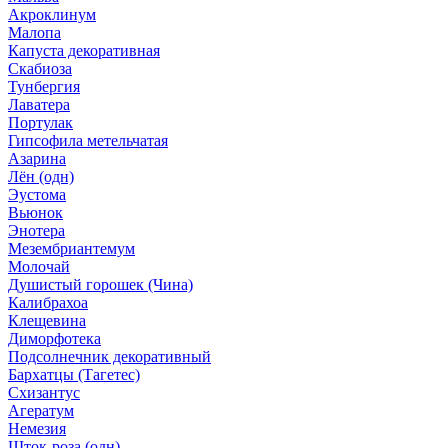
Акроклинум
Малопа
Капуста декоративная
Скабиоза
Тунбергия
Лаватера
Портулак
Гипсофила метельчатая
Азарина
Лён (одн)
Эустома
Вьюнок
Энотера
Мезембриантемум
Молочай
Душистый горошек (Чина)
Калибрахоа
Клещевина
Диморфотека
Подсолнечник декоративный
Бархатцы (Тагетес)
Схизантус
Агератум
Немезия
Шток-роза (одн)