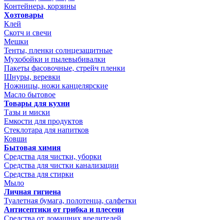
Контейнера, корзины
Хозтовары
Клей
Скотч и свечи
Мешки
Тенты, пленки солнцезащитные
Мухобойки и пылевыбивалки
Пакеты фасовочные, стрейч пленки
Шнуры, веревки
Ножницы, ножи канцелярские
Масло бытовое
Товары для кухни
Тазы и миски
Емкости для продуктов
Стеклотара для напитков
Ковши
Бытовая химия
Средства для чистки, уборки
Средства для чистки канализации
Средства для стирки
Мыло
Личная гигиена
Туалетная бумага, полотенца, салфетки
Антисептики от грибка и плесени
Средства от домашних вредителей