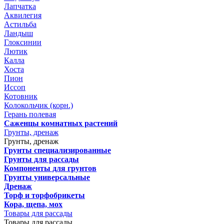
Лапчатка
Аквилегия
Астильба
Ландыш
Глоксинии
Лютик
Калла
Хоста
Пион
Иссоп
Котовник
Колокольчик (корн.)
Герань полевая
Саженцы комнатных растений
Грунты, дренаж
Грунты, дренаж
Грунты специализированные
Грунты для рассады
Компоненты для грунтов
Грунты универсальные
Дренаж
Торф и торфобрикеты
Кора, щепа, мох
Товары для рассады
Товары для рассады