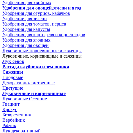
Удобрения для хвойных
Удобрения для овощей,зелени и ягод
Удобрения для огурцов, кабачков
Удобрение для зелени
Удобрения для томатов, перцев
Удобрения для капусты
Удобрения для картофеля и корнеплодов
Удобрения для ягодных
Удобрения для овощей
Луковичные, корневищные и саженцы
Луковичные, корневищные и саженцы
Лук-севок
Рассада клубники и земляники
Саженцы
Плодовые
Декоративно-лиственные
Цветущие
Луковичные и корневищные
Луковичные Осенние
Гиацинт
Крокус
Безвременник
Вербейник
Рябчик
Лук декоративный