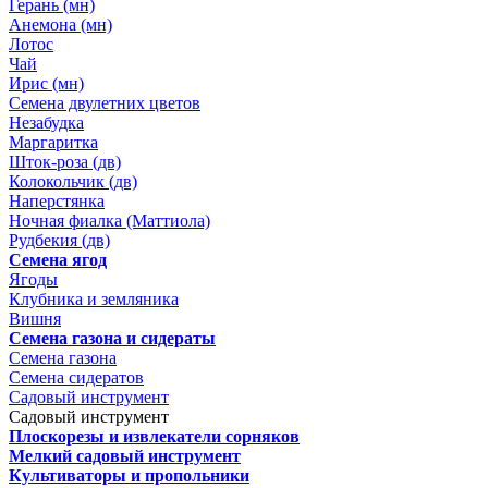
Герань (мн)
Анемона (мн)
Лотос
Чай
Ирис (мн)
Семена двулетних цветов
Незабудка
Маргаритка
Шток-роза (дв)
Колокольчик (дв)
Наперстянка
Ночная фиалка (Маттиола)
Рудбекия (дв)
Семена ягод
Ягоды
Клубника и земляника
Вишня
Семена газона и сидераты
Семена газона
Семена сидератов
Садовый инструмент
Садовый инструмент
Плоскорезы и извлекатели сорняков
Мелкий садовый инструмент
Культиваторы и пропольники