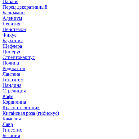
Папайя
Перец декоративный
Бальзамин
Адениум
Левизия
Пенстемон
Фикус
Баухиния
Шефлера
Циперус
Стрептокарпус
Нолина
Родохитон
Лантана
Гипоэстес
Нандина
Стрелиция
Кофе
Кордилина
Краснотычинник
Китайская роза (гибискус)
Камелия
Лавр
Гипестис
Бегония