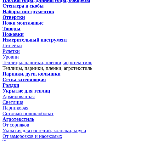
Плоскогубцы, длинногубцы, бокорезы
Степлера и скобы
Наборы инструментов
Отвертки
Ножи монтажные
Топоры
Ножовки
Измерительный инструмент
Линейки
Рулетки
Уровни
Теплицы, парники, пленки, агротекстиль
Теплицы, парники, пленки, агротекстиль
Парники, дуги, колышки
Сетка затеняющая
Грядки
Укрытие для теплиц
Армированная
Светлица
Парниковая
Сотовый поликарбонат
Агротекстиль
От сорняков
Укрытия для растений, колпаки, круги
От заморозков и насекомых