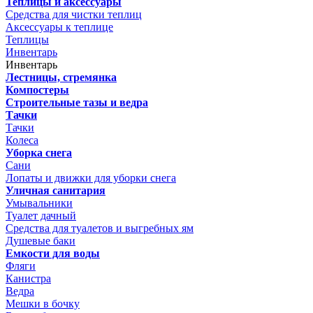
Теплицы и аксессуары
Средства для чистки теплиц
Аксессуары к теплице
Теплицы
Инвентарь
Инвентарь
Лестницы, стремянка
Компостеры
Строительные тазы и ведра
Тачки
Тачки
Колеса
Уборка снега
Сани
Лопаты и движки для уборки снега
Уличная санитария
Умывальники
Туалет дачный
Средства для туалетов и выгребных ям
Душевые баки
Емкости для воды
Фляги
Канистра
Ведра
Мешки в бочку