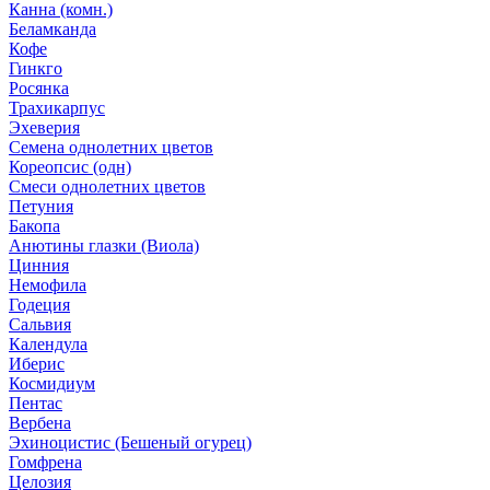
Канна (комн.)
Беламканда
Кофе
Гинкго
Росянка
Трахикарпус
Эхеверия
Семена однолетних цветов
Кореопсис (одн)
Смеси однолетних цветов
Петуния
Бакопа
Анютины глазки (Виола)
Цинния
Немофила
Годеция
Сальвия
Календула
Иберис
Космидиум
Пентас
Вербена
Эхиноцистис (Бешеный огурец)
Гомфрена
Целозия