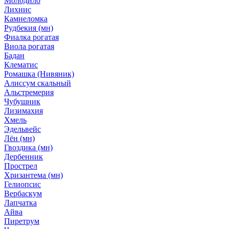
Молодило
Лихнис
Камнеломка
Рудбекия (мн)
Фиалка рогатая
Виола рогатая
Бадан
Клематис
Ромашка (Нивяник)
Алиссум скальный
Альстремерия
Чубушник
Лизимахия
Хмель
Эдельвейс
Лён (мн)
Гвоздика (мн)
Дербенник
Прострел
Хризантема (мн)
Гелиопсис
Вербаскум
Лапчатка
Айва
Пиретрум