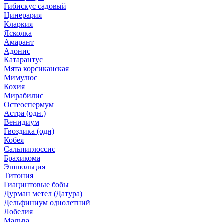
Гибискус садовый
Цинерария
Кларкия
Ясколка
Амарант
Адонис
Катарантус
Мята корсиканская
Мимулюс
Кохия
Мирабилис
Остеоспермум
Астра (одн.)
Венидиум
Гвоздика (одн)
Кобея
Сальпиглоссис
Брахикома
Эшшольция
Титония
Гиацинтовые бобы
Дурман метел (Датура)
Дельфиниум однолетний
Лобелия
Мальва