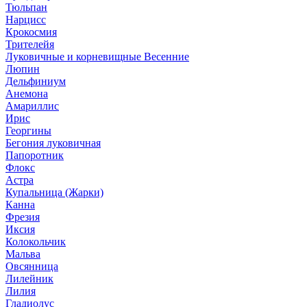
Тюльпан
Нарцисс
Крокосмия
Трителейя
Луковичные и корневищные Весенние
Люпин
Дельфиниум
Анемона
Амариллис
Ирис
Георгины
Бегония луковичная
Папоротник
Флокс
Астра
Купальница (Жарки)
Канна
Фрезия
Иксия
Колокольчик
Мальва
Овсянница
Лилейник
Лилия
Гладиолус