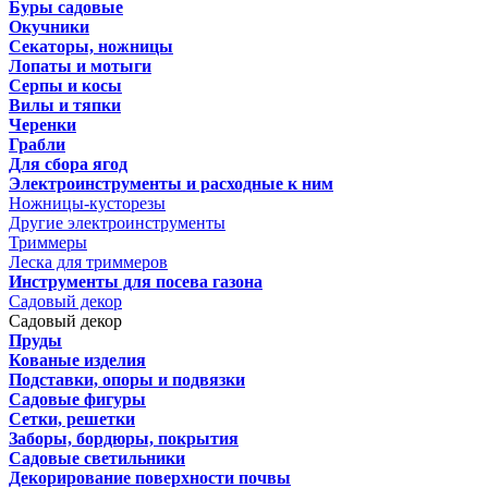
Буры садовые
Окучники
Секаторы, ножницы
Лопаты и мотыги
Серпы и косы
Вилы и тяпки
Черенки
Грабли
Для сбора ягод
Электроинструменты и расходные к ним
Ножницы-кусторезы
Другие электроинструменты
Триммеры
Леска для триммеров
Инструменты для посева газона
Садовый декор
Садовый декор
Пруды
Кованые изделия
Подставки, опоры и подвязки
Садовые фигуры
Сетки, решетки
Заборы, бордюры, покрытия
Садовые светильники
Декорирование поверхности почвы