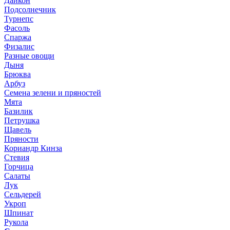
Дайкон
Подсолнечник
Турнепс
Фасоль
Спаржа
Физалис
Разные овощи
Дыня
Брюква
Арбуз
Семена зелени и пряностей
Мята
Базилик
Петрушка
Щавель
Пряности
Кориандр Кинза
Стевия
Горчица
Салаты
Лук
Сельдерей
Укроп
Шпинат
Рукола